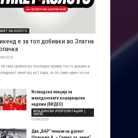
ИКЕТ НА КОЛОТО
икенд е за топ добивки во Златна
опачка
/08/2026
 нѐ сака среќата во последно време, тоа го докажа и
следниот тикет кој за 2 пара, со по само еден гол не
..
Исландска лекција за
македонските кошаркарски
надежи (ВИДЕО)
МЛАДИНСКИ (РЕПРЕЗЕНТАЦИИ |
ЛИГИ)
07/08/2026
Два „ВАР“ пенали на дуелот
Шкендија А. – Силекс за „реми“...