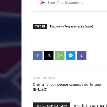
ТАГОВИ
Ракометна Репрезентација (жени)
Претходна објава
Струга ТЛ со пресврт славеше во Тетово
(ВИДЕО)
ПОВРЗАНИ НАПИСИ
ПОВЕЌЕ ОД АВТОРО