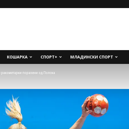
КОШАРКА
СПОРТ+
МЛАДИНСКИ СПОРТ
 ракометарки поразени од Полска