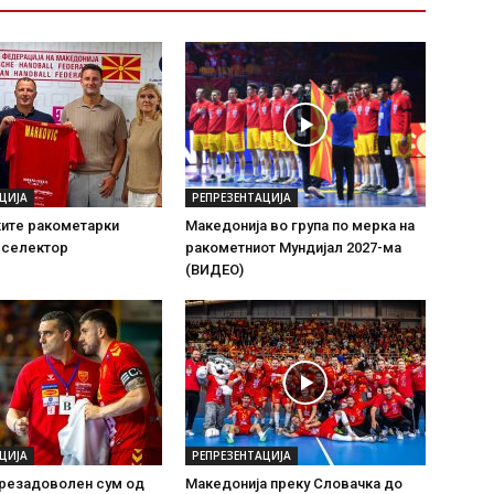
ЦИЈА
РЕПРЕЗЕНТАЦИЈА
ите ракометарки
Македонија во група по мерка на
 селектор
ракометниот Мундијал 2027-ма
(ВИДЕО)
ЦИЈА
РЕПРЕЗЕНТАЦИЈА
Презадоволен сум од
Македонија преку Словачка до