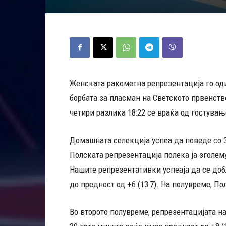
Женската ракометна репрезентација го оди
борбата за пласман на Светското првенств
четири разлика 18:22 се враќа од гостувањ
Домашната селекција успеа да поведе со 3
Полската репрезентација полека ја зголему
Нашите репрезентативки успеаја да се добл
до предност од +6 (13:7). На полувреме, По
Во второто полувреме, репрезентацијата н