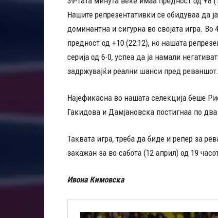
39-тата минута веќе имаа предност од +8 (1
Нашите репрезентативки се обидуваа да ј
доминантна и сигурна во својата игра. Во 
предност од +10 (22:12), но нашата репрез
серија од 6-0, успеа да ја намали негативат
задржувајќи реални шанси пред реваншот
Најефикасна во нашата селекција беше Ри
Гакидова и Дамјановска постигнаа по два 
Таквата игра, треба да биде и репер за ре
закажан за во сабота (12 април) од 19 часо
Ивона Кимовска