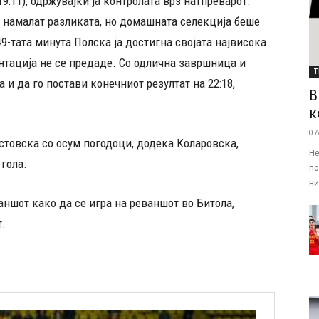
9:11), одржувајќи ја контролата врз натпреварот.
а намалат разликата, но домашната селекција беше
49-тата минута Полска ја достигна својата највисока
ентација не се предаде. Со одлична завршница и
Т
а и да го постави конечниот резултат на 22:18,
В
.
к
07
стовска со осум погодоци, додека Коларовска,
Не
гола.
по
ни.
ваншот како да се игра на реваншот во Битола,
т.