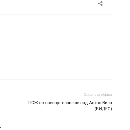
Следната објава
ПСЖ со пресврт славеше над Астон Вила
(ВИДЕО)
Т