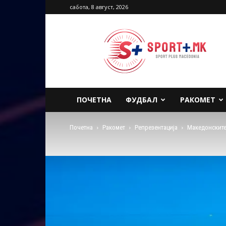
сабота, 8 август, 2026
Sport
Plus
Macedonia
ПОЧЕТНА
ФУДБАЛ
РАКОМЕТ
Почетна
Ракомет
Репрезентација
Македонските