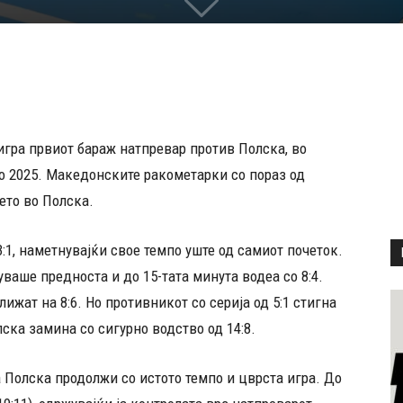
гра првиот бараж натпревар против Полска, во
о 2025. Македонските ракометарки со пораз од
ето во Полска.
:1, наметнувајќи свое темпо уште од самиот почеток.
ваше предноста и до 15-тата минута водеа со 8:4.
ижат на 8:6. Но противникот со серија од 5:1 стигна
лска замина со сигурно водство од 14:8.
а Полска продолжи со истото темпо и цврста игра. До