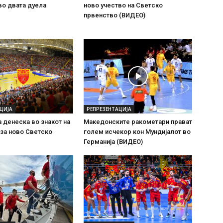
во двата дуела
ново учество на Светско
првенство (ВИДЕО)
ЦИЈА
РЕПРЕЗЕНТАЦИЈА
 денеска во знакот на
Македонските ракометари прават
за ново Светско
голем исчекор кон Мундијалот во
Германија (ВИДЕО)