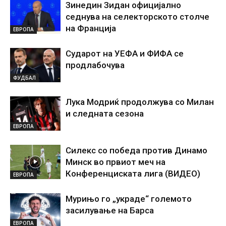
Зинедин Зидан официјално
седнува на селекторското столче
на Франција
ЕВРОПА
Сударот на УЕФА и ФИФА се
продлабочува
ФУДБАЛ
Лука Модриќ продолжува со Милан
и следната сезона
ЕВРОПА
Силекс со победа против Динамо
Минск во првиот меч на
Конференциската лига (ВИДЕО)
ЕВРОПА
Мурињо го „украде“ големото
засилување на Барса
ЕВРОПА