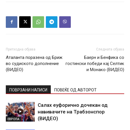
Претходна објава
Следната објава
Аталанта поразена од Бриж
Баерн и Бенфика со
во судиското дополнение
гостински победи кај Селтик
(ВИДЕО)
и Монако (ВИДЕО)
ПОВРЗАНИ НАПИСИ
ПОВЕЌЕ ОД АВТОРОТ
Салах еуфорично дочекан од
навивачите на Трабзонспор
(ВИДЕО)
ЕВРОПА