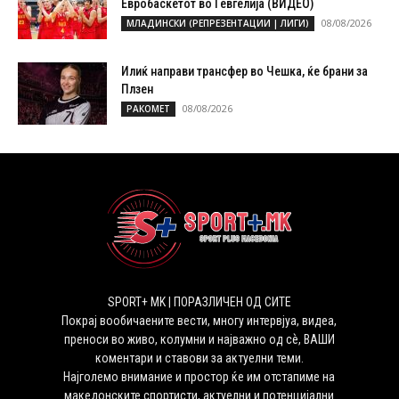
Евробаскетот во Гевгелија (ВИДЕО)
08/08/2026
МЛАДИНСКИ (РЕПРЕЗЕНТАЦИИ | ЛИГИ)
Илиќ направи трансфер во Чешка, ќе брани за
Плзен
08/08/2026
РАКОМЕТ
SPORT+ MK | ПОРАЗЛИЧЕН ОД СИТЕ
Покрај вообичаените вести, многу интервјуа, видеа,
преноси во живо, колумни и најважно од сѐ, ВАШИ
коментари и ставови за актуелни теми.
Најголемо внимание и простор ќе им отстапиме на
македонските спортисти, актуелни и потенцијални