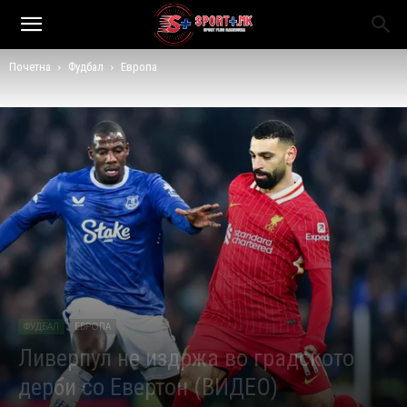
Почетна
Фудбал
Европа
ФУДБАЛ
ЕВРОПА
Ливерпул не издржа во градското
дерби со Евертон (ВИДЕО)