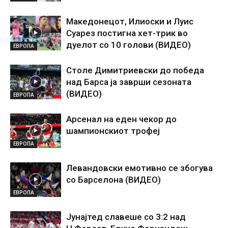
Македонецот, Илиоски и Луис
Суарез постигна хет-трик во
дуелот со 10 голови (ВИДЕО)
ЕВРОПА
Столе Димитриевски до победа
над Барса ја заврши сезоната
(ВИДЕО)
ЕВРОПА
Арсенал на еден чекор до
шампионскиот трофеј
ЕВРОПА
Левандовски емотивно се збогува
со Барселона (ВИДЕО)
ЕВРОПА
Јунајтед славеше со 3:2 над