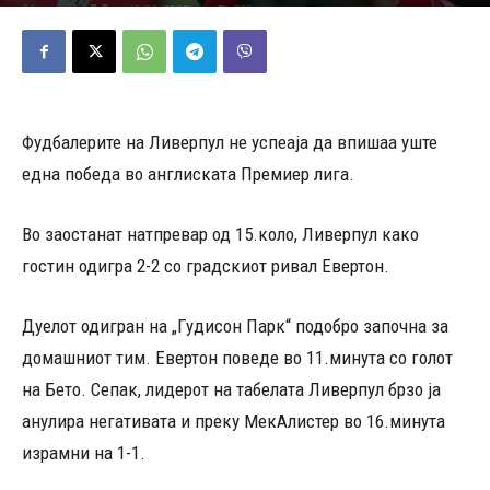
12/02/2025
323
Објавено од
Д.Т.
-
Фудбалерите на Ливерпул не успеаја да впишаа уште
една победа во англиската Премиер лига.
Во заостанат натпревар од 15.коло, Ливерпул како
гостин одигра 2-2 со градскиот ривал Евертон.
Дуелот одигран на „Гудисон Парк“ подобро започна за
домашниот тим. Евертон поведе во 11.минута со голот
на Бето. Сепак, лидерот на табелата Ливерпул брзо ја
анулира негативата и преку МекАлистер во 16.минута
израмни на 1-1.