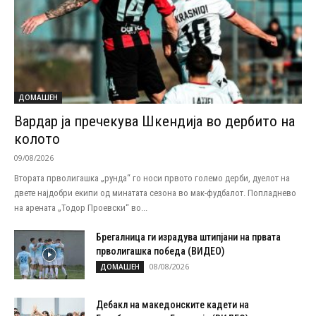
ДОМАШЕН
Вардар ја пречекува Шкендија во дербито на
колото
09/08/2026
Втората прволигашка „рунда“ го носи првото големо дерби, дуелот на
двете најдобри екипи од минатата сезона во мак-фудбалот. Попладнево
на арената „Тодор Проевски“ во...
Брегалница ги израдува штипјани на првата
прволигашка победа (ВИДЕО)
08/08/2026
ДОМАШЕН
Дебакл на македонските кадети на