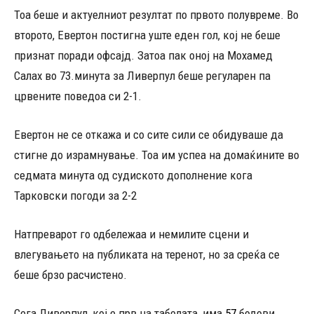
Тоа беше и актуелниот резултат по првото полувреме. Во
второто, Евертон постигна уште еден гол, кој не беше
признат поради офсајд. Затоа пак оној на Мохамед
Салах во 73.минута за Ливерпул беше регуларен па
црвените поведоа си 2-1.
Евертон не се откажа и со сите сили се обидуваше да
стигне до израмнување. Тоа им успеа на домаќините во
седмата минута од судиското дополнение кога
Тарковски погоди за 2-2
Натпреварот го одбележаа и немилите сцени и
влегувањето на публиката на теренот, но за среќа се
беше брзо расчистено.
Сега Ливерпул, кој е прв на табелата, има
57
бодови,