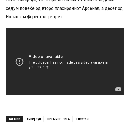
седум повеќе од второ пласираниот Арсенал, а десет од
Нотингем Форест кој е трет.
ТАГОВИ
Ливерпул
ПРЕМИЕР ЛИГА
Евертон