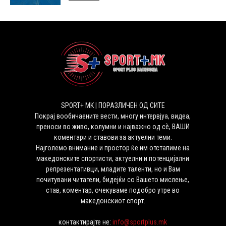
SPORT+ MK | ПОРАЗЛИЧЕН ОД СИТЕ
Покрај вообичаените вести, многу интервјуа, видеа,
преноси во живо, колумни и најважно од сѐ, ВАШИ
коментари и ставови за актуелни теми.
Најголемо внимание и простор ќе им отстапиме на
македонските спортисти, актуелни и потенцијални
репрезентативци, младите таленти, но и Вам
почитувани читатели, бидејќи со Вашето мислење,
став, коментар, очекуваме подобро утре во
македонскиот спорт.
контактирајте не:
info@sportplus.mk