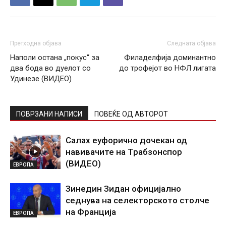
Претходна објава
Следната објава
Наполи остана „покус“ за
Филаделфија доминантно
два бода во дуелот со
до трофејот во НФЛ лигата
Удинезе (ВИДЕО)
ПОВРЗАНИ НАПИСИ
ПОВЕЌЕ ОД АВТОРОТ
Салах еуфорично дочекан од
навивачите на Трабзонспор
(ВИДЕО)
ЕВРОПА
Зинедин Зидан официјално
седнува на селекторското столче
на Франција
ЕВРОПА