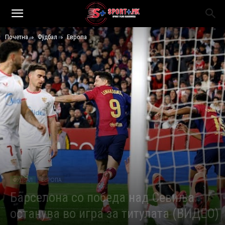
Почетна
Фудбал
Европа
ФУДБАЛ
ЕВРОПА
Барселона со победа над Севиља
останува во игра за титулата (ВИДЕО)