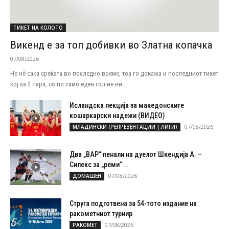
ТИКЕТ НА КОЛОТО
Викенд е за топ добивки во Златна копачка
07/08/2026
Не нѐ сака среќата во последно време, тоа го докажа и последниот тикет
кој за 2 пара, со по само еден гол не ни...
Исландска лекција за македонските
кошаркарски надежи (ВИДЕО)
07/08/2026
МЛАДИНСКИ (РЕПРЕЗЕНТАЦИИ | ЛИГИ)
Два „ВАР“ пенали на дуелот Шкендија А. –
Силекс за „реми“...
07/08/2026
ДОМАШЕН
Струга подготвена за 54-тото издание на
ракометниот турнир
07/08/2026
РАКОМЕТ