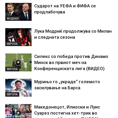
Сударот на УЕФА и ФИФА се
продлабочува
ФУДБАЛ
Лука Модриќ продолжува со Милан
и следната сезона
ЕВРОПА
Силекс со победа против Динамо
Минск во првиот меч на
Конференциската лига (ВИДЕО)
ЕВРОПА
Мурињо го „украде“ големото
засилување на Барса
ЕВРОПА
Македонецот, Илиоски и Луис
Суарез постигна хет-трик во