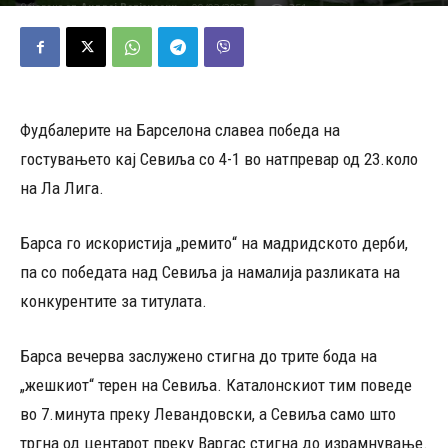
09/02/2025
351
Објавено од
Андреј Велјаноски
-
Фудбалерите на Барселона славеа победа на
гостувањето кај Севиља со 4-1 во натпревар од 23.коло
на Ла Лига.
Барса го искористија „ремито“ на мадридското дерби,
па со победата над Севиља ја намалија разликата на
конкурентите за титулата.
Барса вечерва заслужено стигна до трите бода на
„жешкиот“ терен на Севиља. Каталонскиот тим поведе
во 7.минута преку Левандовски, а Севиља само што
тргна од центарот преку Варгас стигна до израмнување.