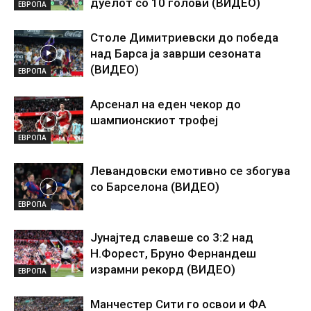
дуелот со 10 голови (ВИДЕО)
ЕВРОПА
Столе Димитриевски до победа
над Барса ја заврши сезоната
(ВИДЕО)
ЕВРОПА
Арсенал на еден чекор до
шампионскиот трофеј
ЕВРОПА
Левандовски емотивно се збогува
со Барселона (ВИДЕО)
ЕВРОПА
Јунајтед славеше со 3:2 над
Н.Форест, Бруно Фернандеш
израмни рекорд (ВИДЕО)
ЕВРОПА
Манчестер Сити го освои и ФА