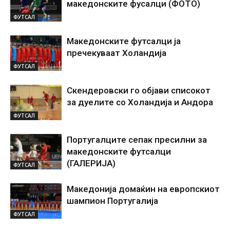
македонските фусалци (ФОТО)
ФУТСАЛ
Македонските футсалци ја
пречекуваат Холандија
ФУТСАЛ
Скендеровски го објави списокот
за дуелите со Холандија и Андора
ФУТСАЛ
Португалците сепак пресилни за
македонските футсалци
(ГАЛЕРИЈА)
ФУТСАЛ
Македонија домаќин на европскиот
шампион Португалија
ФУТСАЛ