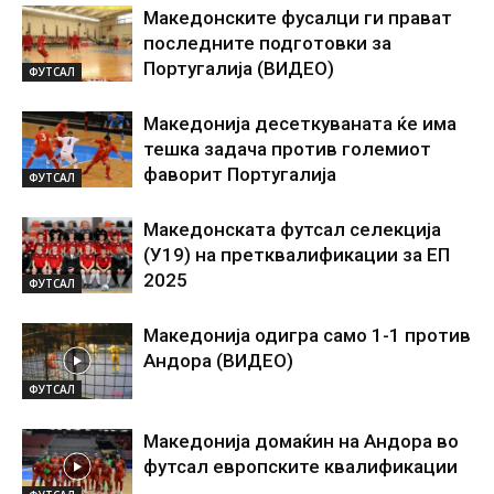
Македонските фусалци ги прават
последните подготовки за
Португалија (ВИДЕО)
ФУТСАЛ
Македонија десеткуваната ќе има
тешка задача против големиот
фаворит Португалија
ФУТСАЛ
Македонската футсал селекција
(У19) на претквалификации за ЕП
2025
ФУТСАЛ
Македонија одигра само 1-1 против
Андора (ВИДЕО)
ФУТСАЛ
Македонија домаќин на Андора во
футсал европските квалификации