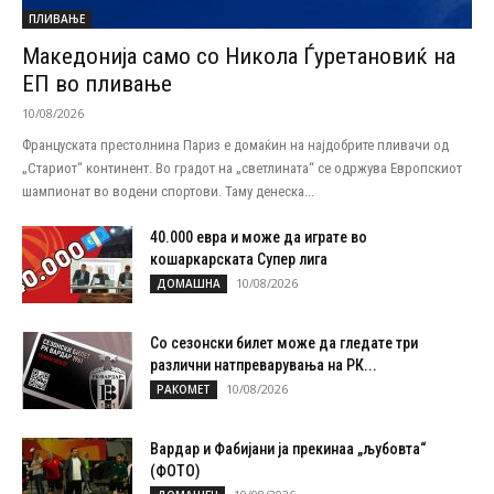
ПЛИВАЊЕ
Македонија само со Никола Ѓуретановиќ на
ЕП во пливање
10/08/2026
Француската престолнина Париз е домаќин на најдобрите пливачи од
„Стариот“ континент. Во градот на „светлината“ се одржува Европскиот
шампионат во водени спортови. Таму денеска...
40.000 евра и може да играте во
кошаркарската Супер лига
10/08/2026
ДОМАШНА
Со сезонски билет може да гледате три
различни натпреварувања на РК...
10/08/2026
РАКОМЕТ
Вардар и Фабијани ја прекинаа „љубовта“
(ФОТО)