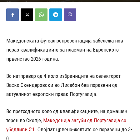
05/02/2025
496
Објавено од
Редакција
-
Македонската футсал репрезентација забележа нов
пораз квалификациите за пласман на Европското
првенство 2026 година.
Во натпревар од 4.коло избраниците на селекторот
Васко Скендеровски во Лисабон беа поразени од
актуелниот европски првак Португалија.
Во претходното коло од квалификациите, на домашен
терен во Скопје,
Македонија загуби од Португалија со
убедливи 5:1
. Овојпат црвено-жолтите се поразени до 3-
0.