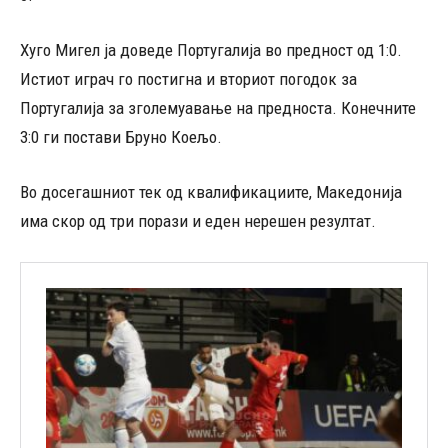
Хуго Мигел ја доведе Португалија во предност од 1:0.
Истиот играч го постигна и вториот погодок за
Португалија за зголемуавање на предноста. Конечните
3:0 ги постави Бруно Коељо.
Во досегашниот тек од квалификациите, Македонија
има скор од три порази и еден нерешен резултат.