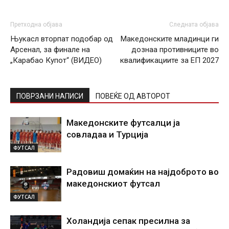
Претходна објава
Следната објава
Њукасл вторпат подобар од
Македонските младинци ги
Арсенал, за финале на
дознаа противниците во
„Карабао Купот“ (ВИДЕО)
квалификациите за ЕП 2027
ПОВРЗАНИ НАПИСИ
ПОВЕЌЕ ОД АВТОРОТ
Македонските футсалци ја
совладаа и Турција
ФУТСАЛ
Радовиш домаќин на најдоброто во
македонскиот футсал
ФУТСАЛ
Холандија сепак пресилна за