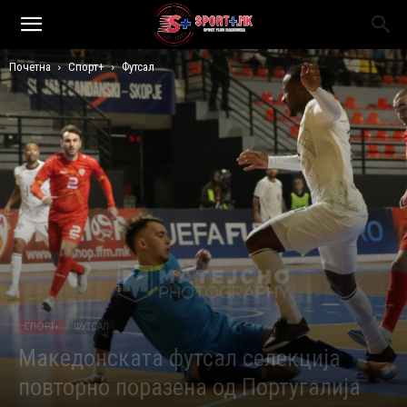
Почетна
Спорт+
Футсал
СПОРТ+
ФУТСАЛ
Македонската футсал селекција
повторно поразена од Португалија