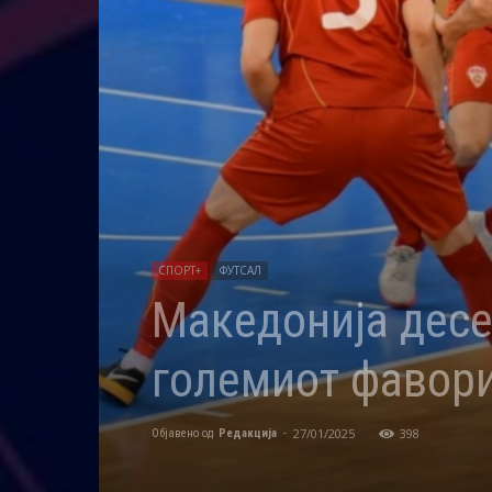
СПОРТ+
ФУТСАЛ
Македонија десе
големиот фавори
27/01/2025
398
Објавено од
Редакција
-