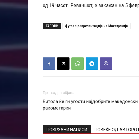
од 19 часот. Реваншот, е закажан на 5 февр
ТАГОВИ
футсал репрезентација на Македонија
Претходна објава
Битола ќе ги угости најдобрите македонски
ракометарки
ПОВРЗАНИ НАПИСИ
ПОВЕЌЕ ОД АВТОРО