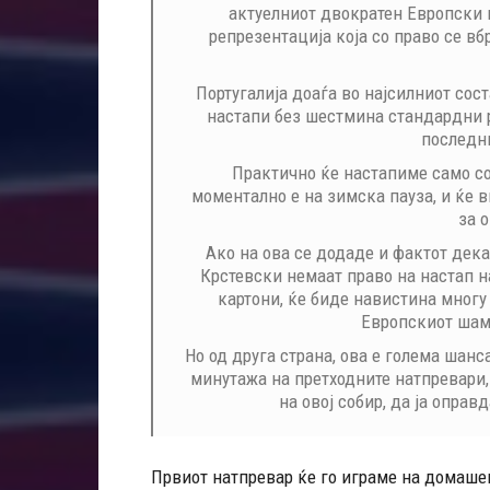
актуелниот двократен Европски 
репрезентација која со право се вб
Португалија доаѓа во најсилниот сост
настапи без шестмина стандардни р
последни
Практично ќе настапиме само со
моментално е на зимска пауза, и ќе 
за 
Ако на ова се додаде и фактот дек
Крстевски немаат право на настап н
картони, ќе биде навистина многу
Европскиот шам
Но од друга страна, ова е голема шанс
минутажа на претходните натпревари,
на овој собир, да ја оправ
Првиот натпревар ќе го играме на домашен 