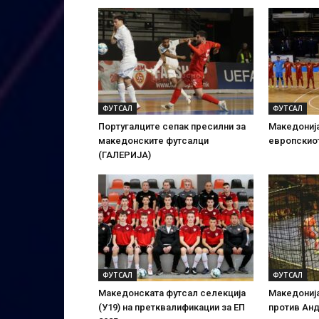
ФУТСАЛ
ФУТСАЛ
Португалците сепак пресилни за
Македонија
македонските футсалци
европскиот
(ГАЛЕРИЈА)
ФУТСАЛ
ФУТСАЛ
Македонската футсал селекција
Македонија
(У19) на претквалификации за ЕП
против Ан