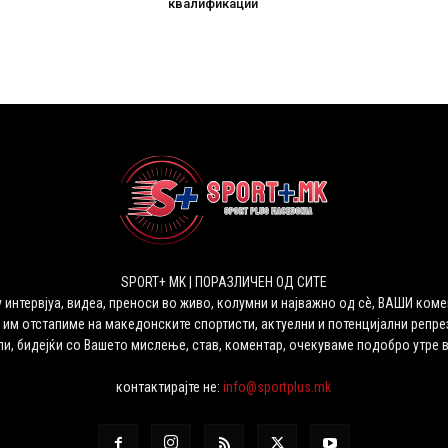
квалификации
SPORT+ MK | ПОРАЗЛИЧЕН ОД СИТЕ
 интервјуа, видеа, преноси во живо, колумни и најважно од сѐ, ВАШИ коме
 им отстапиме на македонските спортисти, актуелни и потенцијални репрез
ли, бидејќи со Вашето мислење, став, коментар, очекуваме подобро утре 
контактирајте не:
info@sportplus.mk