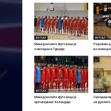
ФУТСАЛ
ФУТСАЛ
Македонските футсалци ја
Радовиш д
совладаа и Турција
во македо
ФУТСАЛ
ФУТСАЛ
Македонските футсалци ја
Скендеровс
пречекуваат Холандија
за дуелите