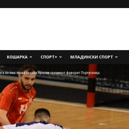
КОШАРКА
СПОРТ+
МЛАДИНСКИ СПОРТ
ата ќе има тешка задача против големиот фаворит Португалија