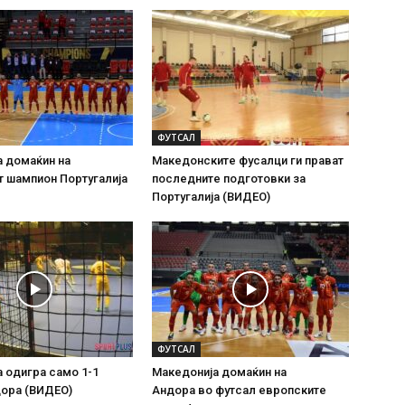
ФУТСАЛ
 домаќин на
Македонските фусалци ги прават
 шампион Португалија
последните подготовки за
Португалија (ВИДЕО)
ФУТСАЛ
 одигра само 1-1
Македонија домаќин на
дора (ВИДЕО)
Андора во футсал европските