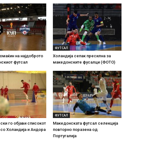
ФУТСАЛ
омаќин на најдоброто
Холандија сепак пресилна за
нскиот футсал
македонските фусалци (ФОТО)
ФУТСАЛ
ки го објави списокот
Македонската футсал селекција
 со Холандија и Андора
повторно поразена од
Португалија