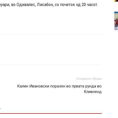
уари, во Одивалес, Лисабон, со почеток од 20 часот.
Следната објава
Калин Ивановски поразен во првата рунда во
Кливленд
Т