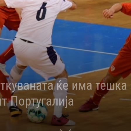
ткуваната ќе има тешка
т Португалија