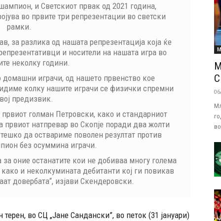
шампион, и Светскиот првак од 2021 година,
ројува во првите три репрезентации во светски
рамки.
ав, за разлика од нашата репрезентација која ќе
М
епрезентативци и носители на нашата игра во
те неколку години.
М
С
 домашни играчи, од нашето првенство кое
видиме колку нашите играчи се физички спремни
06
овој предизвик.
Мл
а првиот голман Петровски, како и стандарниот
го
а првиот натпревар во Скопје поради два жолти
во
 тешко да оствариме поволен резултат против
пион без осуммина играчи.
а за оние останатите кои не добиваа многу голема
 како и неколкумината дебитанти кој ги повикав
даат довербата“, изјави Скендеровски.
терен, во СЦ „Јане Сандански”, во петок (31 јануари)