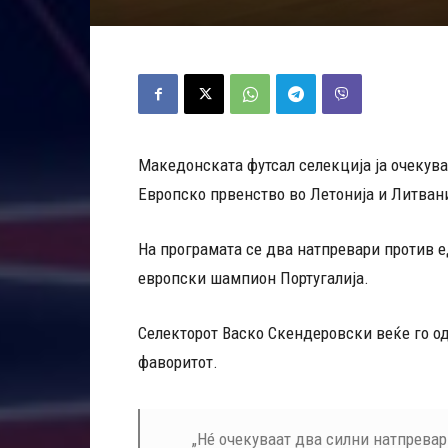
Македонската футсал селекција ја очекува
Европско првенство во Летонија и Литвани
На програмата се два натпревари против е
европски шампион Португалија.
Селекторот Васко Скендеровски веќе го од
фаворитот.
„Нé очекуваат два силни натпревар