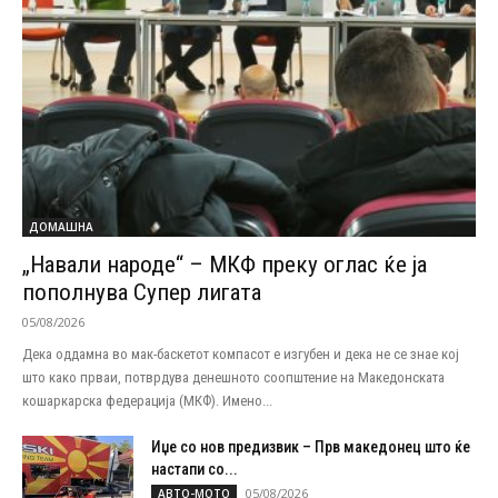
ДОМАШНА
„Навали народе“ – МКФ преку оглас ќе ја
пополнува Супер лигата
05/08/2026
Дека оддамна во мак-баскетот компасот е изгубен и дека не се знае кој
што како прваи, потврдува денешното соопштение на Македонската
кошаркарска федерација (МКФ). Имено...
Иџе со нов предизвик – Прв македонец што ќе
настапи со...
05/08/2026
АВТО-МОТО