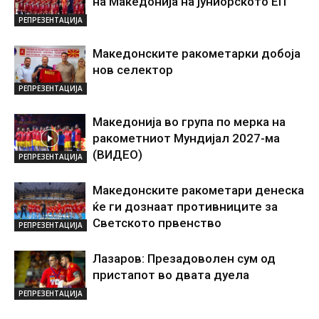
на Македонија на јуниорското ЕП
РЕПРЕЗЕНТАЦИЈА
Македонските ракометарки добоја
нов селектор
РЕПРЕЗЕНТАЦИЈА
Македонија во група по мерка на
ракометниот Мундијал 2027-ма
(ВИДЕО)
РЕПРЕЗЕНТАЦИЈА
Македонските ракометари денеска
ќе ги дознаат противниците за
Светското првенство
РЕПРЕЗЕНТАЦИЈА
Лазаров: Презадоволен сум од
пристапот во двата дуела
РЕПРЕЗЕНТАЦИЈА