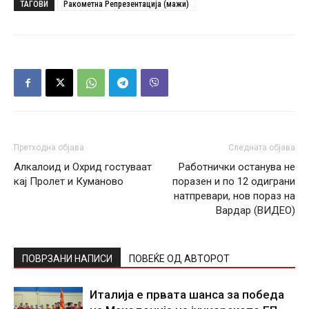
ТАГОВИ
Ракометна Репрезентација (мажи)
Претходна објава
Следната објава
Алкалоид и Охрид гостуваат
Работнички останува не
кај Пролет и Куманово
поразен и по 12 одиграни
натпревари, нов пораз на
Вардар (ВИДЕО)
ПОВРЗАНИ НАПИСИ
ПОВЕЌЕ ОД АВТОРОТ
Италија е првата шанса за победа