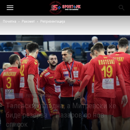
Почетна
Ракомет
Репрезентација
РАКОМЕТ
РЕПРЕЗЕНТАЦИЈА
Tалевски отпадна, а Митревски ќе
биде резерва – Лазаров со нов
список