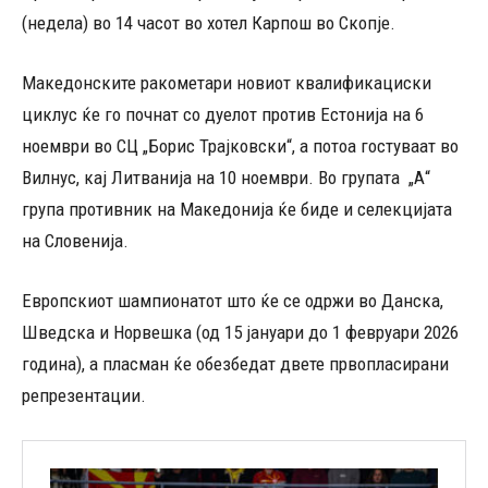
(недела) во 14 часот во хотел Карпош во Скопје.
Македонските ракометари новиот квалификациски
циклус ќе го почнат со дуелот против Естонија на 6
ноември во СЦ „Борис Трајковски“, а потоа гостуваат во
Вилнус, кај Литванија на 10 ноември. Во групата „А“
група противник на Македонија ќе биде и селекцијата
на Словенија.
Европскиот шампионатот што ќе се одржи во Данска,
Шведска и Норвешка (од 15 јануари до 1 февруари 2026
година), а пласман ќе обезбедат двете првопласирани
репрезентации.