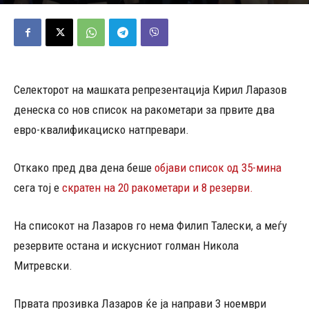
30/10/2024
341
Објавено од
Д.Т.
-
Селекторот на машката репрезентација Кирил Ларазов
денеска со нов список на ракометари за првите два
евро-квалификациско натпревари.
Откако пред два дена беше
објави список од 35-мина
сега тој е
скратен на 20 ракометари и 8 резерви.
На списокот на Лазаров го нема Филип Талески, а меѓу
резервите остана и искусниот голман Никола
Митревски.
Првата прозивка Лазаров ќе ја направи 3 ноември