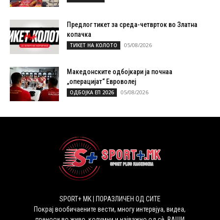
Предлог тикет за среда-четврток во Златна
копачка
05/08/2026
ТИКЕТ НА КОЛОТО
Македонските одбојкари ја почнаа
„операцијат“ Евроволеј
05/08/2026
ОДБОЈКА ЕП 2026
SPORT+ MK | ПОРАЗЛИЧЕН ОД СИТЕ
Покрај вообичаените вести, многу интервјуа, видеа,
преноси во живо, колумни и најважно од сѐ, ВАШИ