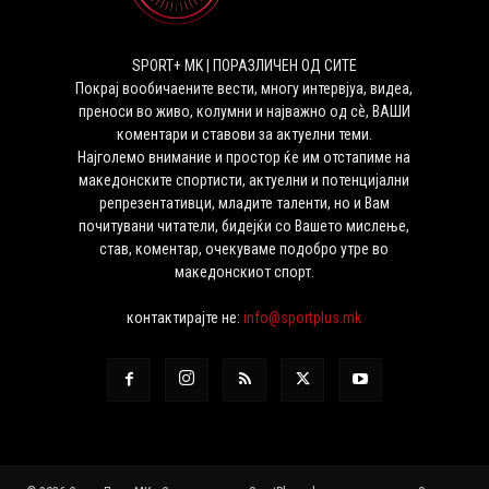
SPORT+ MK | ПОРАЗЛИЧЕН ОД СИТЕ
Покрај вообичаените вести, многу интервјуа, видеа,
преноси во живо, колумни и најважно од сѐ, ВАШИ
коментари и ставови за актуелни теми.
Најголемо внимание и простор ќе им отстапиме на
македонските спортисти, актуелни и потенцијални
репрезентативци, младите таленти, но и Вам
почитувани читатели, бидејќи со Вашето мислење,
став, коментар, очекуваме подобро утре во
македонскиот спорт.
контактирајте не:
info@sportplus.mk