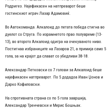
Родригез. Најефикасен на натпреварот беше
гостинскиот играч Лазар Адамовиќ.
Во Автокоманда. Алкалоид до петата победа стигна во
дуелот со Струга. По израмнетото прво полувреме (13-
13), во второто Алкалоид одигра на очекуваното ниво.
Постигнаа избраниците на Лазаров 21, а примија само 5
гола, за на крајот да слават со убедливи 38-18.
Александар Петковски со 7 голови за Алкалоид беше
најефикасен натпреварот. По 5 додадоа Иван Џонов и
Дарко Кофиловски.
На спротивната страна со по 5 гола завршија,
Александар Тренчевски и Мерис Бошњак.