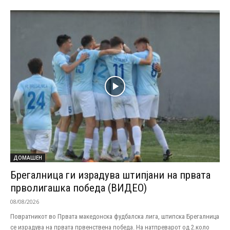
ДОМАШЕН
Брегалница ги израдува штипјани на првата
прволигашка победа (ВИДЕО)
08/08/2026
Повратникот во Првата македонска фудбалска лига, штипска Брегалница
се израдува на првата првенствена победа. На натпреварот од 2.коло