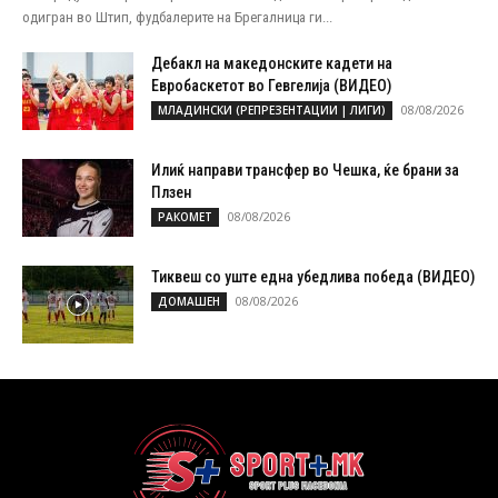
одигран во Штип, фудбалерите на Брегалница ги...
Дебакл на македонските кадети на
Евробаскетот во Гевгелија (ВИДЕО)
08/08/2026
МЛАДИНСКИ (РЕПРЕЗЕНТАЦИИ | ЛИГИ)
Илиќ направи трансфер во Чешка, ќе брани за
Плзен
08/08/2026
РАКОМЕТ
Тиквеш со уште една убедлива победа (ВИДЕО)
08/08/2026
ДОМАШЕН