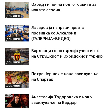
Охрид ги почна подготовките за
новата сезона
ДОМАШЕН
Лазаров ја направи првата
прозивка со Алкалоид
(ГАЛЕРИЈА+ВИДЕО)
ДОМАШЕН
Вардарци го потврдија учеството
на Струшкиот и Охридскиот турнир
ДОМАШЕН
Петра Јершек е ново засилување
на Спартак
ДОМАШЕН
Анастасија Тодоровска е ново
засилување на Вардар