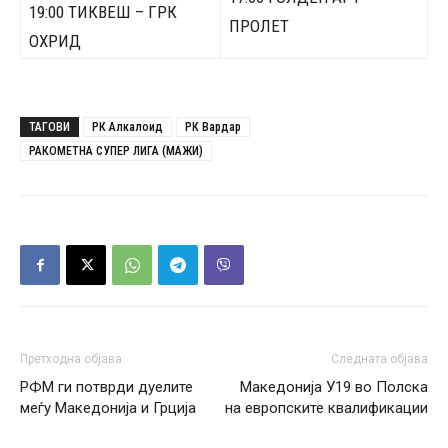
19:00 ТИКВЕШ – ГРК
ПРОЛЕТ
ОХРИД
ТАГОВИ
РК Алкалоид
РК Вардар
РАКОМЕТНА СУПЕР ЛИГА (МАЖИ)
Претходна објава
Следната објава
РФМ ги потврди дуелите
Македонија У19 во Полска
меѓу Македонија и Грција
на европските квалификации