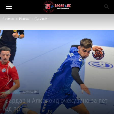
Почетна
Ракомет
Домашен
РАКОМЕТ
ДОМАШЕН
Вардар и Алкалоид очекувано за пет
од пет