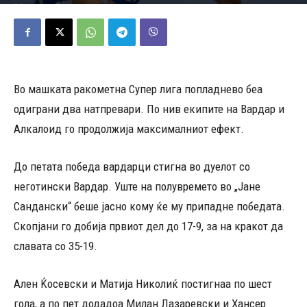
06/10/2023
531
Објавено од
Редакција
-
Во машката ракометна Супер лига попладнево беа
одиграни два натпревари. По нив екипите на Вардар и
Алкалоид го продолжија максималниот ефект.
До петата победа вардарци стигна во дуелот со
неготински Вардар. Уште на полувремето во „Јане
Сандански“ беше јасно кому ќе му припадне победата.
Скопјани го добија првиот дел до 17-9, за на кракот да
славата со 35-19.
Ален Ќосевски и Матија Николиќ постигнаа по шест
гола, а по пет додадоа Милан Лазаревски и Хансер