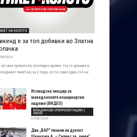
ИКЕТ НА КОЛОТО
икенд е за топ добивки во Златна
опачка
/08/2026
 нѐ сака среќата во последно време, тоа го докажа и
следниот тикет кој за 2 пара, со по само еден гол не
..
Исландска лекција за
македонските кошаркарски
надежи (ВИДЕО)
МЛАДИНСКИ (РЕПРЕЗЕНТАЦИИ |
ЛИГИ)
07/08/2026
Два „ВАР“ пенали на дуелот
Шкендија А. – Силекс за „реми“...