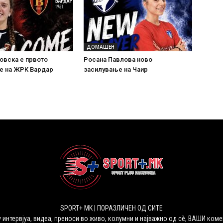
ДОМАШЕН
овска е првото
Росана Павлова ново
е на ЖРК Вардар
засилување на Чаир
SPORT+ MK | ПОРАЗЛИЧЕН ОД СИТЕ
 интервјуа, видеа, преноси во живо, колумни и најважно од сѐ, ВАШИ коме