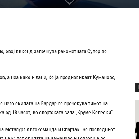
о, овој викенд започнува ракометната Супер во
ов, а неа како и лани, ќе ја предизвикаат Куманово,
Во него екипата на Вардар го пречекува тимот на
а од 18 часот, во спортската сала „Круме Кепески“.
 на Металург Автокоманда и Спартак. Во последниот
т на Купот екипата на Куманово и Гевгелија во