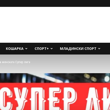
КОШАРКА
СПОРТ+
МЛАДИНСКИ СПОРТ
а женската Супер лига