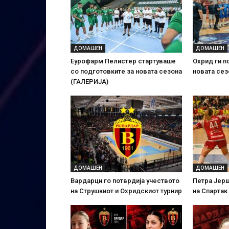
ДОМАШЕН
ДОМАШЕН
Еурофарм Пелистер стартуваше
Охрид ги п
со подготовките за новата сезона
новата сез
(ГАЛЕРИЈА)
ДОМАШЕН
ДОМАШЕН
Вардарци го потврдија учеството
Петра Јер
на Струшкиот и Охридскиот турнир
на Спартак