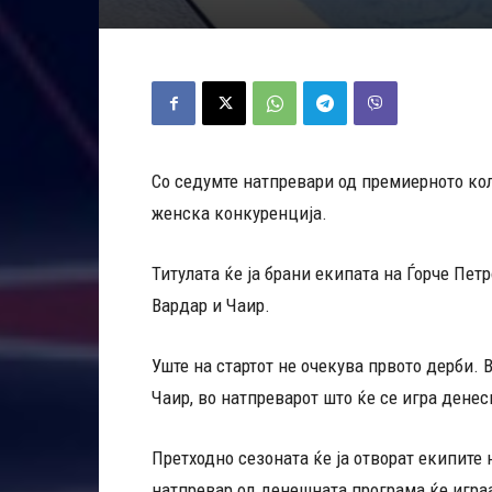
Со седумте натпревари од премиерното кол
женска конкуренција.
Титулата ќе ја брани екипата на Ѓорче Петр
Вардар и Чаир.
Уште на стартот не очекува првото дерби. 
Чаир, во натпреварот што ќе се игра денеск
Претходно сезоната ќе ја отворат екипите
натпревар од денешната програма ќе играа