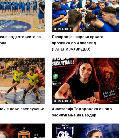
ДОМАШЕН
очна подготовките за
Лазаров ја направи првата
она
прозивка со Алкалоид
(ГАЛЕРИЈА+ВИДЕО)
ДОМАШЕН
шек е ново засилување
Анастасија Тодоровска е ново
засилување на Вардар