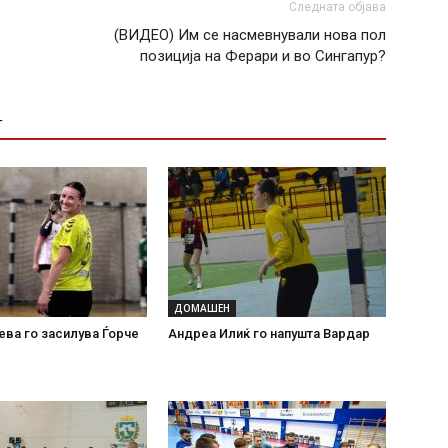
Следната објава
(ВИДЕО) Им се насмевнували нова пол
позиција на Ферари и во Сингапур?
Т
ДОМАШЕН
ева го засилува Ѓорче
Андреа Илиќ го напушта Вардар