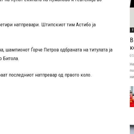
 четири натпревари. Штипскиот тим Астибо ја
Т
В
к
а, шампионот Ѓорче Петров одбраната на титулата ја
07
о Битола.
Не
по
аат последниот натпревар од првото коло.
ни.