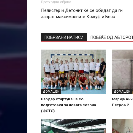
Претходна објава
Пелистер и Детонит ќе се обидат да ги
запрат максималните Кожуф и Беса
ПОВРЗАНИ НАПИСИ
ПОВЕЌЕ ОД АВТОРО
ДОМАШЕН
ДОМАШЕН
Вардар стартуваше со
Марија Анч
подготовки за новата сезона
Петров 2
(ФОТО)