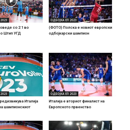
 2023
ОДБОЈКА ЕП 2023
оведе со 2:1 во
(ФОТО) Полска е новиот европски
со Штип УГД
одбојкарски шампион
 2023
ОДБОЈКА ЕП 2023
предизвикува Италија
Италија е вториот финалист на
за шампионскиот
Европското првенство