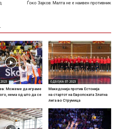
д
Ѓоко Зајков: Малта не е наивен противник
Т
 2023
ОДБОЈКА ЕП 2023
ев: Можеме да играме
Македонија против Естонија
ого, нема од што да се
на стартот на Европската Златна
лига во Струмица