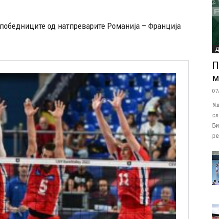
 победниците од натпреварите Романија – Франција
П
м
07
Уш
сл
Би
ре