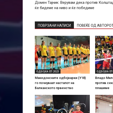
Домен Тајник: Верувам дека против Колшта
ќе бидеме на ниво и ќе победиме
ПОВРЗАНИ НАПИСИ
ПОВЕЌЕ ОД АВТОРО
ОДБОЈКА ЕП 2023
ОДБОЈКА ЕП
Македонските одбојкарки (У18)
Владо Мил
го почнуваат настапот на
против сек
Балканското првенство
плашиме