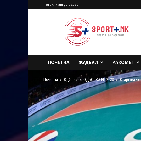
петок, 7 август, 2026
Sport
Plus
Macedonia
ПОЧЕТНА
ФУДБАЛ
РАКОМЕТ
Почетна
Одбојка
ОДБОЈКА ЕП 2023
Стартува че