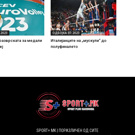
 2023
ОДБОЈКА ЕП 2023
разврската за медали
Италијанците на „мускули“ до
еј
полуфиналето
SPORT+ MK | ПОРАЗЛИЧЕН ОД СИТЕ