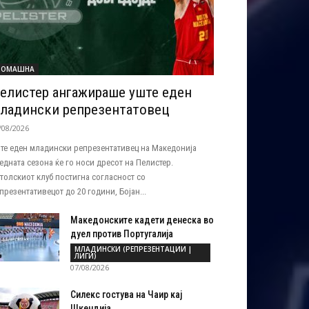
ДОМАШНА
елистер ангажираше уште еден
ладински репрезентатовец
/08/2026
те еден младински репрезентативец на Македонија
едната сезона ќе го носи дресот на Пелистер.
толскиот клуб постигна согласност со
презентативецот до 20 години, Бојан...
Македонските кадети денеска во
дуел против Португалија
МЛАДИНСКИ (РЕПРЕЗЕНТАЦИИ |
ЛИГИ)
07/08/2026
Силекс гостува на Чаир кај
Шкендија