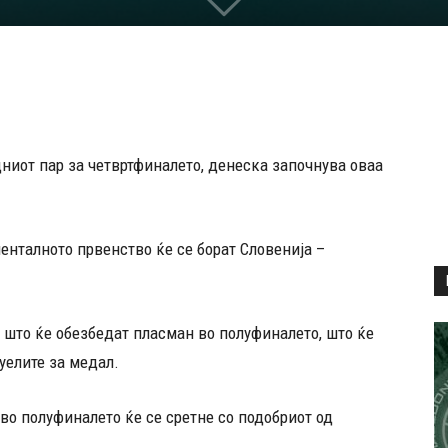
ниот пар за четвртфиналето, денеска започнува оваа
енталното првенство ќе се борат Словенија –
 што ќе обезбедат пласман во полуфиналето, што ќе
уелите за медал.
во полуфиналето ќе се сретне со подобриот од