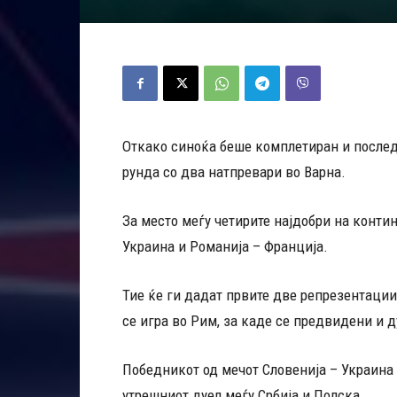
Откако синоќа беше комплетиран и послед
рунда со два натпревари во Варна.
За место меѓу четирите најдобри на контин
Украина и Романија – Франција.
Тие ќе ги дадат првите две репрезентации
се игра во Рим, за каде се предвидени и д
Победникот од мечот Словенија – Украина 
утрешниот дуел меѓу Србија и Полска.