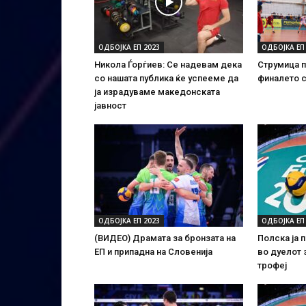
ОДБОЈКА ЕП 2023
ОДБОЈКА ЕП
Никола Ѓорѓиев: Се надевам дека
Струмица п
со нашата публика ќе успееме да
финалето 
ја израдуваме македонската
јавност
ОДБОЈКА ЕП 2023
ОДБОЈКА ЕП
(ВИДЕО) Драмата за бронзата на
Полска ја 
ЕП и припадна на Словенија
во дуелот 
трофеј