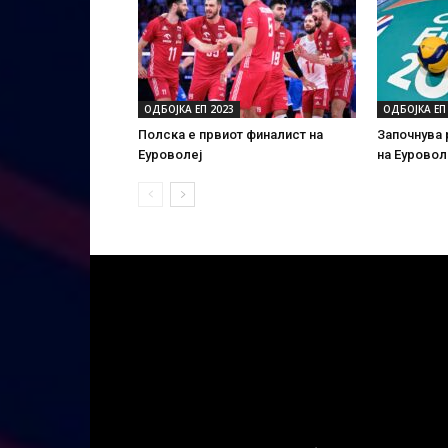
ОДБОЈКА ЕП 2023
ОДБОЈКА ЕП
Полска е првиот финалист на
Започнува 
Еуроволеј
на Еуровол