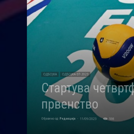
ОДБОЈКА
ОДБОЈКА ЕП 2023
Стартува четврт
првенство
11/09/2023
598
Објавено од
Редакција
-