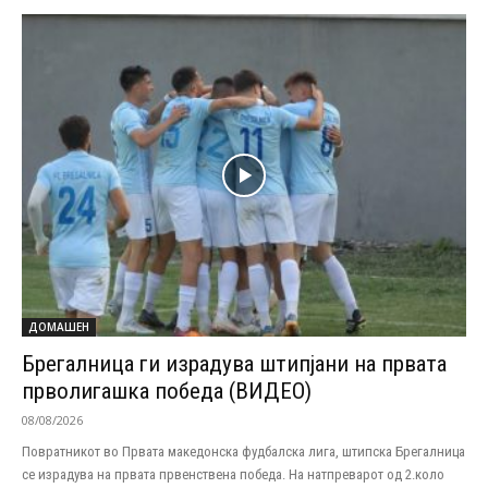
ДОМАШЕН
Брегалница ги израдува штипјани на првата
прволигашка победа (ВИДЕО)
08/08/2026
Повратникот во Првата македонска фудбалска лига, штипска Брегалница
се израдува на првата првенствена победа. На натпреварот од 2.коло