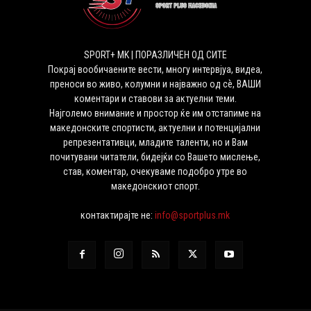
SPORT+ MK | ПОРАЗЛИЧЕН ОД СИТЕ
Покрај вообичаените вести, многу интервјуа, видеа,
преноси во живо, колумни и најважно од сѐ, ВАШИ
коментари и ставови за актуелни теми.
Најголемо внимание и простор ќе им отстапиме на
македонските спортисти, актуелни и потенцијални
репрезентативци, младите таленти, но и Вам
почитувани читатели, бидејќи со Вашето мислење,
став, коментар, очекуваме подобро утре во
македонскиот спорт.
контактирајте не:
info@sportplus.mk