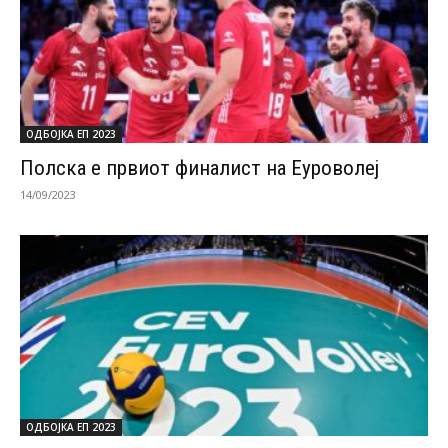
ОДБОЈКА ЕП 2023
Полска е првиот финалист на Еуроволеј
14/09/2023
ОДБОЈКА ЕП 2023