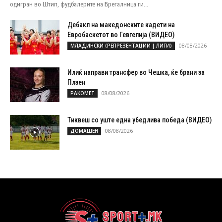
одигран во Штип, фудбалерите на Брегалница ги...
Дебакл на македонските кадети на
Евробаскетот во Гевгелија (ВИДЕО)
08/08/2026
МЛАДИНСКИ (РЕПРЕЗЕНТАЦИИ | ЛИГИ)
Илиќ направи трансфер во Чешка, ќе брани за
Плзен
08/08/2026
РАКОМЕТ
Тиквеш со уште една убедлива победа (ВИДЕО)
08/08/2026
ДОМАШЕН