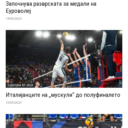
Започнува разврската за медали на
Еуроволеј
14/09/2023
ОДБОЈКА ЕП 2023
Италијанците на „мускули“ до полуфиналето
13/09/2023