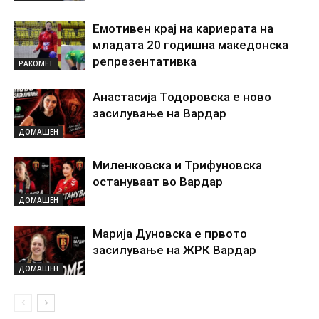
Емотивен крај на кариерата на
младата 20 годишна македонска
репрезентативка
РАКОМЕТ
Анастасија Тодоровска е ново
засилување на Вардар
ДОМАШЕН
Миленковска и Трифуновска
остануваат во Вардар
ДОМАШЕН
Марија Дуновска е првото
засилување на ЖРК Вардар
ДОМАШЕН