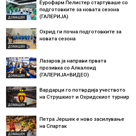
Еурофарм Пелистер стартуваше со
подготовките за новата сезона
(ГАЛЕРИЈА)
ДОМАШЕН
Охрид ги почна подготовките за
новата сезона
ДОМАШЕН
Лазаров ја направи првата
прозивка со Алкалоид
(ГАЛЕРИЈА+ВИДЕО)
ДОМАШЕН
Вардарци го потврдија учеството
на Струшкиот и Охридскиот турнир
ДОМАШЕН
Петра Јершек е ново засилување
на Спартак
ДОМАШЕН