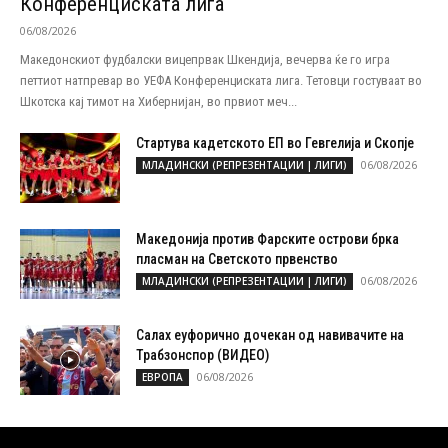
Конференциската лига
06/08/2026
Македонскиот фудбалски вицепрвак Шкендија, вечерва ќе го игра
петтиот натпревар во УЕФА Конференциската лига. Тетовци гостуваат во
Шкотска кај тимот на Хибернијан, во првиот меч...
Стартува кадетското ЕП во Гевгелија и Скопје
06/08/2026
МЛАДИНСКИ (РЕПРЕЗЕНТАЦИИ | ЛИГИ)
Македонија против Фарските острови брка
пласман на Светското првенство
06/08/2026
МЛАДИНСКИ (РЕПРЕЗЕНТАЦИИ | ЛИГИ)
Салах еуфорично дочекан од навивачите на
Трабзонспор (ВИДЕО)
06/08/2026
ЕВРОПА