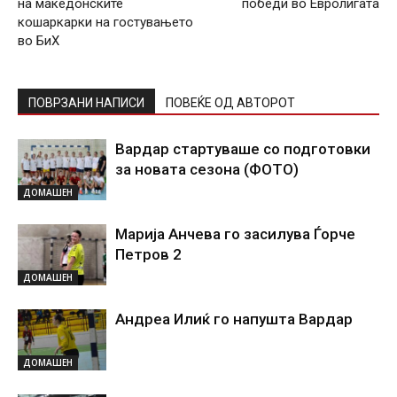
на македонските
победи во Евролигата
кошаркарки на гостувањето
во БиХ
ПОВРЗАНИ НАПИСИ
ПОВЕЌЕ ОД АВТОРОТ
Вардар стартуваше со подготовки
за новата сезона (ФОТО)
ДОМАШЕН
Марија Анчева го засилува Ѓорче
Петров 2
ДОМАШЕН
Андреа Илиќ го напушта Вардар
ДОМАШЕН