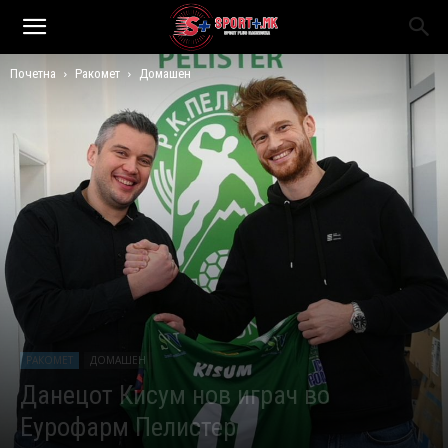
Почетна
Ракомет
Домашен
РАКОМЕТ
ДОМАШЕН
Данецот Кисум нов играч во
Еурофарм Пелистер