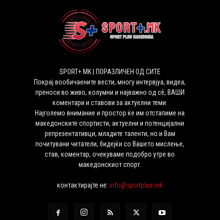
SPORT+ MK | ПОРАЗЛИЧЕН ОД СИТЕ
Покрај вообичаените вести, многу интервјуа, видеа,
преноси во живо, колумни и најважно од сѐ, ВАШИ
коментари и ставови за актуелни теми.
Најголемо внимание и простор ќе им отстапиме на
македонските спортисти, актуелни и потенцијални
репрезентативци, младите таленти, но и Вам
почитувани читатели, бидејќи со Вашето мислење,
став, коментар, очекуваме подобро утре во
македонскиот спорт.
контактирајте не:
info@sportplus.mk