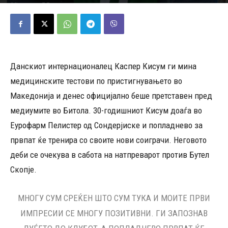
09/02/2023
480
Објавено од
ДД
-
Данскиот интернационалец Каспер Кисум ги мина
медицинските тестови по пристигнувањето во
Македонија и денес официјално беше претставен пред
медиумите во Битола. 30-годишниот Кисум доаѓа во
Еурофарм Пелистер од Сондерјиске и попладнево за
првпат ќе тренира со своите нови соиграчи. Неговото
деби се очекува в сабота на натпреварот против Бутел
Скопје.
МНОГУ СУМ СРЕЌЕН ШТО СУМ ТУКА И МОИТЕ ПРВИ
ИМПРЕСИИ СЕ МНОГУ ПОЗИТИВНИ. ГИ ЗАПОЗНАВ