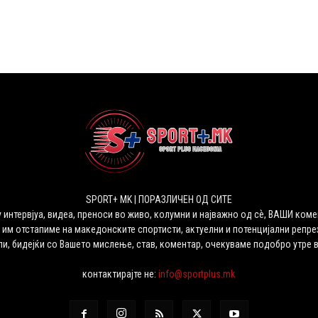
SPORT+ MK | ПОРАЗЛИЧЕН ОД СИТЕ
 интервјуа, видеа, преноси во живо, колумни и најважно од сѐ, ВАШИ коме
 им отстапиме на македонските спортисти, актуелни и потенцијални репрез
ли, бидејќи со Вашето мислење, став, коментар, очекуваме подобро утре 
контактирајте не:
info@sportplus.mk