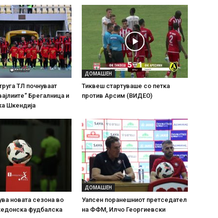
ДОМАШЕН
труга ТЛ почнуваат
Тиквеш стартуваше со петка
вајлиите“ Брегалница и
против Арсим (ВИДЕО)
ка Шкендија
ДОМАШЕН
ува новата сезона во
Уапсен поранешниот претседател
кедонска фудбалска
на ФФМ, Илчо Георгиевски