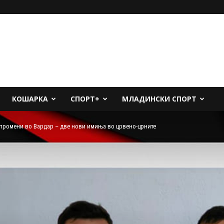
КОШАРКА
СПОРТ+
МЛАДИНСКИ СПОРТ
промени во Вардар – две нови имиња во црвено-црните