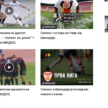
ДОМАШЕН
пенали на дуелот
Силекс гостува на Чаир кај
. – Силекс за „реми“ 1-
Шкендија
ЈА+ВИДЕО)
ДОМАШЕН
наполни мрежата на
Силекс и Шкендија ја почнуваат
ВИДЕО)
новата сезона