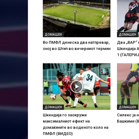
ДОМАШЕН
ДОМАШЕН
Во ПМФЛ денеска два натпревар,
Два „ВАР“ 
оној во Штип во вечерниот термин
Шкендија А
1 (ГАЛЕРИ
ДОМАШЕН
ДОМАШЕН
Шкендија го заокружи
Силекс ја 
максималниот ефект на
Башкими (
домаќините во воденото коло на
ПМФЛ (ВИДЕО)