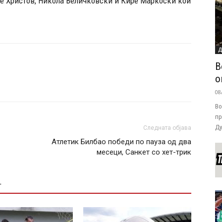
е Христов, Никола Величковски и Кире Маркоски кои
Д
В
о
08
Во
пр
Ду
Следната објава
Атлетик Билбао победи по пауза од два
месеци, Санкет со хет-трик
Т