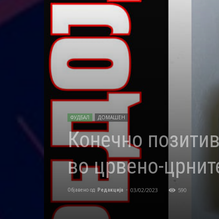
ФУДБАЛ
ДОМАШЕН
Конечно позитив
во црвено-црнит
03/02/2023
590
Објавено од
Редакција
-