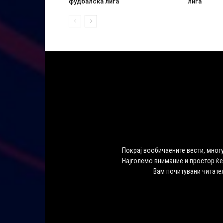
фудбалска лига
лига
Покрај вообичаените вести, многу
Најголемо внимание и простор ќе
Вам почитувани читате