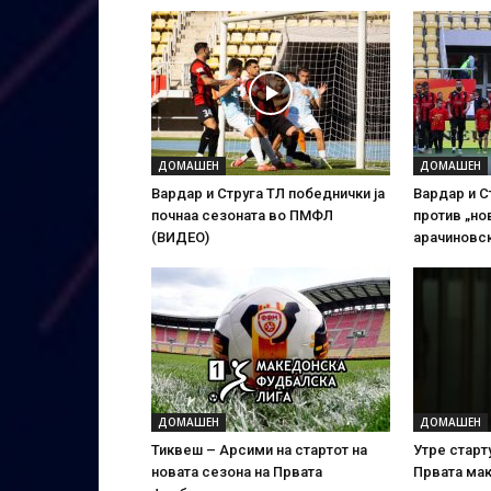
ДОМАШЕН
ДОМАШЕН
Вардар и Струга ТЛ победнички ја
Вардар и С
почнаа сезоната во ПМФЛ
против „но
(ВИДЕО)
арачиновс
ДОМАШЕН
ДОМАШЕН
Тиквеш – Арсими на стартот на
Утре старт
новата сезона на Првата
Првата ма