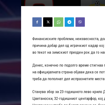
Финансиските проблеми, неизвесноста, дол
причина добар дел од играчкиот кадар кој
во текот на зимскиот преоден рок да го н
Денес, конечно по подолго време стигнаа 
на официјалната страна објави дека се по
треба да пополнат дел испразнетите места
Станува збор за 23-годишното лево крило 
Цветаноски, 32-годишниот центарфор, кој 