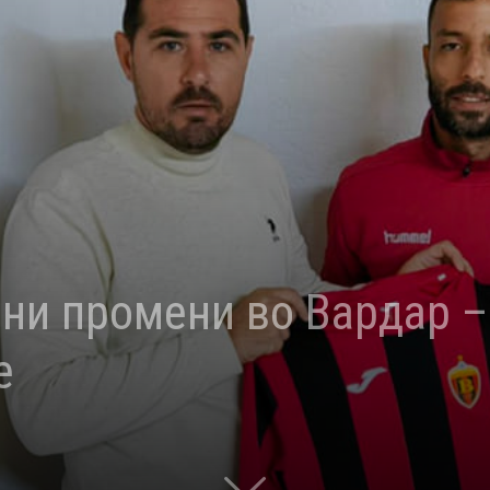
ни промени во Вардар 
е