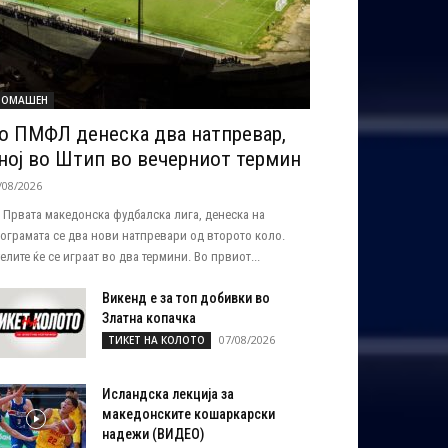
ОМАШЕН
о ПМФЛ денеска два натпревар,
ној во Штип во вечерниот термин
/08/2026
 Првата македонска фудбалска лига, денеска на
ограмата се два нови натпревари од второто коло.
елите ќе се играат во два термини. Во првиот...
Викенд е за топ добивки во
Златна копачка
07/08/2026
ТИКЕТ НА КОЛОТО
Исландска лекција за
македонските кошаркарски
надежи (ВИДЕО)