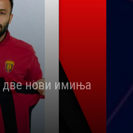
– две нови имиња