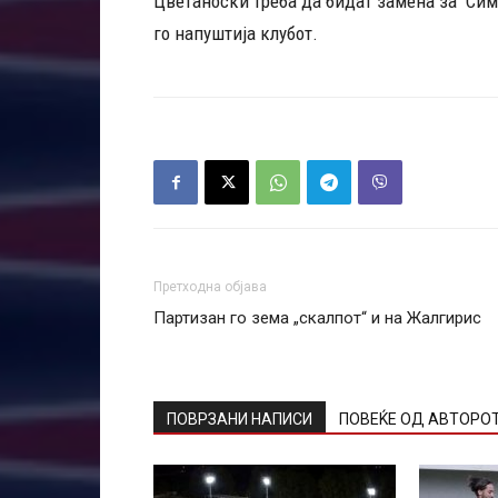
Цветаноски треба да бидат замена за Сим
го напуштија клубот.
Претходна објава
Партизан го зема „скалпот“ и на Жалгирис
ПОВРЗАНИ НАПИСИ
ПОВЕЌЕ ОД АВТОРО