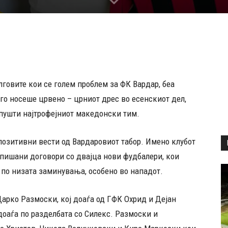
говите кои се голем проблем за ФК Вардар, беа
 го носеше црвено – црниот дрес во есенскиот дел,
апушти најтрофејниот македонски тим.
позитивни вести од Вардаровиот табор. Имено клубот
тпишани договори со двајца нови фудбалери, кои
 по низата заминувања, особено во нападот.
Дарко Размоски, кој доаѓа од ГФК Охрид и Дејан
доаѓа по разделбата со Силекс. Размоски и