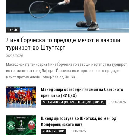
ТЕНИС
Лина Ѓорческа го предаде мечот и заврши
турнирот во Штутгарт
06/08/2026
Македонската тенисерка Лина Ѓорческа го заврши настапот на турнирот
во германскиот град Лајпциг. Ѓорческа во второто коло го предаде
мечот против Алена Ковацкова од Чешка....
Македонија обезбеди пласман на Светското
првенство (ВИДЕО)
06/08/2026
МЛАДИНСКИ (РЕПРЕЗЕНТАЦИИ | ЛИГИ)
Шкендија гостува во Шкотска, во меч од
Конференциската лига
06/08/2026
УЕФА КУПОВИ