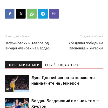
Претходна објава
Следната објава
Јагуриновски и Аларов од
Убедливи победи на
јануари членови на Вардар
Словенија и Унгарија
ПОВРЗАНИ НАПИСИ
ПОВЕЌЕ ОД АВТОРОТ
Лука Дончиќ испрати порака до
навивачите на Лејкерси
НБА
Богдан Богдановиќ има нов тим –
Хјустон