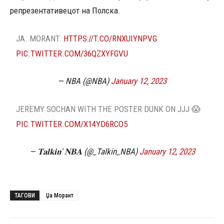
репрезентативецот на Полска.
JA. MORANT.
HTTPS://T.CO/RNXUIYNPVG
PIC.TWITTER.COM/36QZXYFGVU
— NBA (@NBA)
January 12, 2023
JEREMY SOCHAN WITH THE POSTER DUNK ON JJJ 😱
PIC.TWITTER.COM/X14YD6RCO5
— 𝐓𝐚𝐥𝐤𝐢𝐧' 𝐍𝐁𝐀 (@_Talkin_NBA)
January 12, 2023
ТАГОВИ
Џа Морант