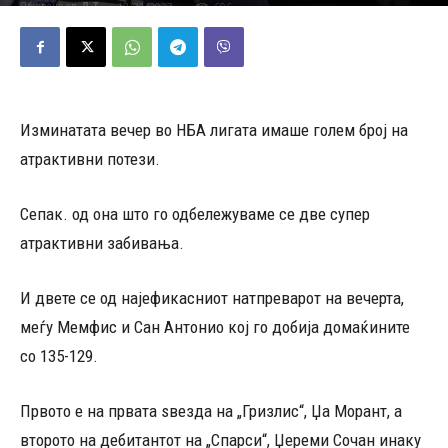
12/01/2023
606
Објавено од
Д.Т.
-
Изминатата вечер во НБА лигата имаше голем број на
атрактивни потези.
Сепак. од она што го одбележуваме се две супер
атрактивни забивања.
И двете се од најефикасниот натпреварот на вечерта,
меѓу Мемфис и Сан Антонио кој го добија домаќините
со 135-129.
Првото е на првата ѕвезда на „Гризлис“, Џа Морант, а
второто на дебитантот на „Спарси“, Џереми Сочан инаку