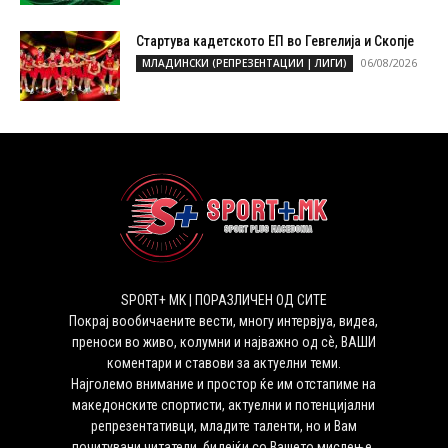
Стартува кадетското ЕП во Гевгелија и Скопје
06/08/2026
МЛАДИНСКИ (РЕПРЕЗЕНТАЦИИ | ЛИГИ)
SPORT+ MK | ПОРАЗЛИЧЕН ОД СИТЕ
Покрај вообичаените вести, многу интервјуа, видеа,
преноси во живо, колумни и најважно од сѐ, ВАШИ
коментари и ставови за актуелни теми.
Најголемо внимание и простор ќе им отстапиме на
македонските спортисти, актуелни и потенцијални
репрезентативци, младите таленти, но и Вам
почитувани читатели, бидејќи со Вашето мислење,