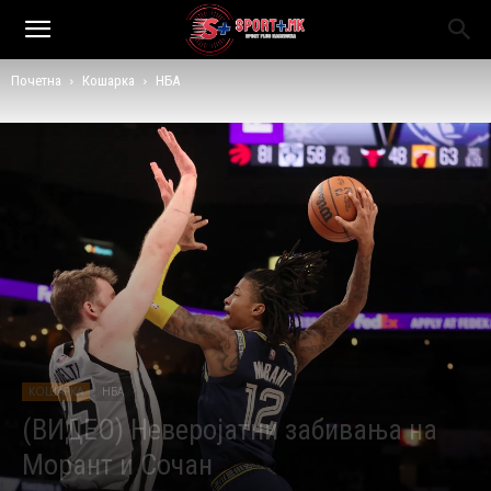
Почетна
Кошарка
НБА
КОШАРКА
НБА
(ВИДЕО) Неверојатни забивања на
Морант и Сочан