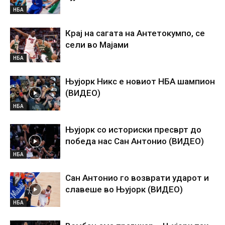
НБА
Крај на сагата на Антетокумпо, се
сели во Мајами
НБА
Њујорк Никс е новиот НБА шампион
(ВИДЕО)
НБА
Њујорк со историски пресврт до
победа нас Сан Антонио (ВИДЕО)
НБА
Сан Антонио го возврати ударот и
славеше во Њујорк (ВИДЕО)
НБА