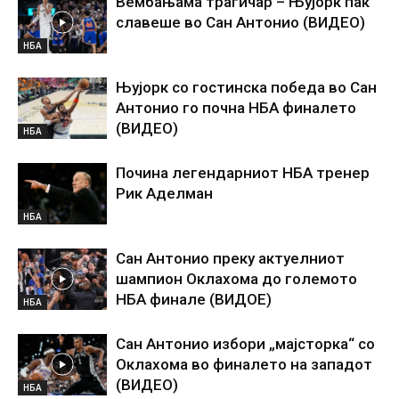
Вембањама трагичар – Њујорк пак
славеше во Сан Антонио (ВИДЕО)
НБА
Њујорк со гостинска победа во Сан
Антонио го почна НБА финалето
(ВИДЕО)
НБА
Почина легендарниот НБА тренер
Рик Аделман
НБА
Сан Антонио преку актуелниот
шампион Оклахома до големото
НБА финале (ВИДОЕ)
НБА
Сан Антонио избори „мајсторка“ со
Оклахома во финалето на западот
(ВИДЕО)
НБА