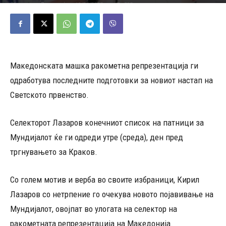
10/01/2023
503
Објавено од
Редакција
-
Македонската машка ракометна репрезентација ги
одработува последните подготовки за новиот настап на
Светското првенство.
Селекторот Лазаров конечниот список на патници за
Мундијалот ќе ги одреди утре (среда), ден пред
тргнувањето за Краков.
Со голем мотив и верба во своите избраници, Кирил
Лазаров со нетрпение го очекува новото појавивање на
Мундијалот, овојпат во улогата на селектор на
ракометната репрезентација на Македонија.