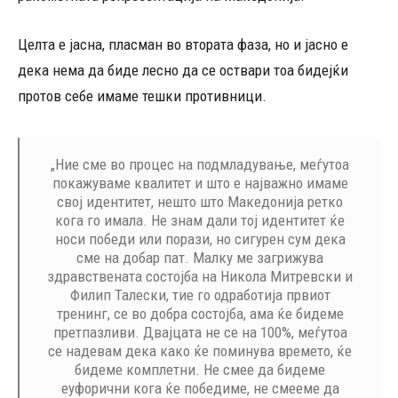
Целта е јасна, пласман во втората фаза, но и јасно е
дека нема да биде лесно да се оствари тоа бидејќи
протов себе имаме тешки противници.
„Ние сме во процес на подмладување, меѓутоа
покажуваме квалитет и што е најважно имаме
свој идентитет, нешто што Македонија ретко
кога го имала. Не знам дали тој идентитет ќе
носи победи или порази, но сигурен сум дека
сме на добар пат. Малку ме загрижува
здравствената состојба на Никола Митревски и
Филип Талески, тие го одработија првиот
тренинг, се во добра состојба, ама ќе бидеме
претпазливи. Двајцата не се на 100%, меѓутоа
се надевам дека како ќе поминува времето, ќе
бидеме комплетни. Не смее да бидеме
еуфорични кога ќе победиме, не смееме да