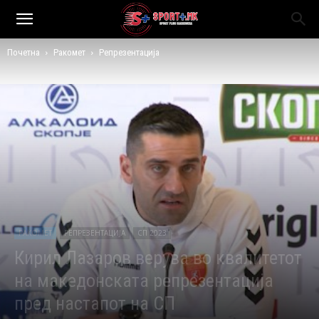
Почетна
Ракомет
Репрезентација
РАКОМЕТ
РЕПРЕЗЕНТАЦИЈА
СП 2023
Кирил Лазаров верува во квалитетот
на македонската репрезентација
пред настапот на СП