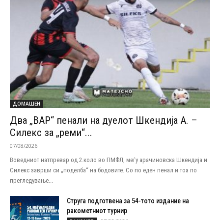
ДОМАШЕН
Два „ВАР“ пенали на дуелот Шкендија А. –
Силекс за „реми“...
07/08/2026
Воведниот натпревар од 2.коло во ПМФЛ, меѓу арачиновска Шкендија и
Силекс заврши си „поделба“ на бодовите. Со по еден пенал и тоа по
прегледување...
Струга подготвена за 54-тото издание на
ракометниот турнир