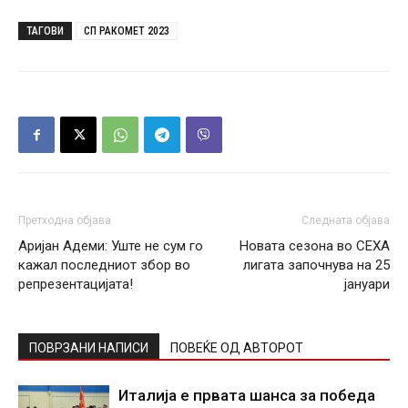
ТАГОВИ
СП РАКОМЕТ 2023
Претходна објава
Следната објава
Аријан Адеми: Уште не сум го
Новата сезона во СЕХА
кажал последниот збор во
лигата започнува на 25
репрезентацијата!
јануари
ПОВРЗАНИ НАПИСИ
ПОВЕЌЕ ОД АВТОРОТ
Италија е првата шанса за победа