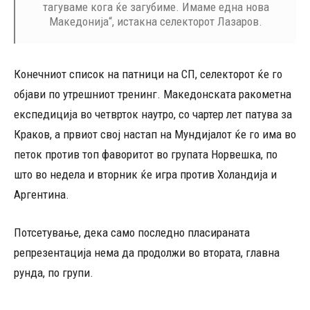
тагуваме кога ќе загубиме. Имаме една нова
Македонија“, истакна селекторот Лазаров.
Конечниот список на патници на СП, селекторот ќе го
објави по утрешниот тренинг. Македонската ракометна
експедиција во четврток наутро, со чартер лет патува за
Краков, а првиот свој настап на Мундијалот ќе го има во
петок против топ фаворитот во групата Норвешка, по
што во недела и вторник ќе игра против Холандија и
Аргентина.
Потсетување, дека само последно пласираната
репрезентација нема да продолжи во втората, главна
рунда, по групи.