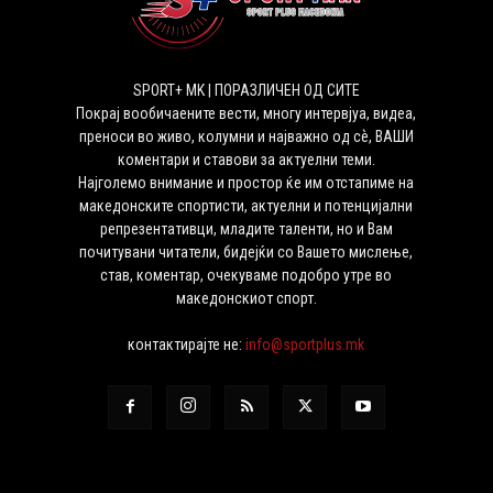
SPORT+ MK | ПОРАЗЛИЧЕН ОД СИТЕ
Покрај вообичаените вести, многу интервјуа, видеа,
преноси во живо, колумни и најважно од сѐ, ВАШИ
коментари и ставови за актуелни теми.
Најголемо внимание и простор ќе им отстапиме на
македонските спортисти, актуелни и потенцијални
репрезентативци, младите таленти, но и Вам
почитувани читатели, бидејќи со Вашето мислење,
став, коментар, очекуваме подобро утре во
македонскиот спорт.
контактирајте не:
info@sportplus.mk