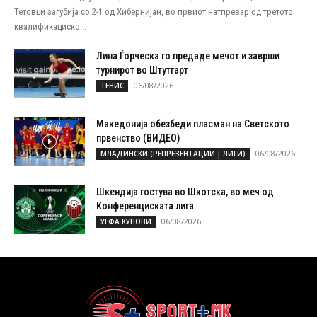
Тетовци загубија со 2-1 од Хибернијан, во првиот натпревар од третото
квалификациско...
Лина Ѓорческа го предаде мечот и заврши
турнирот во Штутгарт
06/08/2026
ТЕНИС
Македонија обезбеди пласман на Светското
првенство (ВИДЕО)
06/08/2026
МЛАДИНСКИ (РЕПРЕЗЕНТАЦИИ | ЛИГИ)
Шкендија гостува во Шкотска, во меч од
Конференциската лига
06/08/2026
УЕФА КУПОВИ