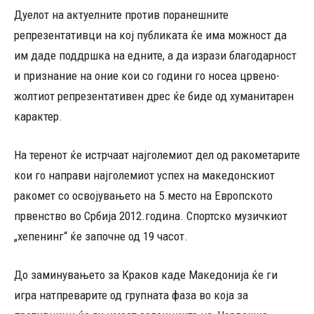
Дуелот на актуелните против поранешните
репрезентативци на кој публиката ќе има можност да
им даде поддршка на едните, а да изрази благодарност
и признание на оние кои со години го носеа црвено-
жолтиот репрезентативен дрес ќе биде од хуманитарен
карактер.
На теренот ќе истрчаат најголемиот дел од ракометарите
кои го направи најголемиот успех на македонскиот
ракомет со освојувањето на 5.место на Европското
првенство во Србија 2012.година. Спортско музичкиот
„хепенинг“ ќе започне од 19 часот.
До заминувањето за Краков каде Македонија ќе ги
игра натпреварите од групната фаза во која за