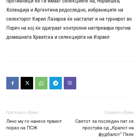
противници ќе ги имаат селекциите на, Норвешка,
Холандија и Аргентина редоследно, избраниците на
селекторот Кирил Лазаров ќе настапат и на турнирот во
Пореч на кој ќе одиграат контролни натпревари против
домашната Хрватска и селекцијата на Израел
Претходна објава
Следната објава
Ленс му го нанесе првиот
Светот за последен пат се
пораз на ПСЖ
простува од „Кралот на
фудбалот“ Пеле