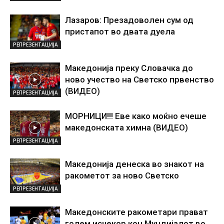
Лазаров: Презадоволен сум од
пристапот во двата дуела
РЕПРЕЗЕНТАЦИЈА
Македонија преку Словачка до
ново учество на Светско првенство
(ВИДЕО)
РЕПРЕЗЕНТАЦИЈА
МОРНИЦИ!!! Еве како моќно ечеше
македонската химна (ВИДЕО)
РЕПРЕЗЕНТАЦИЈА
Македонија денеска во знакот на
ракометот за ново Светско
РЕПРЕЗЕНТАЦИЈА
Македонските ракометари прават
голем исчекор кон Мундијалот во