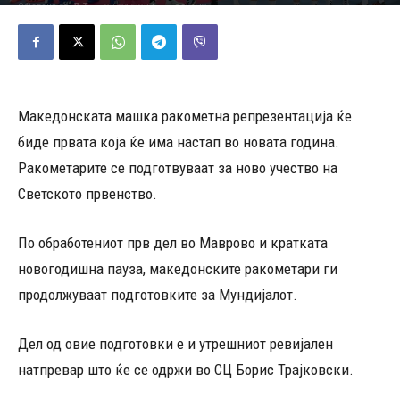
02/01/2023
630
Објавено од
Д.Т.
-
Македонската машка ракометна репрезентација ќе
биде првата која ќе има настап во новата година.
Ракометарите се подготвуваат за ново учество на
Светското првенство.
По обработениот прв дел во Маврово и кратката
новогодишна пауза, македонските ракометари ги
продолжуваат подготовките за Мундијалот.
Дел од овие подготовки е и утрешниот ревијален
натпревар што ќе се одржи во СЦ Борис Трајковски.