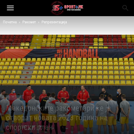
Почетна
Ракомет
Репрезентација
РАКОМЕТ
РЕПРЕЗЕНТАЦИЈА
Македонските ракометари ќе ја
отворат новата 2023 година на
спортски план