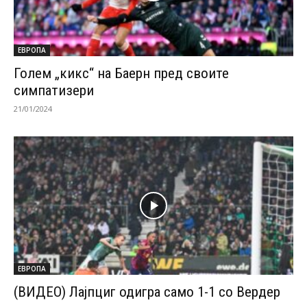
ЕВРОПА
Голем „кикс“ на Баерн пред своите
симпатизери
21/01/2024
ЕВРОПА
(ВИДЕО) Лајпциг одигра само 1-1 со Вердер