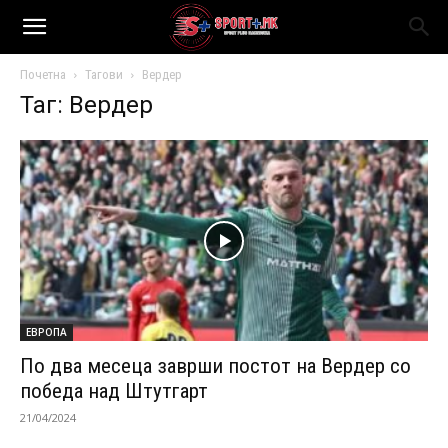
Почетна
Тагови
Вердер
Таг: Вердер
ЕВРОПА
По два месеца заврши постот на Вердер со
победа над Штутгарт
21/04/2024