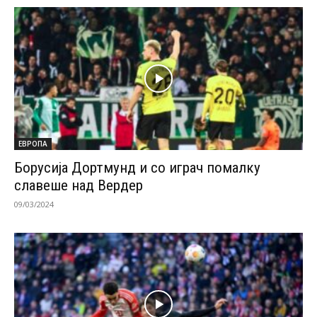
ЕВРОПА
Борусија Дортмунд и со играч помалку
славеше над Вердер
09/03/2024