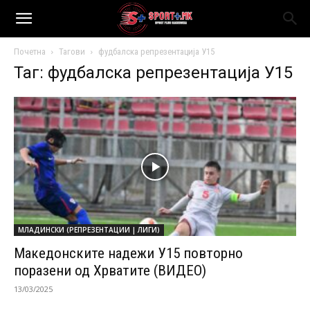
Почетна
Тагови
фудбалска репрезентација У15
Таг: фудбалска репрезентација У15
МЛАДИНСКИ (РЕПРЕЗЕНТАЦИИ | ЛИГИ)
Македонските надежи У15 повторно
поразени од Хрватите (ВИДЕО)
13/03/2025