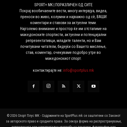
SPORT+ MK | ПОРАЗЛИЧЕН ОД СИТЕ
Покрај вообичаените вести, многу интервјуа, видеа,
преноси во живо, колумни и најважно од сѐ, ВАШИ
коментари и ставови за актуелни теми.
Најголемо внимание и простор ќе им отстапиме на
македонските спортисти, актуелни и потенцијални
репрезентативци, младите таленти, но и Вам
почитувани читатели, бидејќи со Вашето мислење,
став, коментар, очекуваме подобро утре во
македонскиот спорт.
контактирајте не:
info@sportplus.mk
© 2026 Спорт Плус МК - Содржините на SportPlus.mk се заштитени со Законот
за авторското право и сродните права. За секоја форма на распространување,