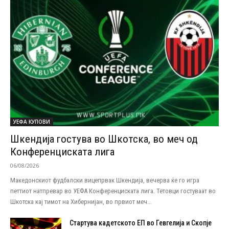
УЕФА КУПОВИ
Шкендија гостува во Шкотска, во меч од
Конференциската лига
06/08/2026
Македонскиот фудбалски вицепрвак Шкендија, вечерва ќе го игра
петтиот натпревар во УЕФА Конференциската лига. Тетовци гостуваат во
Шкотска кај тимот на Хибернијан, во првиот меч...
Стартува кадетското ЕП во Гевгелија и Скопје