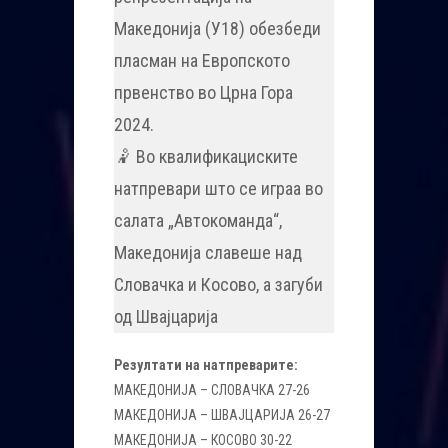
Македонија (У18) обезбеди
пласман на Европското
првенство во Црна Гора
2024.
🤾 Во квалификациските
натпревари што се играа во
салата „Автокоманда“,
Македонија славеше над
Словачка и Косово, а загуби
од Швајцарија
Резултати на натпреварите:
МАКЕДОНИЈА – СЛОВАЧКА 27-26
МАКЕДОНИЈА – ШВАЈЦАРИЈА 26-27
МАКЕДОНИЈА – КОСОВО 30-22