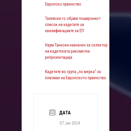
Европско првенство
Талевски го објави поширокиот
список на кадетите за
квалификациите за ЕП
Наум Танески назначен за селектор
на кадетската ракометна
репрезентација
Кадетите во група „по мерка“ за
пласман на Европското првенство
ДАТА
07 Јан 2024