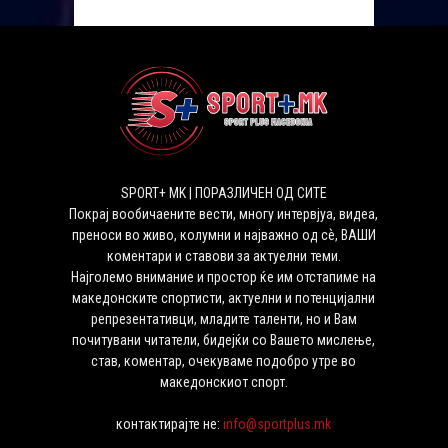
SPORT+ MK | ПОРАЗЛИЧЕН ОД СИТЕ
Покрај вообичаените вести, многу интервјуа, видеа,
преноси во живо, колумни и најважно од сѐ, ВАШИ
коментари и ставови за актуелни теми.
Најголемо внимание и простор ќе им отстапиме на
македонските спортисти, актуелни и потенцијални
репрезентативци, младите таленти, но и Вам
почитувани читатели, бидејќи со Вашето мислење,
став, коментар, очекуваме подобро утре во
македонскиот спорт.
контактирајте не:
info@sportplus.mk