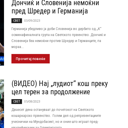
Дончиќ и Словенија немоќни
пред Шредер и Германија
03/09/2023
СВЕТ
Германија убедливо ја доби Словенија во дербито од „К“
осминафиналната група на Светското првенство. Дончиќ и
Словенија беа немоќни против Шредер и Германците, па
мораа...
Прочитај повеќе
(ВИДЕО) Нај „лудиот“ кош преку
цел терен за продолжение
05/08/2023
СВЕТ
Дваесет дена остануваат до почетокот на Светското
кошаркарско првенство. Голем дел од репрезентациите
учеснички на Мундобасект, но и оние што играат пред-
квалификации за Олимпијадата...