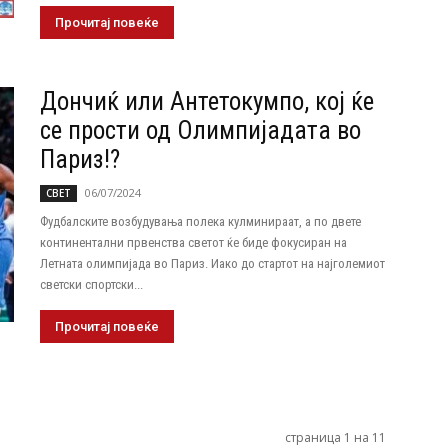
Прочитај повеќе
Дончиќ или Антетокумпо, кој ќе
се прости од Олимпијадата во
Париз!?
06/07/2024
СВЕТ
Фудбалските возбудувања полека кулминираат, а по двете
континентални првенства светот ќе биде фокусиран на
Летната олимпијада во Париз. Иако до стартот на најголемиот
светски спортски...
Прочитај повеќе
страница 1 на 11