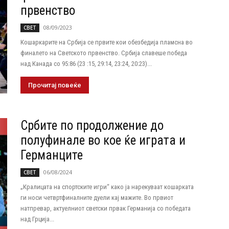
првенство
08/09/2023
СВЕТ
Кошаркарите на Србија се првите кои обезбедија пламсна во
финалето на Светското првенство. Србија славеше победа
над Канада со 95:86 (23 :15, 29:14, 23:24, 20:23)...
Прочитај повеќе
Србите по продолжение до
полуфинале во кое ќе играта и
Германците
06/08/2024
СВЕТ
„Кралицата на спортските игри“ како ја нарекуваат кошарката
ги носи четвртфиналните дуели кај мажите. Во првиот
натпревар, актуелниот светски првак Германија со победата
над Грција...