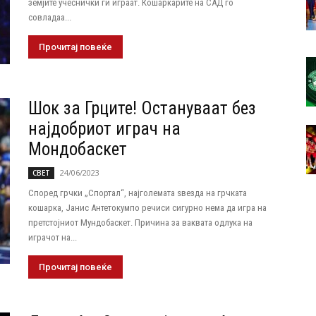
земјите учеснички ги играат. Кошаркарите на САД го
совладаа...
Прочитај повеќе
Шок за Грците! Oстануваат без
најдобриот играч на
Мондобаскет
24/06/2023
СВЕТ
Според грчки „Спортал“, најголемата ѕвезда на грчката
кошарка, Јанис Антетокумпо речиси сигурно нема да игра на
претстојниот Мундобаскет. Причина за ваквата одлука на
играчот на...
Прочитај повеќе