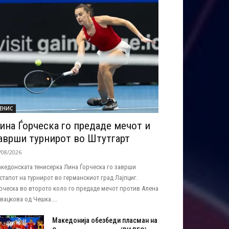
ЕНИС
ина Ѓорческа го предаде мечот и
аврши турнирот во Штутгарт
/08/2026
кедонската тенисерка Лина Ѓорческа го заврши
стапот на турнирот во германскиот град Лајпциг.
рческа во второто коло го предаде мечот против Алена
вацкова од Чешка....
Македонија обезбеди пласман на