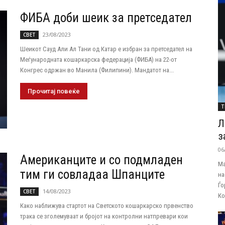
ФИБА доби шеик за претседател
23/08/2023
СВЕТ
Шеикот Сауд Али Ал Тани од Катар е избран за претседател на
Меѓународната кошаркарска федерација (ФИБА) на 22-от
Конгрес одржан во Манила (Филипини). Мандатот на...
Прочитај повеќе
Т
Л
з
06
Американците и со подмладен
Ма
тим ги совладаа Шпанците
на
Ѓо
14/08/2023
СВЕТ
Ко
Како наближува стартот на Светското кошаркарско првенство
трака се зголемуваат и бројот на контролни натпревари кои