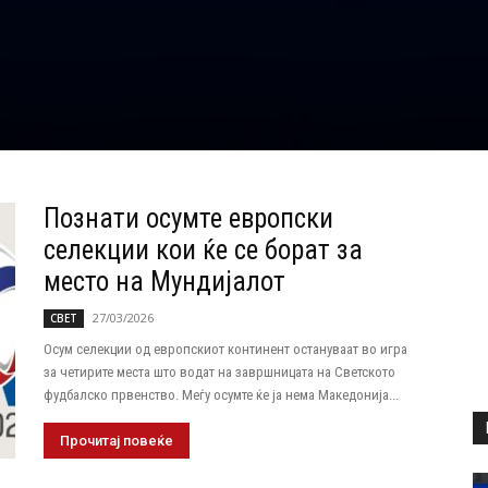
Познати осумте европски
селекции кои ќе се борат за
место на Мундијалот
27/03/2026
СВЕТ
Осум селекции од европскиот континент остануваат во игра
за четирите места што водат на завршницата на Светското
фудбалско првенство. Меѓу осумте ќе ја нема Македонија...
Прочитај повеќе