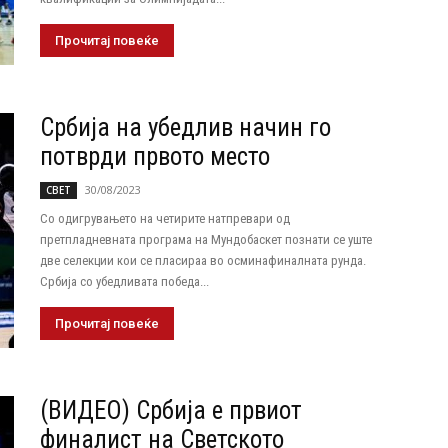
Прочитај повеќе
Србија на убедлив начин го
потврди првото место
30/08/2023
СВЕТ
Со одигрувањето на четирите натпревари од
претпладневната програма на Мундобаскет познати се уште
две селекции кои се пласираа во осминафиналната рунда.
Србија со убедливата победа...
Прочитај повеќе
(ВИДЕО) Србија е првиот
финалист на Светското