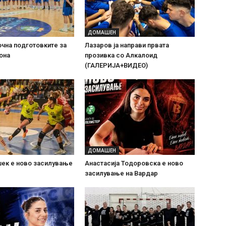
ДОМАШЕН
очна подготовките за
Лазаров ја направи првата
она
прозивка со Алкалоид
(ГАЛЕРИЈА+ВИДЕО)
ДОМАШЕН
шек е ново засилување
Анастасија Тодоровска е ново
засилување на Вардар