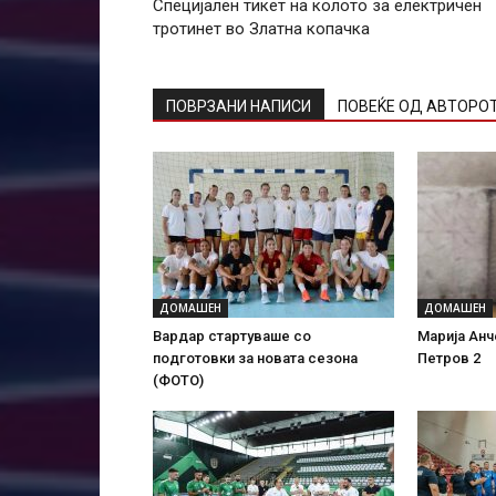
Специјален тикет на колото за електричен
тротинет во Златна копачка
ПОВРЗАНИ НАПИСИ
ПОВЕЌЕ ОД АВТОРО
ДОМАШЕН
ДОМАШЕН
Вардар стартуваше со
Марија Анч
подготовки за новата сезона
Петров 2
(ФОТО)