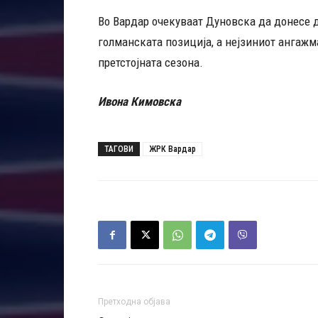
Во Вардар очекуваат Дуновска да донесе 
голманската позиција, а нејзиниот ангажм
претстојната сезона.
Ивона Кимовска
ТАГОВИ
ЖРК Вардар
Претходна објава