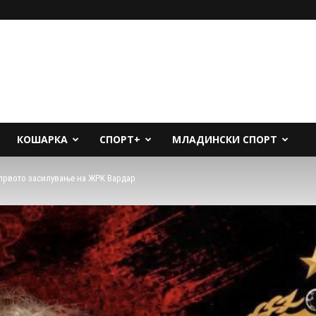
КОШАРКА
СПОРТ+
МЛАДИНСКИ СПОРТ
 првото засилување на ЖРК Вардар