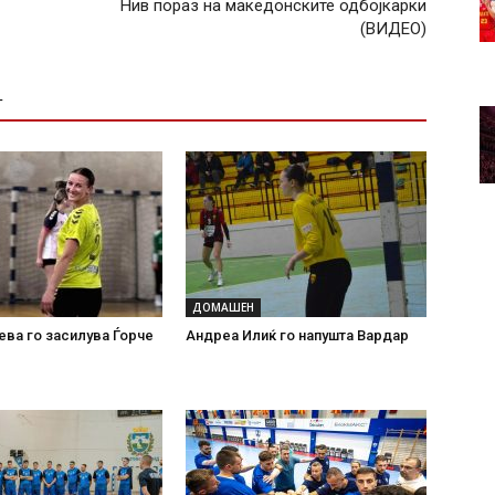
Нив пораз на македонските одбојкарки
(ВИДЕО)
Т
ДОМАШЕН
ева го засилува Ѓорче
Андреа Илиќ го напушта Вардар