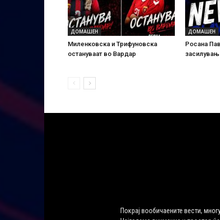
ДОМАШЕН
ДОМАШЕН
Миленковска и Трифуновска
Росана Па
остануваат во Вардар
засилувањ
Покрај вообичаените вести, многу