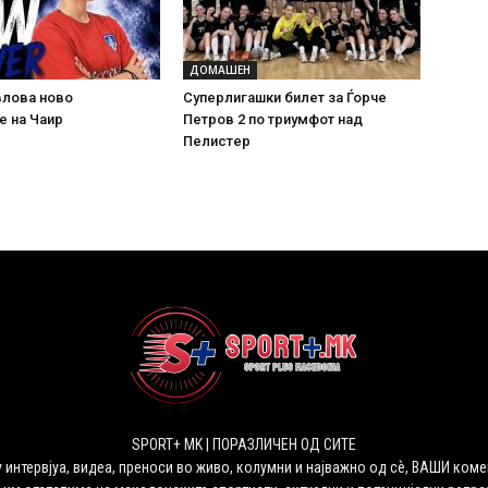
ДОМАШЕН
влова ново
Суперлигашки билет за Ѓорче
е на Чаир
Петров 2 по триумфот над
Пелистер
SPORT+ MK | ПОРАЗЛИЧЕН ОД СИТЕ
 интервјуа, видеа, преноси во живо, колумни и најважно од сѐ, ВАШИ коме