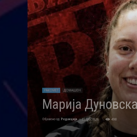
РАКОМЕТ
ДОМАШЕН
Марија Дуновска
19/06/2026
498
Објавено од
Редакција
-