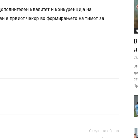
дополнителен квалитет и конкуренција на
ан е првиот чекор во формирањето на тимот за
Д
В
д
09
Вт
де
се
Пр
Следната објава