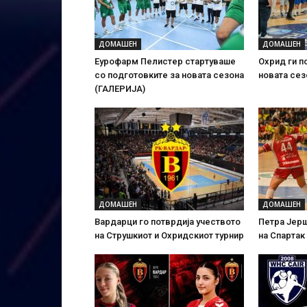
ДОМАШЕН
ДОМАШЕН
Еурофарм Пелистер стартуваше
Охрид ги п
со подготовките за новата сезона
новата сез
(ГАЛЕРИЈА)
ДОМАШЕН
ДОМАШЕН
Вардарци го потврдија учеството
Петра Јер
на Струшкиот и Охридскиот турнир
на Спартак