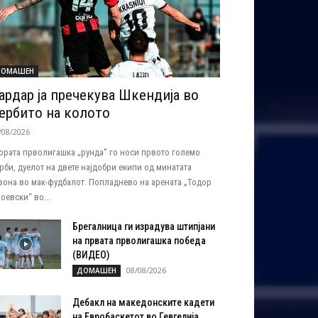
ОМАШЕН
ардар ја пречекува Шкендија во
ербито на колото
/08/2026
ората прволигашка „рунда“ го носи првото големо
рби, дуелот на двете најдобри екипи од минатата
зона во мак-фудбалот. Попладнево на арената „Тодор
оевски“ во...
Брегалница ги израдува штипјани
на првата прволигашка победа
(ВИДЕО)
08/08/2026
ДОМАШЕН
Дебакл на македонските кадети
на Евробаскетот во Гевгелија