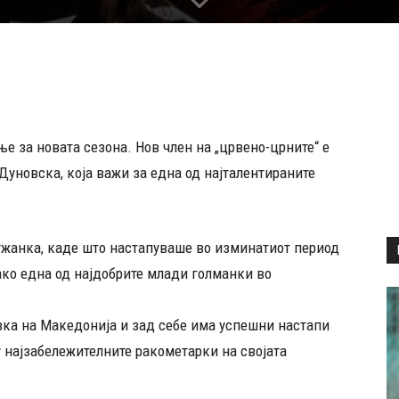
е за новата сезона. Нов член на „црвено-црните“ е
уновска, која важи за една од најталентираните
ужанка, каде што настапуваше во изминатиот период
ако една од најдобрите млади голманки во
вка на Македонија и зад себе има успешни настапи
 најзабележителните ракометарки на својата