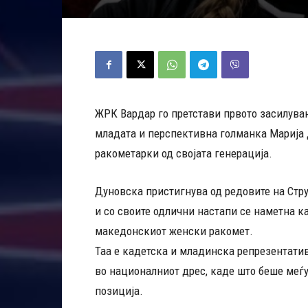
ЖРК Вардар го претстави првото засилувањ
младата и перспективна голманка Марија Д
ракометарки од својата генерација.
Дуновска пристигнува од редовите на Стр
и со своите одлични настапи се наметна к
македонскиот женски ракомет.
Таа е кадетска и младинска репрезентати
во националниот дрес, каде што беше меѓу
позиција.