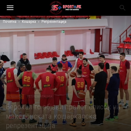
Почетна
Кошарка
Репрезентација
КОШАРКА
РЕПРЕЗЕНТАЦИЈА
Берокал го објави првиот список на
македонската кошаркарска
репрезентација