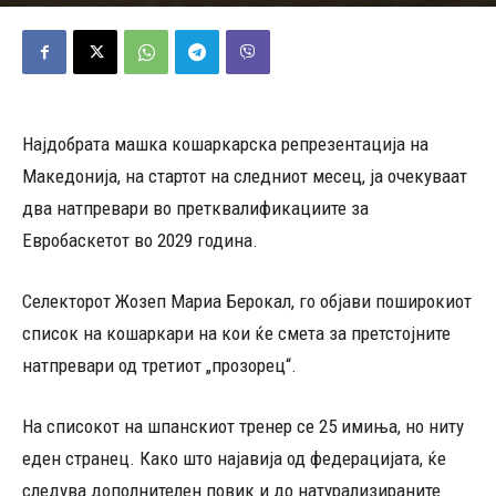
02/06/2026
867
Објавено од
Редакција
-
Најдобрата машка кошаркарска репрезентација на
Македонија, на стартот на следниот месец, ја очекуваат
два натпревари во претквалификациите за
Евробаскетот во 2029 година.
Селекторот Жозеп Мариа Берокал, го објави поширокиот
список на кошаркари на кои ќе смета за претстојните
натпревари од третиот „прозорец“.
На списокот на шпанскиот тренер се 25 имиња, но ниту
еден странец. Како што најавија од федерацијата, ќе
следува дополнителен повик и до натурализираните