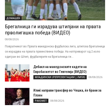
ДОМАШЕН
Брегалница ги израдува штипјани на првата
прволигашка победа (ВИДЕО)
08/08/2026
Повратникот во Првата македонска фудбалска лига, штипска Брегалница
се израдува на првата првенствена победа. На натпреварот од 2.коло
одигран во Штип, фудбалерите на Брегалница ги...
Дебакл на македонските кадети на
Евробаскетот во Гевгелија (ВИДЕО)
08/08/2026
МЛАДИНСКИ (РЕПРЕЗЕНТАЦИИ | ЛИГИ)
Илиќ направи трансфер во Чешка, ќе брани за
Плзен
08/08/2026
РАКОМЕТ