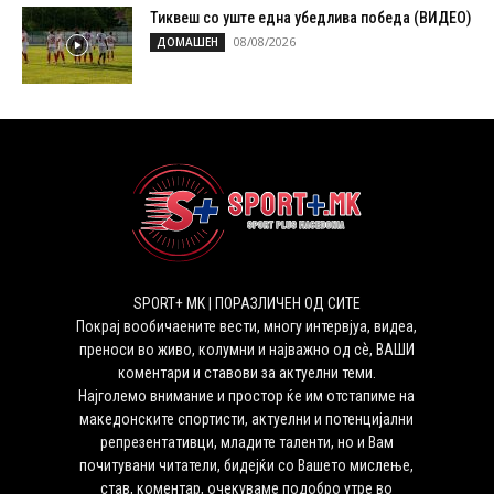
Тиквеш со уште една убедлива победа (ВИДЕО)
08/08/2026
ДОМАШЕН
SPORT+ MK | ПОРАЗЛИЧЕН ОД СИТЕ
Покрај вообичаените вести, многу интервјуа, видеа,
преноси во живо, колумни и најважно од сѐ, ВАШИ
коментари и ставови за актуелни теми.
Најголемо внимание и простор ќе им отстапиме на
македонските спортисти, актуелни и потенцијални
репрезентативци, младите таленти, но и Вам
почитувани читатели, бидејќи со Вашето мислење,
став, коментар, очекуваме подобро утре во