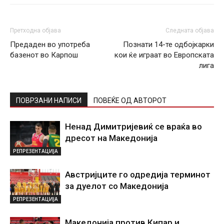
Претходна објава
Следната објава
Предаден во употреба
Познати 14-те одбојкарки
базенот во Карпош
кои ќе играат во Европската
лига
ПОВРЗАНИ НАПИСИ
ПОВЕЌЕ ОД АВТОРОТ
Ненад Димитријевиќ се враќа во
дресот на Македонија
РЕПРЕЗЕНТАЦИЈА
Австријците го одредија терминот
за дуелот со Македонија
РЕПРЕЗЕНТАЦИЈА
Македонија против Кипар и