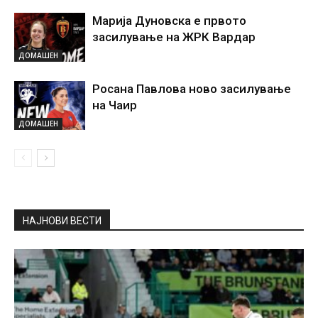
Марија Дуновска е првото
засилување на ЖРК Вардар
ДОМАШЕН
Росана Павлова ново засилување
на Чаир
ДОМАШЕН
НАЈНОВИ ВЕСТИ