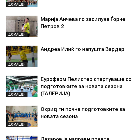
ДОМАШЕН
Марија Анчева го засилува Ѓорче
Петров 2
ДОМАШЕН
Андреа Илиќ го напушта Вардар
ДОМАШЕН
Еурофарм Пелистер стартуваше со
подготовките за новата сезона
(ГАЛЕРИЈА)
ДОМАШЕН
Охрид ги почна подготовките за
новата сезона
ДОМАШЕН
Лазаров ја направи првата