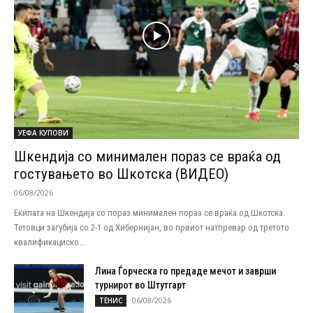
УЕФА КУПОВИ
Шкендија со минимален пораз се враќа од
гостувањето во Шкотска (ВИДЕО)
06/08/2026
Екипата на Шкендија со пораз минимален пораз се враќа од Шкотска.
Тетовци загубија со 2-1 од Хибернијан, во првиот натпревар од третото
квалификациско...
Лина Ѓорческа го предаде мечот и заврши
турнирот во Штутгарт
06/08/2026
ТЕНИС