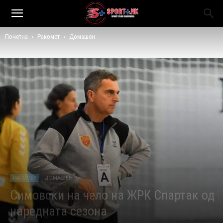
Почетна
Ракомет
Домашен
РАКОМЕТ
ДОМАШЕН
Симовски на чело на ЖРК Спартак од
наредната сезона