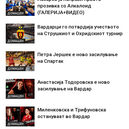
прозивка со Алкалоид
(ГАЛЕРИЈА+ВИДЕО)
ДОМАШЕН
Вардарци го потврдија учеството
на Струшкиот и Охридскиот турнир
ДОМАШЕН
Петра Јершек е ново засилување
на Спартак
ДОМАШЕН
Анастасија Тодоровска е ново
засилување на Вардар
ДОМАШЕН
Миленковска и Трифуновска
остануваат во Вардар
ДОМАШЕН