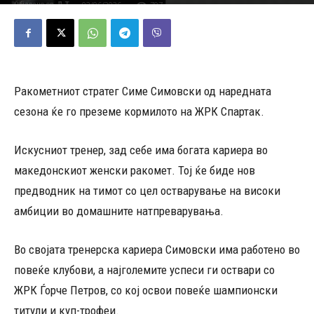
02/06/2026
707
Објавено од
Д.Т.
-
Ракометниот стратег Симе Симовски од наредната
сезона ќе го преземе кормилото на ЖРК Спартак.
Искусниот тренер, зад себе има богата кариера во
македонскиот женски ракомет. Тој ќе биде нов
предводник на тимот со цел остварување на високи
амбиции во домашните натпреварувања.
Во својата тренерска кариера Симовски има работено во
повеќе клубови, а најголемите успеси ги оствари со
ЖРК Ѓорче Петров, со кој освои повеќе шампионски
титули и куп-трофеи.