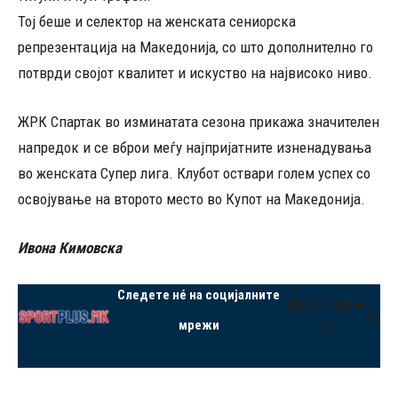
Тој беше и селектор на женската сениорска
репрезентација на Македонија, со што дополнително го
потврди својот квалитет и искуство на највисоко ниво.
ЖРК Спартак во изминатата сезона прикажа значителен
напредок и се вброи меѓу најпријатните изненадувања
во женската Супер лига. Клубот оствари голем успех со
освојување на второто место во Купот на Македонија.
Ивона Кимовска
Следете нé на социјалните
Facebook
Instagram
X
YouTube
VK
Thre
мрежи
Mail