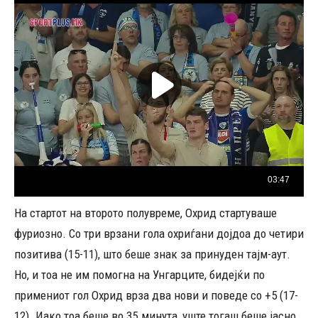
На стартот на второто полувреме, Охрид стартуваше
фуриозно. Со три врзани гола охриѓани дојдоа до четири
позитива (15-11), што беше знак за принуден тајм-аут.
Но, и тоа не им помогна на Унгарците, бидејќи по
примениот гол Охрид врза два нови и поведе со +5 (17-
12). Иако тоа беше во 35.минута, уште тогаш беше јасно