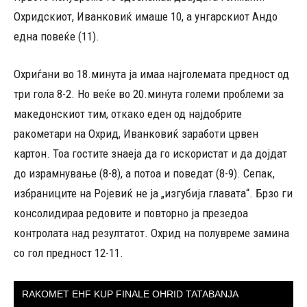
Охридскиот, Иванковиќ имаше 10, а унгарскиот Андо
една повеќе (11).
Охриѓани во 18.минута ја имаа најголемата предност од
три гола 8-2. Но веќе во 20.минута големи проблеми за
македонскиот тим, откако еден од најдобрите
ракометари на Охрид, Иванковиќ заработи црвен
картон. Тоа гостите знаеја да го искористат и да дојдат
до израмнување (8-8), а потоа и поведат (8-9). Сепак,
избраниците на Ројевиќ не ја „изгубија главата“. Брзо ги
консолидираа редовите и повторно ја презедоа
контролата над резултатот. Охрид на полувреме замина
со гол предност 12-11.