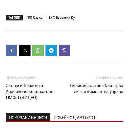
ТАГОВИ
ГРК Охрид
ЕХФ Европски Куп
Претходна објава
Следната објава
Скопје и Шкендија
Пелистер остана без Прва
Арачиново ќе играат во
лига и комплетна управа
ПМФЛ (ВИДЕО)
ПОВРЗАНИ НАПИСИ
ПОВЕЌЕ ОД АВТОРОТ