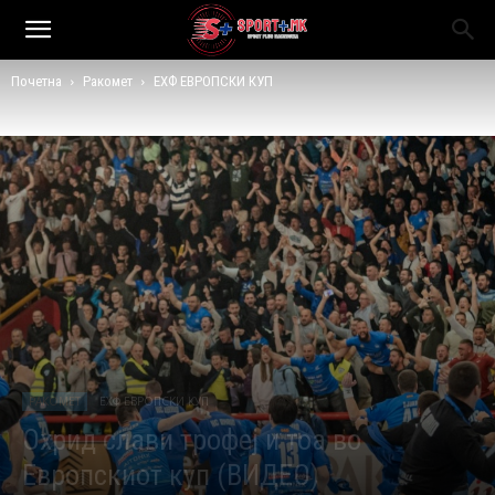
Почетна
Ракомет
ЕХФ ЕВРОПСКИ КУП
РАКОМЕТ
ЕХФ ЕВРОПСКИ КУП
Охрид слави трофеј и тоа во
Европскиот куп (ВИДЕО)