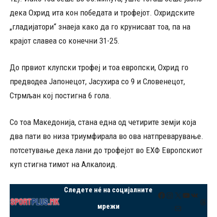
дека Охрид ита кон победата и трофејот. Охридските
„гладијатори“ знаеја како да го крунисаат тоа, па на
крајот славеа со конечни 31-25.
До првиот клупски трофеј и тоа европски, Охрид го
предводеа Јапонецот, Јасухира со 9 и Словенецот,
Стрмљан кој постигна 6 гола.
Со тоа Македонија, стана една од четирите земји која
два пати во низа триумфирала во ова натпреварување.
потсетување дека лани до трофејот во ЕХФ Европскиот
куп стигна тимот на Алкалоид.
Следете нé на социјалните
Facebook
Instagram
X
YouTube
VK
Thre
мрежи
Mail