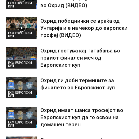
ЕХФ ЕВРОПСКИ
во Охрид (ВИДЕО)
КУП
Охрид победнички се враќа од
Унгарија и е на чекор до европски
ЕХФ ЕВРОПСКИ
трофеј (ВИДЕО)
КУП
Охрид гостува кај Татабања во
првиот финален меч од
ЕХФ ЕВРОПСКИ
Европскиот куп
КУП
Охрид ги доби термините за
финалето во Европскиот куп
ЕХФ ЕВРОПСКИ
КУП
Охрид имаат шанса трофејот во
Европскиот куп да го освои на
ЕХФ ЕВРОПСКИ
домашен терен
КУП