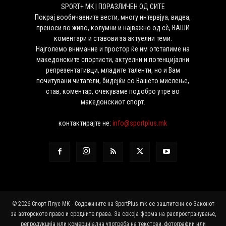
SPORT+ MK | ПОРАЗЛИЧЕН ОД СИТЕ
Покрај вообичаените вести, многу интервјуа, видеа,
преноси во живо, колумни и најважно од сѐ, ВАШИ
коментари и ставови за актуелни теми.
Најголемо внимание и простор ќе им отстапиме на
македонските спортисти, актуелни и потенцијални
репрезентативци, младите таленти, но и Вам
почитувани читатели, бидејќи со Вашето мислење,
став, коментар, очекуваме подобро утре во
македонскиот спорт.
контактирајте не:
info@sportplus.mk
© 2026 Спорт Плус МК - Содржините на SportPlus.mk се заштитени со Законот
за авторското право и сродните права. За секоја форма на распространување,
репродукција или комерцијална употреба на текстови, фотографии или