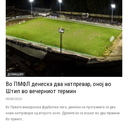
ДОМАШЕН
Во ПМФЛ денеска два натпревар, оној во
Штип во вечерниот термин
08/08/2026
Во Првата македонска фудбалска лига, денеска на програмата се два
нови натпревари од второто коло. Дуелите ќе се играат во два термини.
Во првиот...