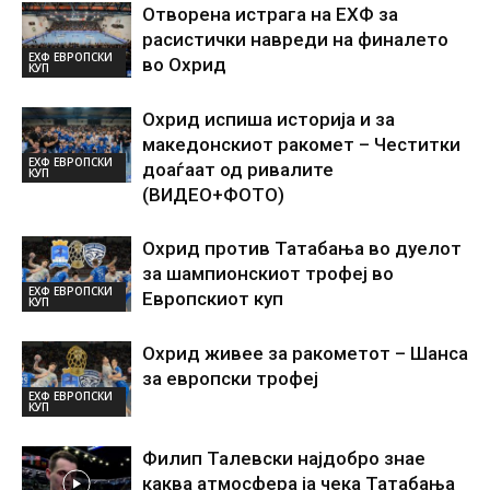
Отворена истрага на ЕХФ за
расистички навреди на финалето
ЕХФ ЕВРОПСКИ
во Охрид
КУП
Охрид испиша историја и за
македонскиот ракомет – Честитки
ЕХФ ЕВРОПСКИ
доаѓаат од ривалите
КУП
(ВИДЕО+ФОТО)
Охрид против Татабања во дуелот
за шампионскиот трофеј во
ЕХФ ЕВРОПСКИ
Европскиот куп
КУП
Охрид живее за ракометот – Шанса
за европски трофеј
ЕХФ ЕВРОПСКИ
КУП
Филип Талевски најдобро знае
каква атмосфера ја чека Татабања