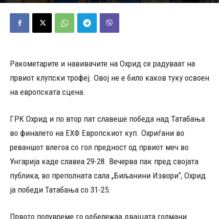
31/05/2026
1274
Објавено од
Д.Т.
-
Ракометарите и навивачите на Охрид се радуваат на
првиот клупски трофеј. Овој не е било каков туку освоен
на европската сцена.
ГРК Охрид и по втор пат славеше победа над Татабања
во финалето на ЕХФ Европскиот куп. Охриѓани во
реваншот влегоа со гол предност од првиот меч во
Унгарија каде славеа 29-28. Вечерва пак пред својата
публика, во преполната сала „Биљанини Извори“, Охрид
ја победи Татабања со 31-25.
Првото полувреме го одбележаа двајцата голмани.