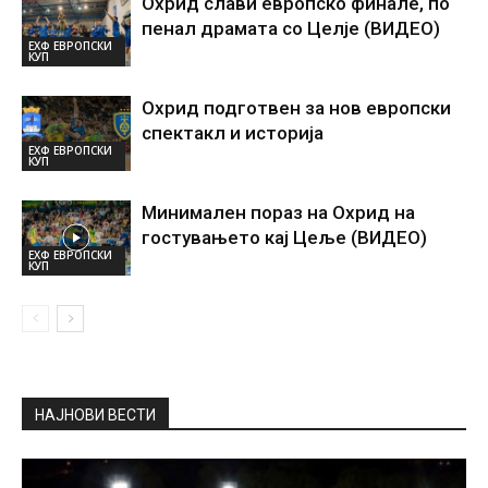
Охрид слави европско финале, по
пенал драмата со Целје (ВИДЕО)
ЕХФ ЕВРОПСКИ
КУП
Охрид подготвен за нов европски
спектакл и историја
ЕХФ ЕВРОПСКИ
КУП
Минимален пораз на Охрид на
гостувањето кај Цеље (ВИДЕО)
ЕХФ ЕВРОПСКИ
КУП
НАЈНОВИ ВЕСТИ