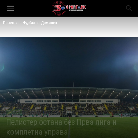
Почетна
Фудбал
Домашен
ФУДБАЛ
ДОМАШЕН
Пелистер остана без Прва лига и
комплетна управа