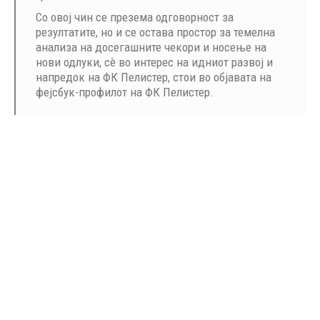
Со овој чин се презема одговорност за
резултатите, но и се остава простор за темелна
анализа на досегашните чекори и носење на
нови одлуки, сè во интерес на идниот развој и
напредок на ФК Пелистер, стои во објавата на
фејсбук-профилот на ФК Пелистер.