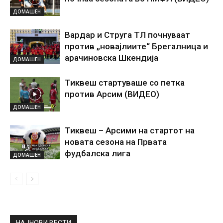
ДОМАШЕН
Вардар и Струга ТЛ почнуваат
против „новајлиите“ Брегалница и
арачиновска Шкендија
ДОМАШЕН
Тиквеш стартуваше со петка
против Арсим (ВИДЕО)
ДОМАШЕН
Тиквеш – Арсими на стартот на
новата сезона на Првата
фудбалска лига
ДОМАШЕН