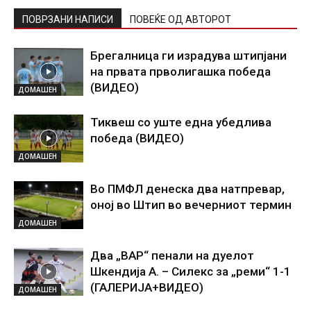
ПОВРЗАНИ НАПИСИ
ПОВЕЌЕ ОД АВТОРОТ
Брегалница ги израдува штипјани
на првата прволигашка победа
(ВИДЕО)
ДОМАШЕН
Тиквеш со уште една убедлива
победа (ВИДЕО)
ДОМАШЕН
Во ПМФЛ денеска два натпревар,
оној во Штип во вечерниот термин
ДОМАШЕН
Два „ВАР“ пенали на дуелот
Шкендија А. – Силекс за „реми“ 1-1
(ГАЛЕРИЈА+ВИДЕО)
ДОМАШЕН