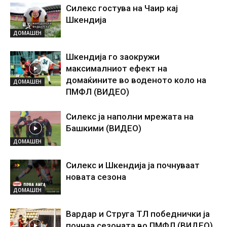
Силекс гостува на Чаир кај
Шкендија
ДОМАШЕН
Шкендија го заокружи
максималниот ефект на
домаќините во воденото коло на
ДОМАШЕН
ПМФЛ (ВИДЕО)
Силекс ја наполни мрежата на
Башкими (ВИДЕО)
ДОМАШЕН
Силекс и Шкендија ја почнуваат
новата сезона
ДОМАШЕН
Вардар и Струга ТЛ победнички ја
почнаа сезоната во ПМФЛ (ВИДЕО)