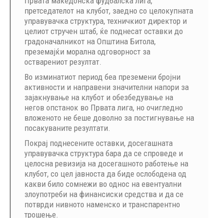
Првата македонска фудбалска лига,
претседателот на клубот, заедно со целокупната
управувачка структура, техничкиот директор и
целиот стручен штаб, ќе поднесат оставки до
градоначалникот на Општина Битола,
преземајќи морална одговорност за
остварениот резултат.
Во изминатиот период беа преземени бројни
активности и направени значителни напори за
зајакнување на клубот и обезбедување на
негов опстанок во Првата лига, но очигледно
вложеното не беше доволно за постигнување на
посакуваните резултати.
Покрај поднесените оставки, досегашната
управувачка структура бара да се спроведе и
целосна ревизија на досегашното работење на
клубот, со цел јавноста да биде ослободена од
какви било сомнежи во однос на евентуални
злоупотреби на финансиски средства и да се
потврди нивното наменско и транспарентно
трошење.