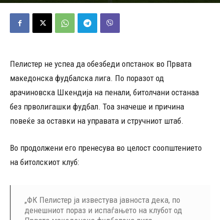
01/06/2026
364
Објавено од
Д.Т.
-
Пелистер не успеа да обезбеди опстанок во Првата
македонска фудбалска лига. По поразот од
арачиновска Шкендија на пенали, битолчани останаа
без прволигашки фудбал. Тоа значеше и причина
повеќе за оставки на управата и стручниот штаб.
Во продолжени его пренесува во целост соопштението
на битолскиот клуб:
„ФК Пелистер ја известува јавноста дека, по
денешниот пораз и испаѓањето на клубот од