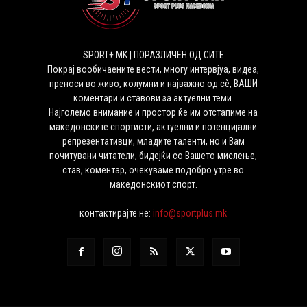
SPORT+ MK | ПОРАЗЛИЧЕН ОД СИТЕ
Покрај вообичаените вести, многу интервјуа, видеа,
преноси во живо, колумни и најважно од сѐ, ВАШИ
коментари и ставови за актуелни теми.
Најголемо внимание и простор ќе им отстапиме на
македонските спортисти, актуелни и потенцијални
репрезентативци, младите таленти, но и Вам
почитувани читатели, бидејќи со Вашето мислење,
став, коментар, очекуваме подобро утре во
македонскиот спорт.
контактирајте не:
info@sportplus.mk