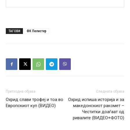
ТАГОВИ
ФК Пелистер
Претходна објава
Следната објава
Охрид слави трофеј и тоа во
Охрид испиша историја и за
Европскиот куп (ВИДЕО)
македонскиот ракомет –
Честитки доаѓаат од
ривалите (ВИДЕО+ФОТО)