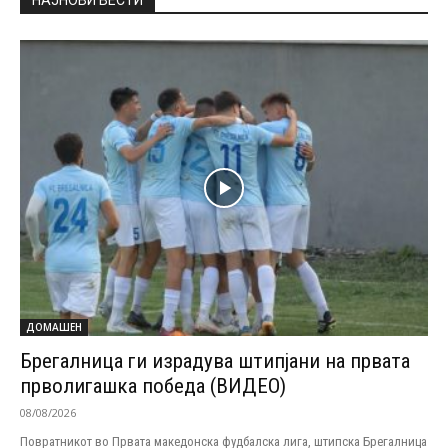
НАЈНОВИ ВЕСТИ
ДОМАШЕН
Брегалница ги израдува штипјани на првата
прволигашка победа (ВИДЕО)
08/08/2026
Повратникот во Првата македонска фудбалска лига, штипска Брегалница