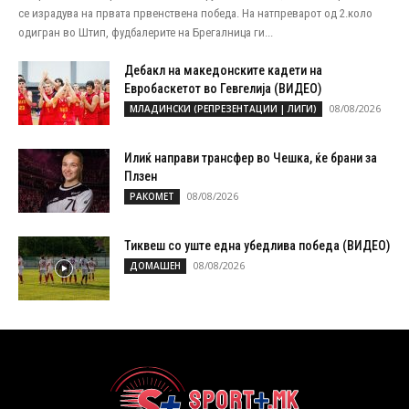
се израдува на првата првенствена победа. На натпреварот од 2.коло
одигран во Штип, фудбалерите на Брегалница ги...
Дебакл на македонските кадети на
Евробаскетот во Гевгелија (ВИДЕО)
08/08/2026
МЛАДИНСКИ (РЕПРЕЗЕНТАЦИИ | ЛИГИ)
Илиќ направи трансфер во Чешка, ќе брани за
Плзен
08/08/2026
РАКОМЕТ
Тиквеш со уште една убедлива победа (ВИДЕО)
08/08/2026
ДОМАШЕН