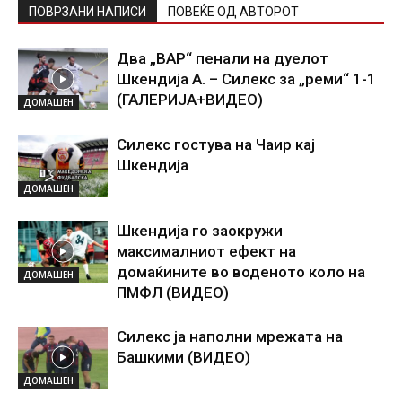
ПОВРЗАНИ НАПИСИ
ПОВЕЌЕ ОД АВТОРОТ
Два „ВАР“ пенали на дуелот
Шкендија А. – Силекс за „реми“ 1-1
(ГАЛЕРИЈА+ВИДЕО)
ДОМАШЕН
Силекс гостува на Чаир кај
Шкендија
ДОМАШЕН
Шкендија го заокружи
максималниот ефект на
домаќините во воденото коло на
ДОМАШЕН
ПМФЛ (ВИДЕО)
Силекс ја наполни мрежата на
Башкими (ВИДЕО)
ДОМАШЕН