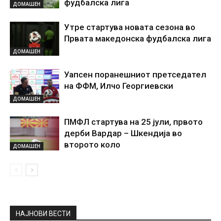
фудбалска лига
ДОМАШЕН
Утре стартува новата сезона во
Првата македонска фудбалска лига
ДОМАШЕН
Уапсен поранешниот претседател
на ФФМ, Илчо Георгиевски
ДОМАШЕН
ПМФЛ стартува на 25 јули, првото
дерби Вардар – Шкендија во
второто коло
ДОМАШЕН
НАЈНОВИ ВЕСТИ