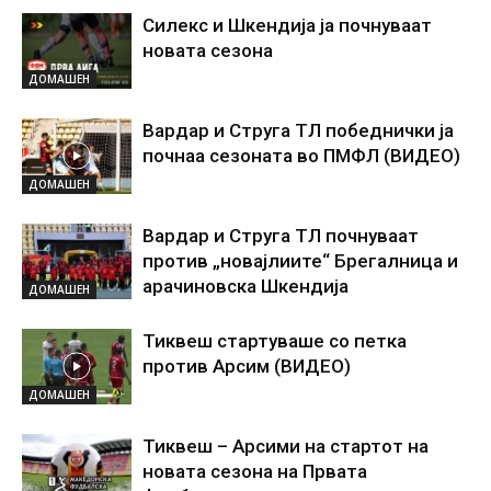
Силекс и Шкендија ја почнуваат
новата сезона
ДОМАШЕН
Вардар и Струга ТЛ победнички ја
почнаа сезоната во ПМФЛ (ВИДЕО)
ДОМАШЕН
Вардар и Струга ТЛ почнуваат
против „новајлиите“ Брегалница и
арачиновска Шкендија
ДОМАШЕН
Тиквеш стартуваше со петка
против Арсим (ВИДЕО)
ДОМАШЕН
Тиквеш – Арсими на стартот на
новата сезона на Првата