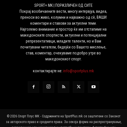
SPORT+ MK | ПОРАЗЛИЧЕН ОД СИТЕ
Покрај вообичаените вести, многу интервјуа, видеа,
преноси во живо, колумни и најважно од сѐ, ВАШИ
коментари и ставови за актуелни теми.
Најголемо внимание и простор ќе им отстапиме на
македонските спортисти, актуелни и потенцијални
репрезентативци, младите таленти, но и Вам
почитувани читатели, бидејќи со Вашето мислење,
став, коментар, очекуваме подобро утре во
македонскиот спорт.
контактирајте не:
info@sportplus.mk
© 2026 Спорт Плус МК - Содржините на SportPlus.mk се заштитени со Законот
за авторското право и сродните права. За секоја форма на распространување,