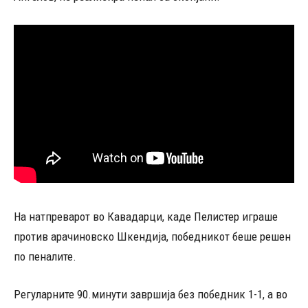
На натпреварот во Кавадарци, каде Пелистер играше
против арачиновско Шкендија, победникот беше решен
по пеналите.
Регуларните 90.минути завршија без победник 1-1, а во