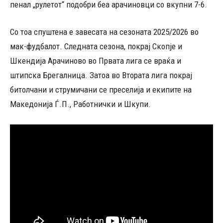
пенал „рулетот“ подобри беа арачиновци со вкупни 7-6.
Со тоа спуштена е завесата на сезоната 2025/2026 во
мак-фудбалот. Следната сезона, покрај Скопје и
Шкендија Арачиново во Првата лига се враќа и
штипска Брегалница. Затоа во Втората лига покрај
битолчани и струмичани се преселија и екипите на
Македонија Ѓ.П., Работнички и Шкупи.