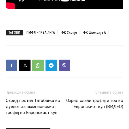
ТАГОВИ
ПМФЛ - ПРВА ЛИГА
ФК Скопје
ФК Шкендија А
Претходна објава
Следната објава
Охрид против Татабања во
Охрид слави трофеј и тоа во
дуелот за шампионскиот
Европскиот куп (ВИДЕО)
трофеј во Европскиот куп