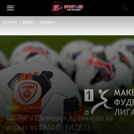
Почетна
Фудбал
Домашен
ФУДБАЛ
ДОМАШЕН
Скопје и Шкендија Арачиново ќе
играат во ПМФЛ (ВИДЕО)