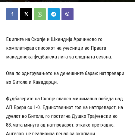
31/05/2026
704
Објавено од
Д.Т.
-
Екипите на Скопје и Шкендија Арачиново го
комплетираа списокот на учесници во Првата
македонска фудбалска лига за следната сезона.
Ова по одигрувањето на денешните бараж натпревари
во Битола и Кавадарци.
Фудбалерите на Скопје славеа минимална победа над
АП Брера со 1-0. Единствениот гол на натпреварот, на
дуелот во Битола, го постигна Душко Трајчевски во
88.мата минута од натпреварот, откако претходно,
Ангелов, не реализира пенал са скопјани.