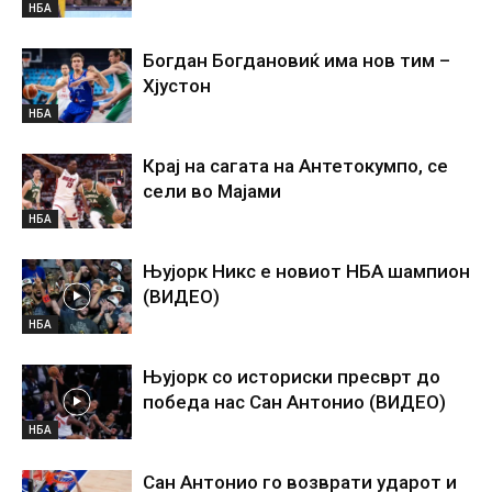
НБА
Богдан Богдановиќ има нов тим –
Хјустон
НБА
Крај на сагата на Антетокумпо, се
сели во Мајами
НБА
Њујорк Никс е новиот НБА шампион
(ВИДЕО)
НБА
Њујорк со историски пресврт до
победа нас Сан Антонио (ВИДЕО)
НБА
Сан Антонио го возврати ударот и