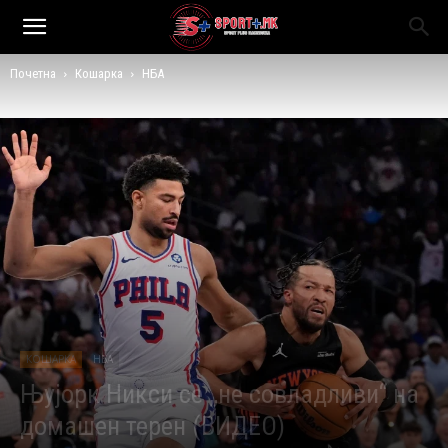
Почетна
Кошарка
НБА
КОШАРКА
НБА
Њујорк Никси се „не совладливи“ на
домашен терен (ВИДЕО)