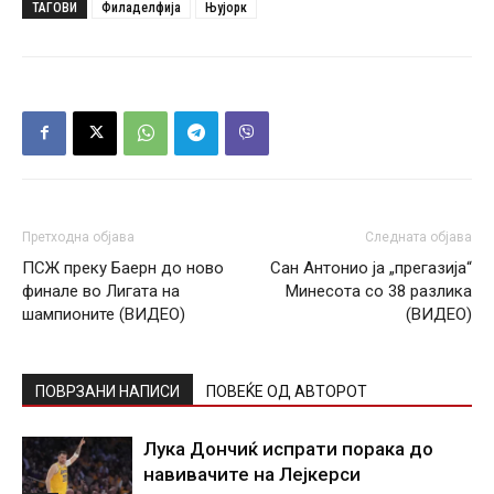
ТАГОВИ
Филаделфија
Њујорк
Претходна објава
Следната објава
ПСЖ преку Баерн до ново
Сан Антонио ја „прегазија“
финале во Лигата на
Минесота со 38 разлика
шампионите (ВИДЕО)
(ВИДЕО)
ПОВРЗАНИ НАПИСИ
ПОВЕЌЕ ОД АВТОРОТ
Лука Дончиќ испрати порака до
навивачите на Лејкерси