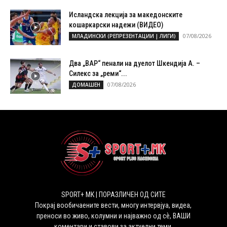
Исландска лекција за македонските
кошаркарски надежи (ВИДЕО)
07/08/2026
МЛАДИНСКИ (РЕПРЕЗЕНТАЦИИ | ЛИГИ)
Два „ВАР“ пенали на дуелот Шкендија А. –
Силекс за „реми“...
07/08/2026
ДОМАШЕН
SPORT+ MK | ПОРАЗЛИЧЕН ОД СИТЕ
Покрај вообичаените вести, многу интервјуа, видеа,
преноси во живо, колумни и најважно од сѐ, ВАШИ
коментари и ставови за актуелни теми.