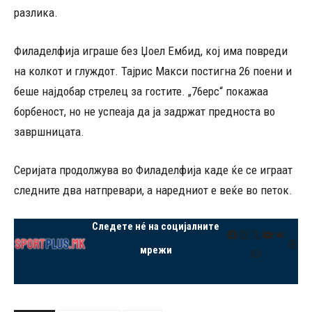
разлика.
Филаделфија играше без Џоел Ембид, кој има повреди
на колкот и глуждот. Тајрис Макси постигна 26 поени и
беше најдобар стрелец за гостите. „76ерс“ покажаа
борбеност, но не успеаја да ја задржат предноста во
завршницата.
Серијата продолжува во Филаделфија каде ќе се играат
следните два натпревари, а наредниот е веќе во петок.
Следете нé на социјалните
Facebook
Instagram
X
YouTube
VK
Thre
мрежи
Mail