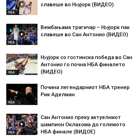
славеше во Њујорк (ВИДЕО)
НБА
Вембањама трагичар – Њујорк пак
славеше во Сан Антонио (ВИДЕО)
НБА
Њујорк со гостинска победа во Сан
Антонио го почна НБА финалето
(ВИДЕО)
НБА
Почина легендарниот НБА тренер
Рик Аделман
НБА
Сан Антонио преку актуелниот
шампион Оклахома до големото
НБА финале (ВИДОЕ)
НБА