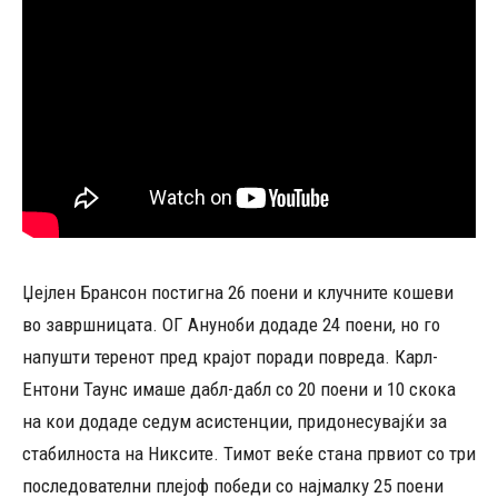
Џејлен Брансон постигна 26 поени и клучните кошеви
во завршницата. ОГ Ануноби додаде 24 поени, но го
напушти теренот пред крајот поради повреда. Карл-
Ентони Таунс имаше дабл-дабл со 20 поени и 10 скока
на кои додаде седум асистенции, придонесувајќи за
стабилноста на Никсите. Тимот веќе стана првиот со три
последователни плејоф победи со најмалку 25 поени