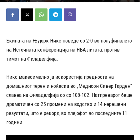
07/05/2026
450
Објавено од
Марио Петровски
-
Екипата на Њујорк Никс поведе со 2-0 во полуфиналето
на Источната конференција на НБА лигата, против
тимот на Филаделфија.
Никс макесимално ја искористија предноста на
домашниот терен и ноќеска во „Медисон Сквер Гарден“
славеа на Филаделфија со со 108-102. Натпреварот беше
драматичен со 25 промени на водство и 14 нерешени
резултати, што е рекорд во плејофот во последните 11
години.