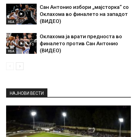
Сан Антонио избори „мајсторка“ со
Оклахома во финалето на западот
(ВИДЕО)
НБА
Оклахома ја врати предноста во
финалето против Сан Антонио
(ВИДЕО)
НБА
НАЈНОВИ ВЕСТИ