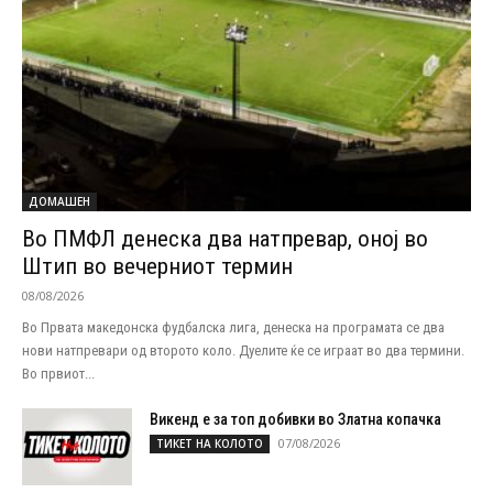
ДОМАШЕН
Во ПМФЛ денеска два натпревар, оној во
Штип во вечерниот термин
08/08/2026
Во Првата македонска фудбалска лига, денеска на програмата се два
нови натпревари од второто коло. Дуелите ќе се играат во два термини.
Во првиот...
Викенд е за топ добивки во Златна копачка
07/08/2026
ТИКЕТ НА КОЛОТО