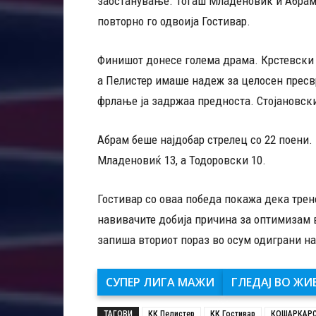
заостанување. Тогаш Младеновиќ и Абрам 
повторно го одвоија Гостивар.
Финишот донесе голема драма. Крстевски 
а Пелистер имаше надеж за целосен пресвр
фрлање ја задржаа предноста. Стојановски
Абрам беше најдобар стрелец со 22 поени. 
Младеновиќ 13, а Тодоровски 10.
Гостивар со оваа победа покажа дека трен
навивачите добија причина за оптимизам в
запиша вториот пораз во осум одиграни н
СУПЕР ЛИГА МАЖИ
ГЛЕДАЈ ВО ЖИ
ТАГОВИ
КК Пелистер
КК Гостивар
КОШАРКАРС