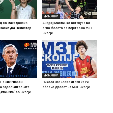
ДОМАШНА
ц со македонско
Андреј Маслинко останува во
 засилува Пелистер
сино-белото семејство на МЗТ
Скопје
ДОМАШНА
 Пешиќ главен
Никола Василевски пак ќе ги
на задолжителната
облече дресот на МЗТ Скопје
„клиника“ во Скопје