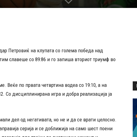
ндар Петровиќ на клупата со голема победа над
тим славеше со 89:86 и го запиша вториот триумф во
. Веќе по првата четвртина водеа со 19:10, а на
2. Со дисциплинирана игра и добра реализација ја
мали дел од негативата, но не и да се врати целосно.
аправија серија и се доближија на само шест поени