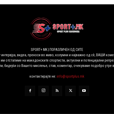
SPORT+ MK | ПОРАЗЛИЧЕН ОД СИТЕ
 интервјуа, видеа, преноси во живо, колумни и најважно од сѐ, ВАШИ коме
 им отстапиме на македонските спортисти, актуелни и потенцијални репрез
ли, бидејќи со Вашето мислење, став, коментар, очекуваме подобро утре 
контактирајте не:
info@sportplus.mk