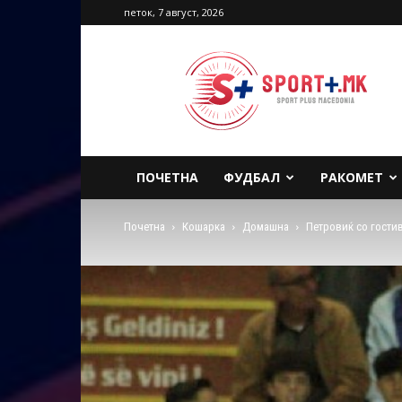
петок, 7 август, 2026
Sport
Plus
Macedonia
ПОЧЕТНА
ФУДБАЛ
РАКОМЕТ
Почетна
Кошарка
Домашна
Петровиќ со гостив