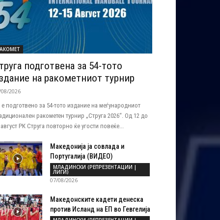
АКОМЕТ
труга подготвена за 54-тото
здание на ракометниот турнир
/08/2026
 е подготвено за 54-тото издание на меѓународниот
адиционален ракометен турнир „Струга 2026“. Од 12 до
 август РК Струга повторно ќе угости повеќе...
Македонија ја совлада и
Португалија (ВИДЕО)
МЛАДИНСКИ (РЕПРЕЗЕНТАЦИИ |
ЛИГИ)
07/08/2026
Македонските кадети денеска
против Исланд на ЕП во Гевгелија