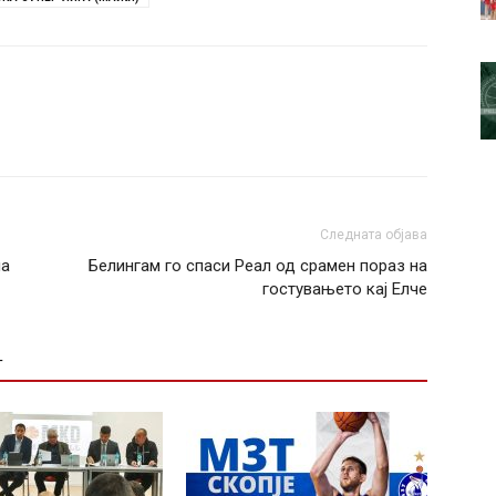
Следната објава
на
Белингам го спаси Реал од срамен пораз на
гостувањето кај Елче
Т