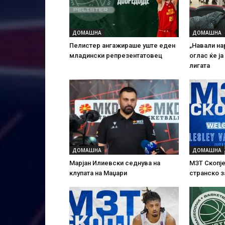
ДОМАШНА
ДОМАШНА
Пелистер ангажираше уште еден
„Навали на
младински репрезентатовец
оглас ќе ј
лигата
ДОМАШНА
ДОМАШНА
Марјан Илиевски седнува на
МЗТ Скопје
клупата на Маџари
странско 