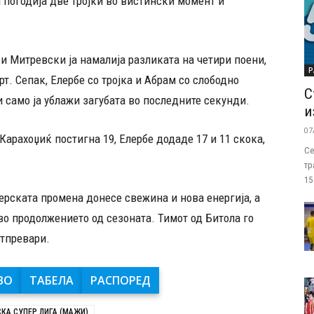
погодија две тројки во вистински момент и
и Митревски ја намалија разликата на четири поени,
Р
т. Сепак, Елербе со тројка и Абрам со слободно
С
 само ја ублажи загубата во последните секунди.
и
07
Карахоџиќ постигна 19, Елербе додаде 17 и 11 скока,
Се
тр
15
ерската промена донесе свежина и нова енергија, а
о продолжението од сезоната. Тимот од Битола го
атпревари.
ВО
ТАБЕЛА
РАСПОРЕД
КА СУПЕР ЛИГА (МАЖИ)