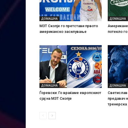
ДОМАШНА
ДОМАШНА
МЗТ Скопје го претстави првото
Американе
американско засилување
потекло го
ДОМАШНА
ДОМАШНА
Ѓоревски: Го враќаме европскиот
Светислав
сјај на МЗТ Скопје
предавач 
тренерска 