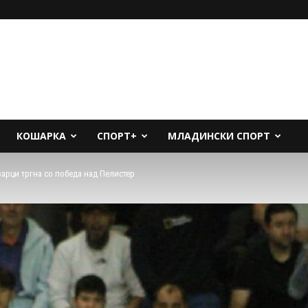
КОШАРКА
СПОРТ+
МЛАДИНСКИ СПОРТ
арци тргна со победа над Пелистер