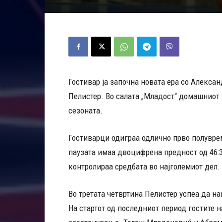
Гостивар ја започна новата ера со Алекса
Пелистер. Во салата „Младост“ домашниот 
сезоната.
Гостиварци одиграа одлично прво полувреме
паузата имаа двоцифрена предност од 46:3
контролираа средбата во најголемиот дел.
Во третата четвртина Пелистер успеа да на
На стартот од последниот период гостите н