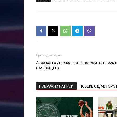
Претходна објава
Арсенал го „торпедира“ Тотенхем, хет-трик 
Езе (ВИДЕО)
ПОВРЗАНИ НАПИСИ
ПОВЕЌЕ ОД АВТОРО