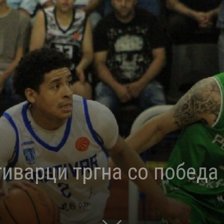
тиварци тргна со победа