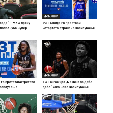
ДОМАШНА
роде“ – МКФ преку
МЗТ Скопје го престави
а пополнува Супер
четвртото странско засилување
ДОМАШНА
 го претстави третото
ТФТ ангажира „машина за дабл-
засилување
дабл“ како ново засилување