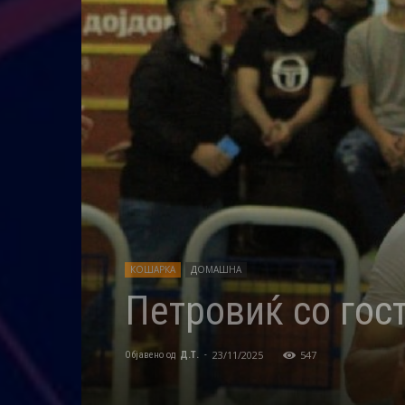
КОШАРКА
ДОМАШНА
Петровиќ со гос
23/11/2025
547
Објавено од
Д.Т.
-