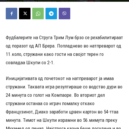
30/10/2025
509
Објавено од
Томислав Атанасовски
-
Фудбалерите на Струга Трим Лум брзо се рехабилитираат
од поразот од АП Брера. Попладнево во натпреварот од
11.коло, стружани како гости на својот терен го
совладаа Шкупи со 2-1.
Иницијативата од почетокот на натпреварот ја имаа
стружани. Таквата игра резултираше со водство дури во
24 минута со голот на Компаоре. Во вториот дел
стружани останаа со играч помалку откако
Французинот, Диако заработи црвен картон во 54-ттаа
минута. Тимот на Шкупи израмни во 56.мимута преку
Мухамед од пенал. Најстрога казна беше досудена и во