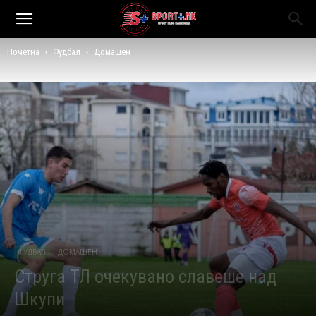
Почетна
Фудбал
Домашен
ФУДБАЛ
ДОМАШЕН
Струга ТЛ очекувано славеше над
Шкупи