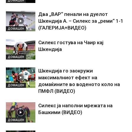
ДОМАШЕН
Два „ВАР“ пенали на дуелот
Шкендија А. – Силекс за „реми“ 1-1
(ГАЛЕРИЈА+ВИДЕО)
ДОМАШЕН
Силекс гостува на Чаир кај
Шкендија
ДОМАШЕН
Шкендија го заокружи
максималниот ефект на
домаќините во воденото коло на
ДОМАШЕН
ПМФЛ (ВИДЕО)
Силекс ја наполни мрежата на
Башкими (ВИДЕО)
ДОМАШЕН