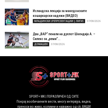
Исландска лекција за македонските
кошаркарски надежи (ВИДЕО)
07/08/2026
МЛАДИНСКИ (РЕПРЕЗЕНТАЦИИ | ЛИГИ)
Два „ВАР“ пенали на дуелот Шкендија А. –
Силекс за „реми“...
07/08/2026
ДОМАШЕН
SPORT+ MK | ПОРАЗЛИЧЕН ОД СИТЕ
Покрај вообичаените вести, многу интервјуа, видеа,
преноси во живо, колумни и најважно од сѐ, ВАШИ