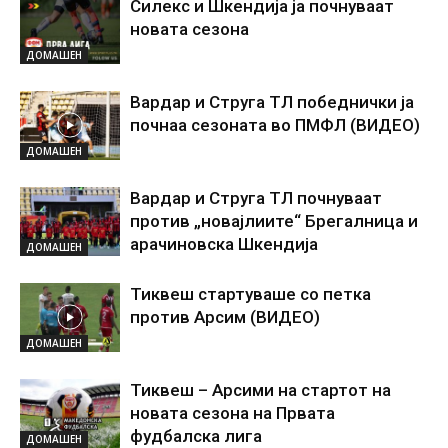
Силекс и Шкендија ја почнуваат
новата сезона
ДОМАШЕН
Вардар и Струга ТЛ победнички ја
почнаа сезоната во ПМФЛ (ВИДЕО)
ДОМАШЕН
Вардар и Струга ТЛ почнуваат
против „новајлиите“ Брегалница и
арачиновска Шкендија
ДОМАШЕН
Тиквеш стартуваше со петка
против Арсим (ВИДЕО)
ДОМАШЕН
Тиквеш – Арсими на стартот на
новата сезона на Првата
фудбалска лига
ДОМАШЕН