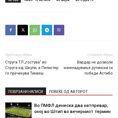
ТАГОВИ
ПМФЛ - ПРВА ЛИГА
ФК Шкупи
ФК Струга ТЛ
Претходна објава
Следната објава
Струга ТЛ „гостува“ во
Вардар не дозволи
Струга кај Шкупи, а Пелистер
изненадување рутински ги
го пречекува Тиквеш
победи Астибо
ПОВРЗАНИ НАПИСИ
ПОВЕЌЕ ОД АВТОРОТ
Во ПМФЛ денеска два натпревар,
оној во Штип во вечерниот термин