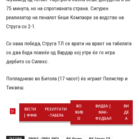
75.минута, но на спротивната страна. Сигурен
реализатор на пеналот беше Компаоре за водство на
Струга со 2-1.
Со оваа победа, Струга ТЛ се врати на врвот на табелата
со два бода повеќе од Вардар кој утре ќе го игра
дербито со Силекс.
Попладнево во Битола (17 часот) ќе играат Пелистер и
Тиквеш.
ВО
ВИДЕА |
ВИ
ВЕСТИ
РЕЗУЛТАТИ
ЖИВ
МАК-
ДЕ
| ФФМ
-ТАБЕЛА
О
ФУДБАЛ
А