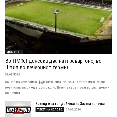
ДОМАШЕН
Во ПМФЛ денеска два натпревар, оној во
Штип во вечерниот термин
08/08/2026
Во Првата македонска фудбалска лига, денеска на програмата се два
нови натпревари од второто коло. Дуелите ќе се играат во два термини.
Во првиот...
Викенд е за топ добивки во Златна копачка
07/08/2026
ТИКЕТ НА КОЛОТО