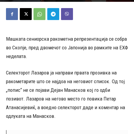
27/10/2025
1154
Објавено од
Д.Т.
-
Машката сениорска ракометна репрезентација се собра
во Скопје, пред двомечот со Јапонија во рамките на ЕХФ
неделата.
Селекторот Лазаров ја направи првата прозивка на
ракометарите што се најдоа на неговиот список. Од тој
„попис“ не се појави Дејан Манасков кој го одби
позивот. Лазаров на негово место го повика Петар
Атанасијевиќ, а воедно селекторот даде и коментар на
одлуката на Манасков.