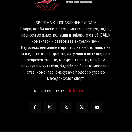
SPORT+ MK | ПОРАЗЛИЧЕН ОД СИТЕ
Покрај вообичаените вести, многу интервјуа, видеа,
преноси во живо, колумни и најважно од сѐ, ВАШИ
коментари и ставови за актуелни теми.
Најголемо внимание и простор ќе им отстапиме на
македонските спортисти, актуелни и потенцијални
репрезентативци, младите таленти, но и Вам
почитувани читатели, бидејќи со Вашето мислење,
став, коментар, очекуваме подобро утре во
македонскиот спорт.
контактирајте не:
info@sportplus.mk