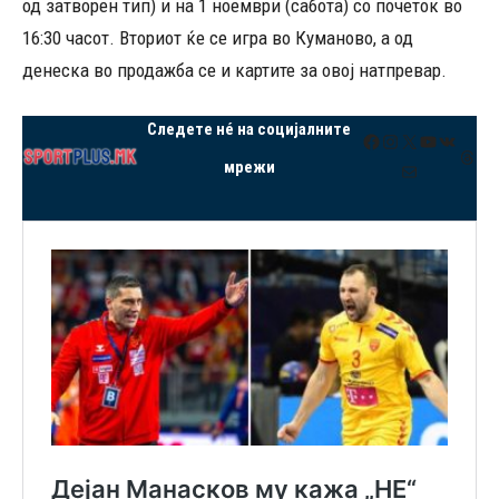
од затворен тип) и на 1 ноември (сабота) со почеток во
16:30 часот. Вториот ќе се игра во Куманово, а од
денеска во продажба се и картите за овој натпревар.
Следете нé на социјалните
Facebook
Instagram
X
YouTube
VK
Thre
мрежи
Mail