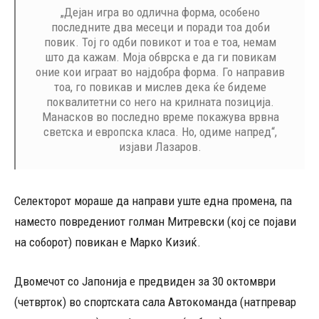
„Дејан игра во одлична форма, особено
последните два месеци и поради тоа доби
повик. Тој го одби повикот и тоа е тоа, немам
што да кажам. Моја обврска е да ги повикам
оние кои играат во најдобра форма. Го направив
тоа, го повикав и мислев дека ќе бидеме
поквалитетни со него на крилната позиција.
Манасков во последно време покажува врвна
светска и европска класа. Но, одиме напред“,
изјави Лазаров.
Селекторот мораше да направи уште една промена, па
наместо повредениот голман Митревски (кој се појави
на соборот) повикан е Марко Кизиќ.
Двомечот со Јапонија е предвиден за 30 октомври
(четврток) во спортската сала Автокоманда (натпревар