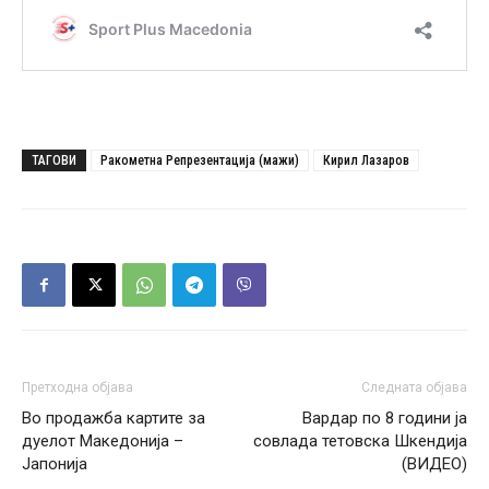
ТАГОВИ
Ракометна Репрезентација (мажи)
Кирил Лазаров
Претходна објава
Следната објава
Во продажба картите за
Вардар по 8 години ја
дуелот Македонија –
совлада тетовска Шкендија
Јапонија
(ВИДЕО)