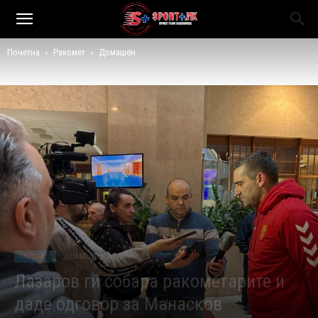
Почетна
Ракомет
Домашен
РАКОМЕТ
ДОМАШЕН
Лазаров ги собара ракометарите и
даде одговор за Манасков