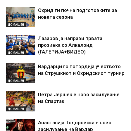
Охрид ги почна подготовките за
новата сезона
ДОМАШЕН
Лазаров ја направи првата
прозивка со Алкалоид
(ГАЛЕРИЈА+ВИДЕО)
ДОМАШЕН
Вардарци го потврдија учеството
на Струшкиот и Охридскиот турнир
ДОМАШЕН
Петра Јершек е ново засилување
на Спартак
ДОМАШЕН
Анастасија Тодоровска е ново
засилување на Вардар