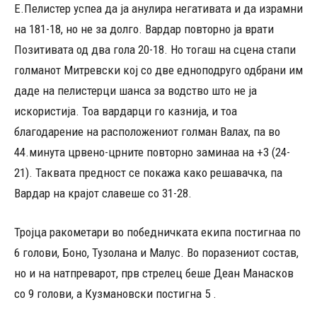
Е.Пелистер успеа да ја анулира негативата и да израмни
на 181-18, но не за долго. Вардар повторно ја врати
Позитивата од два гола 20-18. Но тогаш на сцена стапи
голманот Митревски кој со две едноподруго одбрани им
даде на пелистерци шанса за водство што не ја
искористија. Тоа вардарци го казнија, и тоа
благодарение на расположениот голман Валах, па во
44.минута црвено-црните повторно заминаа на +3 (24-
21). Таквата предност се покажа како решавачка, па
Вардар на крајот славеше со 31-28.
Тројца ракометари во победничката екипа постигнаа по
6 голови, Боно, Тузолана и Малус. Во поразениот состав,
но и на натпреварот, прв стрелец беше Деан Манасков
со 9 голови, а Кузмановски постигна 5 .