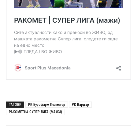
ТАГОВИ
РК Еурофарм Пелистер
РК Вардар
РАКОМЕТНА СУПЕР ЛИГА (МАЖИ)