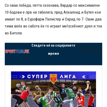
Со оваа победа, петта сезонава, Вардар со максимални
10 бодови е прв на табелата, пред Алкалоид и Бутел кои
имаат по 8, а Еурофарм Пелистер и Охрид по 7. Овие два
тима веќе во сабота ќе го играат меѓусебниот дуел и тоа
во Битола.
Следете нé на социјалните
Facebook
Instagram
X
YouTube
VK
Thre
мрежи
Mail