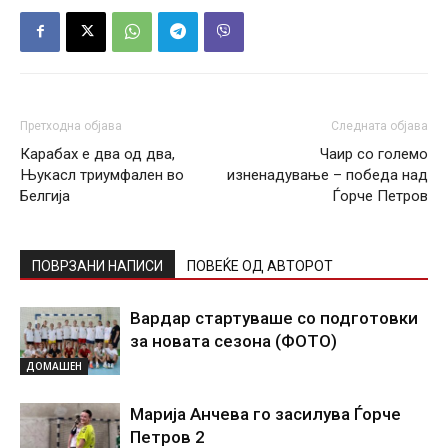
Претходна објава
Следната објава
Карабах е два од два,
Чаир со големо
Њукасл триумфален во
изненадување – победа над
Белгија
Ѓорче Петров
ПОВРЗАНИ НАПИСИ
ПОВЕЌЕ ОД АВТОРОТ
Вардар стартуваше со подготовки
за новата сезона (ФОТО)
ДОМАШЕН
Марија Анчева го засилува Ѓорче
Петров 2