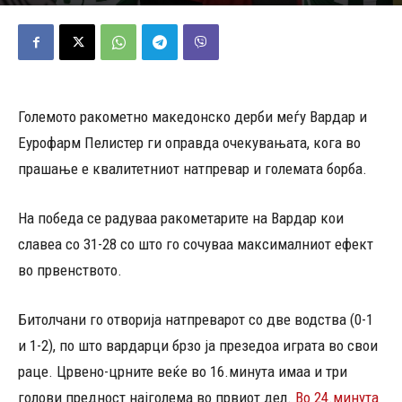
01/10/2025
756
Објавено од
Д.Т.
-
Големото ракометно македонско дерби меѓу Вардар и
Еурофарм Пелистер ги оправда очекувањата, кога во
прашање е квалитетниот натпревар и големата борба.
На победа се радуваа ракометарите на Вардар кои
славеа со 31-28 со што го сочуваа максималниот ефект
во првенството.
Битолчани го отворија натпреварот со две водства (0-1
и 1-2), по што вардарци брзо ја презедоа играта во свои
раце. Црвено-црните веќе во 16.минута имаа и три
голови предност најголема во првиот дел.
Во 24.минута