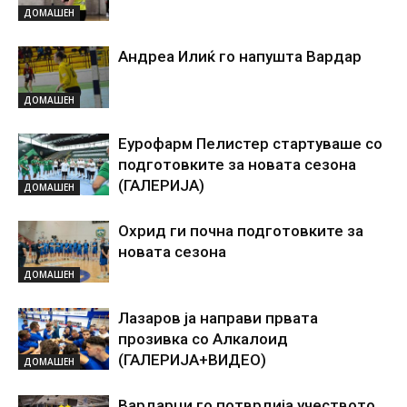
ДОМАШЕН
Андреа Илиќ го напушта Вардар
ДОМАШЕН
Еурофарм Пелистер стартуваше со
подготовките за новата сезона
(ГАЛЕРИЈА)
ДОМАШЕН
Охрид ги почна подготовките за
новата сезона
ДОМАШЕН
Лазаров ја направи првата
прозивка со Алкалоид
(ГАЛЕРИЈА+ВИДЕО)
ДОМАШЕН
Вардарци го потврдија учеството