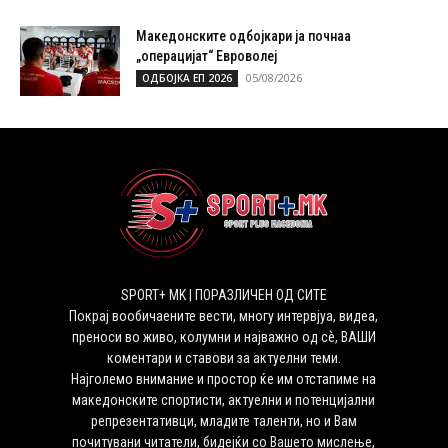
Македонските одбојкари ја почнаа
„операцијат“ Евроволеј
05/08/2026
ОДБОЈКА ЕП 2026
SPORT+ MK | ПОРАЗЛИЧЕН ОД СИТЕ
Покрај вообичаените вести, многу интервјуа, видеа,
преноси во живо, колумни и најважно од сѐ, ВАШИ
коментари и ставови за актуелни теми.
Најголемо внимание и простор ќе им отстапиме на
македонските спортисти, актуелни и потенцијални
репрезентативци, младите таленти, но и Вам
почитувани читатели, бидејќи со Вашето мислење,