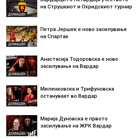
на Струшкиот и Охридскиот турнир
ДОМАШЕН
Петра Јершек е ново засилување
на Спартак
ДОМАШЕН
Анастасија Тодоровска е ново
засилување на Вардар
ДОМАШЕН
Миленковска и Трифуновска
остануваат во Вардар
ДОМАШЕН
Марија Дуновска е првото
засилување на ЖРК Вардар
ДОМАШЕН