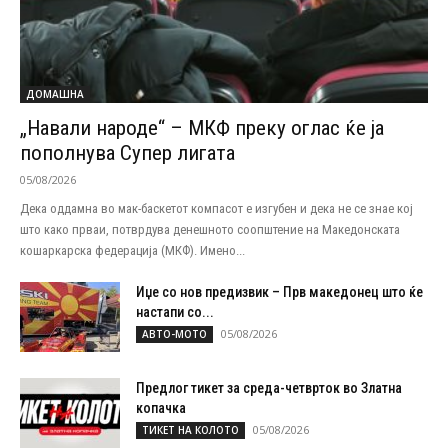
ДОМАШНА
„Навали народе“ – МКФ преку оглас ќе ја
пополнува Супер лигата
05/08/2026
Дека оддамна во мак-баскетот компасот е изгубен и дека не се знае кој
што како прваи, потврдува денешното соопштение на Македонската
кошаркарска федерација (МКФ). Имено...
Иџе со нов предизвик – Прв македонец што ќе
настапи со...
05/08/2026
АВТО-МОТО
Предлог тикет за среда-четврток во Златна
копачка
05/08/2026
ТИКЕТ НА КОЛОТО