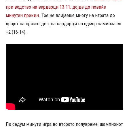
при водство на вардарци 13-11, дојде до повеќе
минутен прекин
. Тое не влијаеше многу на играта до
крајот на првиот дел, па вардарци на одмор заминаа со
+2 (16-14).
По седум минути игра во второто полувреме, шампионот