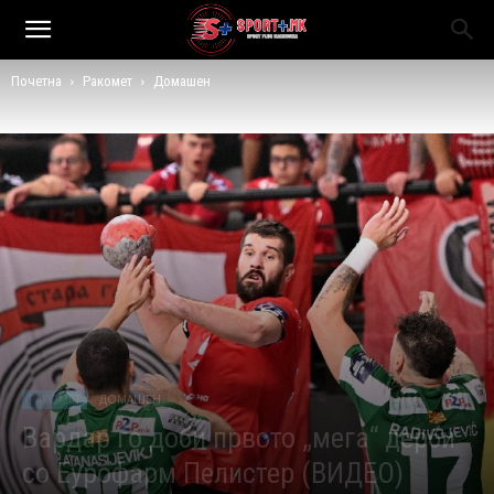
Почетна
Ракомет
Домашен
РАКОМЕТ
ДОМАШЕН
Вардар го доби првото „мега“ дерби
со Еурофарм Пелистер (ВИДЕО)