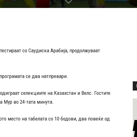
естираат со Саудиска Арабија, продолжуваат
а програмата се два натпревари.
одиграат селекциите на Казахстан и Велс. Гостите
а Мур во 24-тата минута.
то место на табелата со 10 бодови, два повеќе од