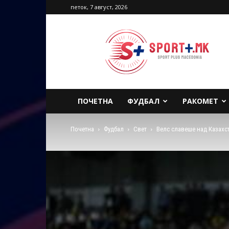
петок, 7 август, 2026
Sport
Plus
Macedonia
ПОЧЕТНА
ФУДБАЛ
РАКОМЕТ
Почетна
Фудбал
Свет
Велс славеше над Казахст