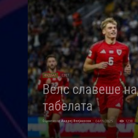
ФУДБАЛ
СВЕТ
Велс славеше на
табелата
04/09/2025
1238
Објавено од
Андреј Велјаноски
-