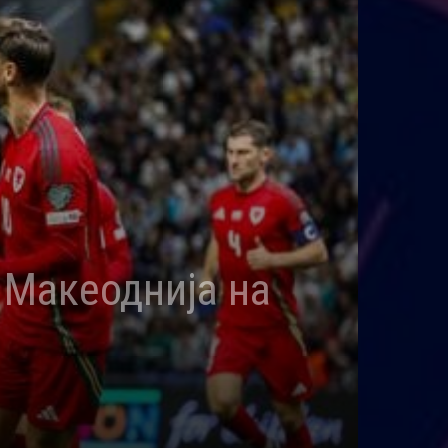
 Макеоднија на