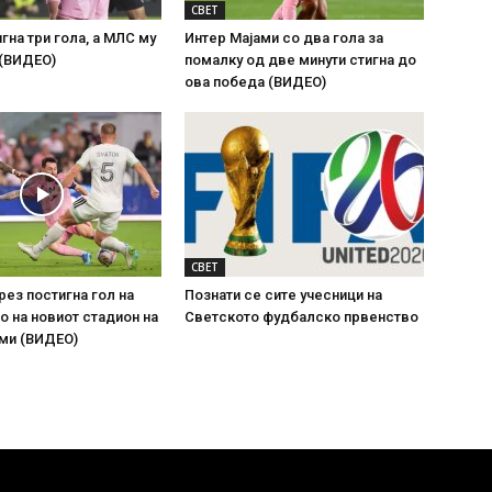
СВЕТ
гна три гола, а МЛС му
Интер Мајами со два гола за
 (ВИДЕО)
помалку од две минути стигна до
ова победа (ВИДЕО)
СВЕТ
рез постигна гол на
Познати се сите учесници на
 на новиот стадион на
Светското фудбалско првенство
ми (ВИДЕО)