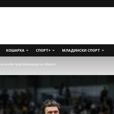
КОШАРКА
СПОРТ+
МЛАДИНСКИ СПОРТ
ан и изби пред Макеоднија на табелата