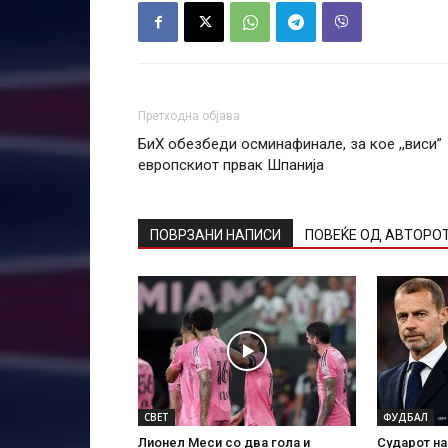
Претходна објава
БиХ обезбеди осминафинале, за кое ,,виси”
европскиот првак Шпанија
ПОВРЗАНИ НАПИСИ
ПОВЕЌЕ ОД АВТОРО
СВЕТ
ФУДБАЛ
Лионел Меси со два гола и
Сударот н