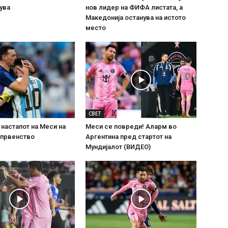
ува
нов лидер на ФИФА листата, а
Македонија останува на истото
место
СВЕТ
настапот на Меси на
Меси се повреди! Аларм во
 првенство
Аргентина пред стартот на
Мундијалот (ВИДЕО)