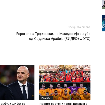
Следната објава
Еврогол на Трајковски, но Македонија загуби
од Саудиска Арабија (ВИДЕО+ФОТО)
Т
ФУДБАЛ
а УЕФА и ФИФА се
Новиот светски првак Шпанија е