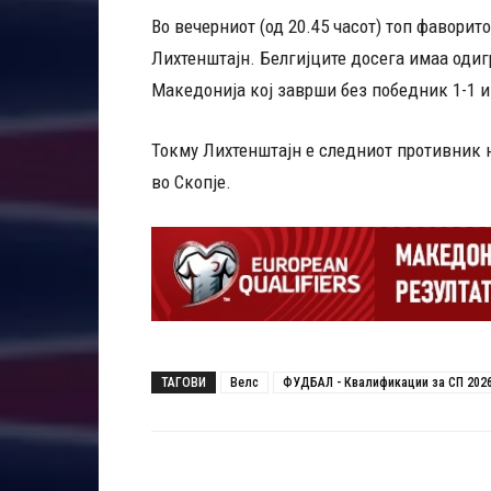
Во вечерниот (од 20.45 часот) топ фаворито
Лихтенштајн. Белгијците досега имаа одигр
Македонија кој заврши без победник 1-1 и 
Токму Лихтенштајн е следниот противник 
во Скопје.
ТАГОВИ
Велс
ФУДБАЛ - Квалификации за СП 202