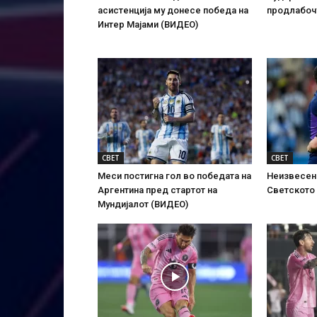
асистенција му донесе победа на
продлабоч
Интер Мајами (ВИДЕО)
СВЕТ
СВЕТ
Меси постигна гол во победата на
Неизвесен 
Аргентина пред стартот на
Светското
Мундијалот (ВИДЕО)