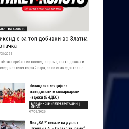
ИКЕТ НА КОЛОТО
икенд е за топ добивки во Златна
опачка
/08/2026
 нѐ сака среќата во последно време, тоа го докажа и
следниот тикет кој за 2 пара, со по само еден гол не
..
Исландска лекција за
македонските кошаркарски
надежи (ВИДЕО)
МЛАДИНСКИ (РЕПРЕЗЕНТАЦИИ |
ЛИГИ)
07/08/2026
Два „ВАР“ пенали на дуелот
Шкендија А. – Силекс за „реми“...