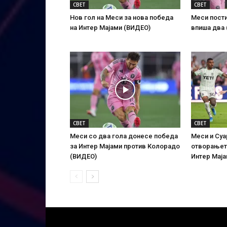
СВЕТ
СВЕТ
Нов гол на Меси за нова победа
Меси пости
на Интер Мајами (ВИДЕО)
впиша два
СВЕТ
СВЕТ
Меси со два гола донесе победа
Меси и Суа
за Интер Мајами против Колорадо
отворањето
(ВИДЕО)
Интер Маја