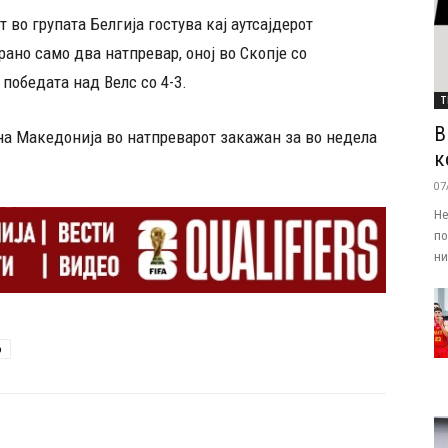
т во групата Белгија гостува кај аутсајдерот
ано само два натпревар, оној во Скопје со
победата над Велс со 4-3.
Т
В
на Македонија во натпреварот закажан за во недела
к
07
Не
по
ни.
6