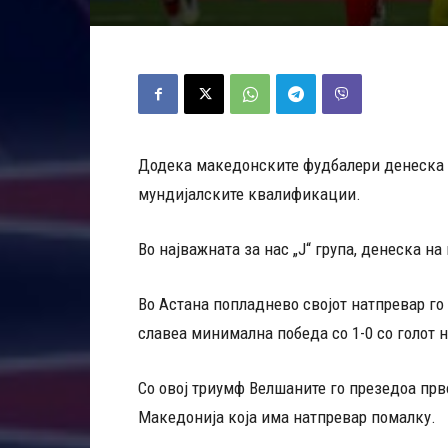
Додека македонските фудбалери денеска т
мундијалските квалификации.
Во најважната за нас „Ј“ група, денеска н
Во Астана попладнево својот натпревар го 
славеа минимална победа со 1-0 со голот н
Со овој триумф Велшаните го презедоа прво
Македонија која има натпревар помалку.