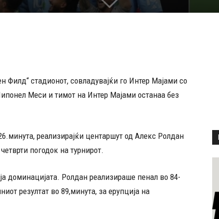
н Филд“ стадионот, совладувајќи го Интер Мајами со
 Липонел Меси и тимот на Интер Мајами останаа без
 26.минута, реализирајќи центаршут од Алекс Ролдан
 четврти погодок на турнирот.
ија доминацијата. Ролдан реализираше пенал во 84-
ниот резултат во 89,минута, за ерупција на