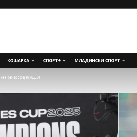
КОШАРКА
СПОРТ+
МЛАДИНСКИ СПОРТ
анаа без трофеј (ВИДЕО)