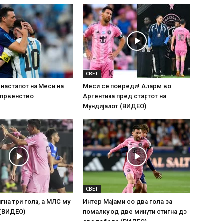
СВЕТ
настапот на Меси на
Меси се повреди! Аларм во
 првенство
Аргентина пред стартот на
Мундијалот (ВИДЕО)
СВЕТ
гна три гола, а МЛС му
Интер Мајами со два гола за
 (ВИДЕО)
помалку од две минути стигна до