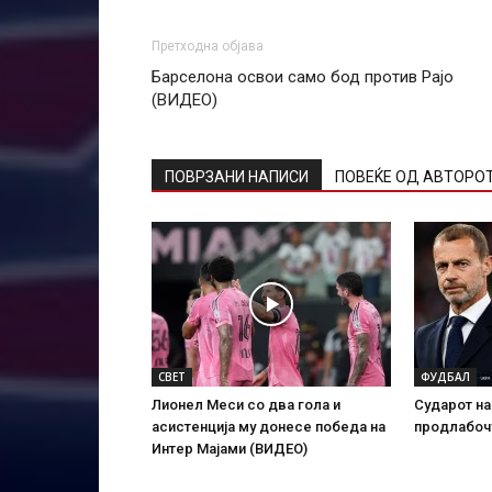
Претходна објава
Барселона освои само бод против Рајо
(ВИДЕО)
ПОВРЗАНИ НАПИСИ
ПОВЕЌЕ ОД АВТОРО
СВЕТ
ФУДБАЛ
Лионел Меси со два гола и
Сударот н
асистенција му донесе победа на
продлабоч
Интер Мајами (ВИДЕО)