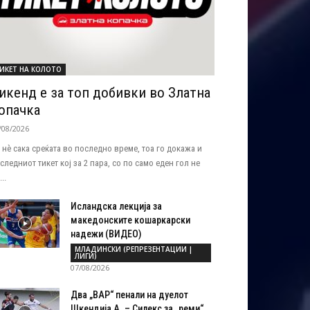
ИКЕТ НА КОЛОТО
икенд е за топ добивки во Златна
опачка
/08/2026
 нѐ сака среќата во последно време, тоа го докажа и
следниот тикет кој за 2 пара, со по само еден гол не
..
Исландска лекција за
македонските кошаркарски
надежи (ВИДЕО)
МЛАДИНСКИ (РЕПРЕЗЕНТАЦИИ |
ЛИГИ)
07/08/2026
Два „ВАР“ пенали на дуелот
Шкендија А. – Силекс за „реми“...