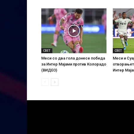
СВЕТ
СВЕТ
Меси со два гола донесе победа
Меси и Суа
за Интер Мајами против Колорадо
отворањето
(ВИДЕО)
Интер Маја