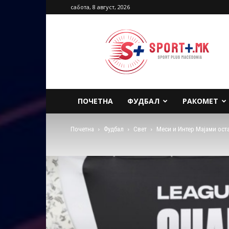
сабота, 8 август, 2026
Sport
Plus
Macedonia
ПОЧЕТНА
ФУДБАЛ
РАКОМЕТ
Почетна
Фудбал
Свет
Меси и Интер Мајами ост