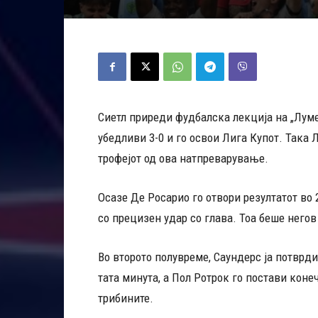
Сиетл приреди фудбалска лекција на „Луме
убедливи 3-0 и го освои Лига Купот. Така
трофејот од ова натпреварување.
Осазе Де Росарио го отвори резултатот во
со прецизен удар со глава. Тоа беше негов
Во второто полувреме, Саундерс ја потврд
тата минута, а Пол Ротрок го постави конеч
трибините.