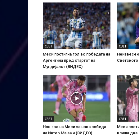
СВЕТ
СВЕТ
Меси постигна гол во победата на
Неизвесен 
Аргентина пред стартот на
Светското
Мундијалот (ВИДЕО)
СВЕТ
СВЕТ
Нов гол на Меси за нова победа
Меси пости
на Интер Мајами (ВИДЕО)
впиша два