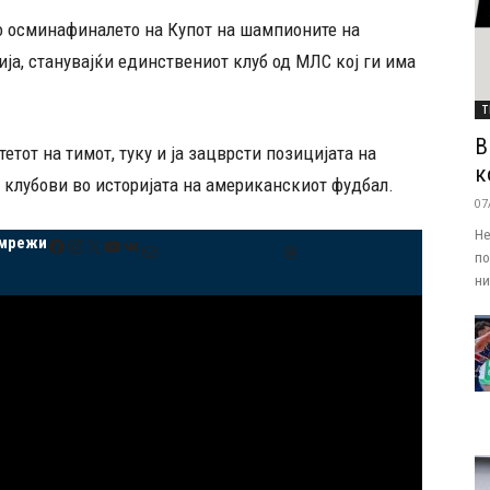
во осминафиналето на Купот на шампионите на
ја, станувајќи единствениот клуб од МЛС кој ги има
Т
В
етот на тимот, туку и ја зацврсти позицијата на
к
 клубови во историјата на американскиот фудбал.
07
Не
 мрежи
Facebook
Instagram
X
YouTube
VK
Mail
Threads
по
ни.