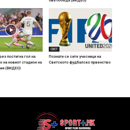
ова победа (ВИДЕО)
СВЕТ
рез постигна гол на
Познати се сите учесници на
 на новиот стадион на
Светското фудбалско првенство
ми (ВИДЕО)