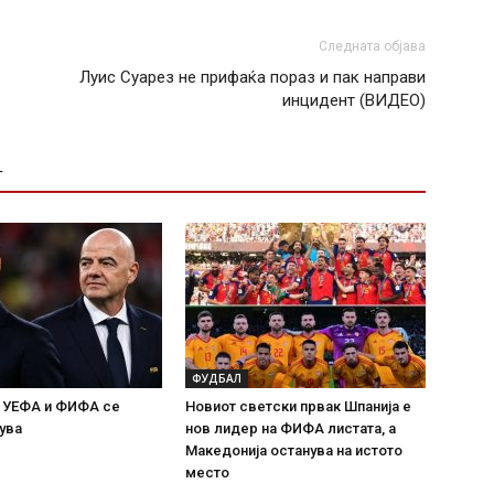
Следната објава
Луис Суарез не прифаќа пораз и пак направи
инцидент (ВИДЕО)
Т
ФУДБАЛ
а УЕФА и ФИФА се
Новиот светски првак Шпанија е
ува
нов лидер на ФИФА листата, а
Македонија останува на истото
место