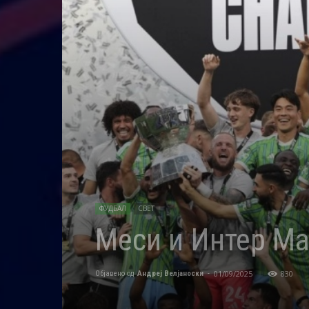
ФУДБАЛ
СВЕТ
Меси и Интер Ма
01/09/2025
830
Објавено од
Андреј Велјаноски
-