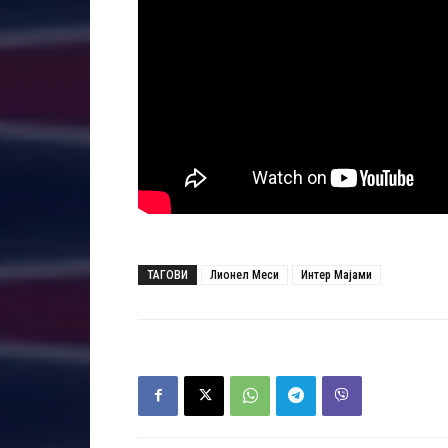
ТАГОВИ
Лионел Меси
Интер Мајами