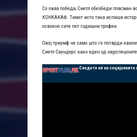
Со оваа победа, Сиетл обезбеди пласман 
КОНКАКАФ. Тимот исто така испиша истори
освоено сите пет годишни трофеи.
Овој триумф не само што го потврди квалит
Сиетл Саундерс како еден од најуспешните
Следете нé на социјалните