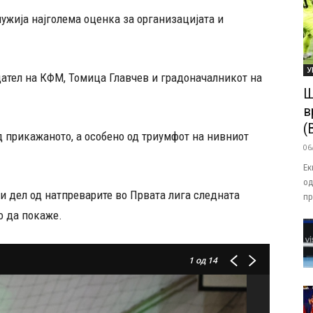
ужија најголема оценка за организацијата и
У
дател на КФМ, Томица Глaвчев и градоначалникот на
Ш
в
(
 прикажаното, а особено од триумфот на нивниот
06
Ек
од
и дел од натпреварите во Првата лига следната
пр
о да покаже.
1
од 14