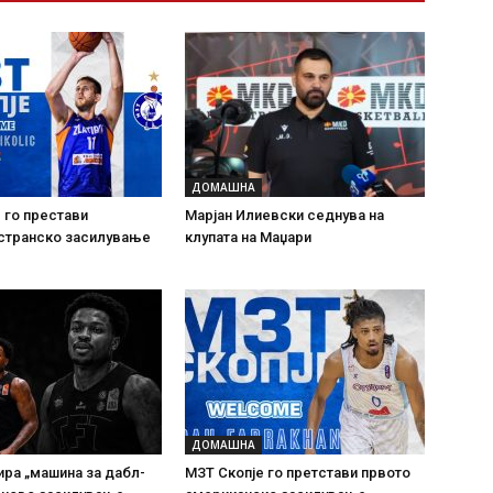
ДОМАШНА
 го престави
Марјан Илиевски седнува на
 странско засилување
клупата на Маџари
ДОМАШНА
ра „машина за дабл-
МЗТ Скопје го претстави првото