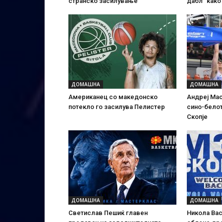
странско засилување
дабл“ како
ДОМАШНА
ДОМАШНА
Американец со македонско
Андреј Мас
потекло го засилува Пелистер
сино-белот
Скопје
ДОМАШНА
ДОМАШНА
Светислав Пешиќ главен
Никола Вас