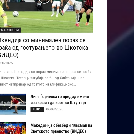
ЕФА КУПОВИ
кендија со минимален пораз се
раќа од гостувањето во Шкотска
ВИДЕО)
/08/2026
ипата на Шкендија со пораз минимален пораз се враќа
 Шкотска. Тетовци загубија со 2-1 од Хибернијан, во
виот натпревар од третото квалификациско...
Лина Ѓорческа го предаде мечот
и заврши турнирот во Штутгарт
06/08/2026
ТЕНИС
Македонија обезбеди пласман на
Светското првенство (ВИДЕО)