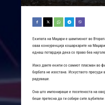
Екипата на Маџари е шампионот во Вторат
оваа конкуренција кошаркарите на Маџари 
еднаш потврдија дека со право беа најгол
Иако двете екипи со самиот пласман во фи
борбата не изостана. Искуството пресуди
радуваше.
Она што импонираше е посетеноста на овој
беше претесна да ги собере сите љубители