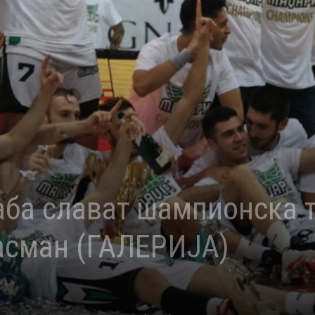
аба слават шампионска т
асман (ГАЛЕРИЈА)