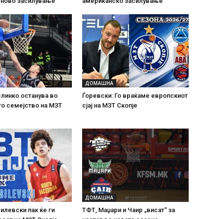
 ново засилување
американско засилување
ДОМАШНА
линко останува во
Ѓоревски: Го враќаме европскиот
о семејство на МЗТ
сјај на МЗТ Скопје
ДОМАШНА
илевски пак ќе ги
ТФТ, Маџари и Чаир „висат“ за