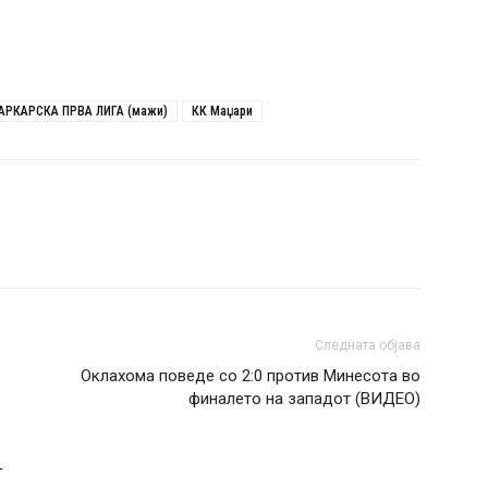
РКАРСКА ПРВА ЛИГА (мажи)
КК Маџари
Следната објава
Оклахома поведе со 2:0 против Минесота во
финалето на западот (ВИДЕО)
Т