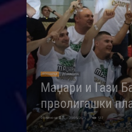
КОШАРКА
ДОМАШНА
Маџари и Гази Б
прволигашки пл
23/05/2025
537
Објавено од
Д.Т.
-