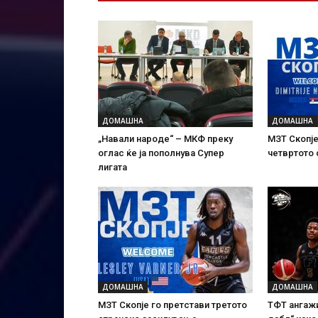
ДОМАШНА
ДОМАШНА
„Навали народе“ – МКФ преку
МЗТ Скопје
оглас ќе ја пополнува Супер
четвртото
лигата
ДОМАШНА
ДОМАШНА
МЗТ Скопје го претстави третото
ТФТ ангажи