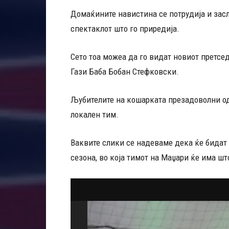
Домаќините навистина се потрудија и засл
спектаклот што го приредија.
Сето тоа можеа да го видат новиот претсе
Гази Баба Бобан Стефковски.
Љубителите на кошарката презадоволни од
локален тим.
Ваквите слики се надеваме дека ќе бидат 
сезона, во која тимот на Маџари ќе има шт