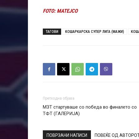
FOTO: MATEJCO
ТАГОВИ
КОШАРКАРСКА СУПЕР ЛИГА (МАЖИ)
КОША
Претходна објава
МЗТ стартуваше со победа во финалето со
ТФТ (ГАЛЕРИЈА)
ПОВРЗАНИ НАПИСИ
ПОВЕЌЕ ОД АВТОРО