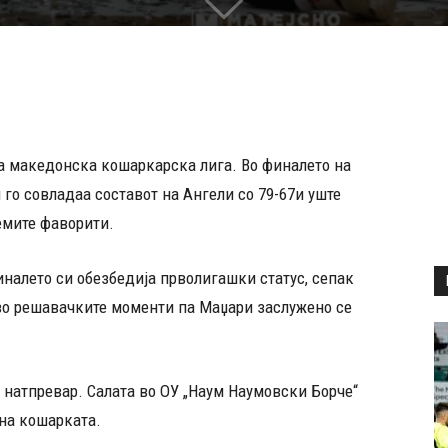
а македонска кошаркарска лига. Во финалето на
го совладаа составот на Ангели со 79-67и уште
емите фаворити.
налето си обезбедија прволигашки статус, сепак
 во решавачките моменти па Маџари заслужено се
 натпревар. Салата во ОУ „Наум Наумовски Борче“
 на кошарката.