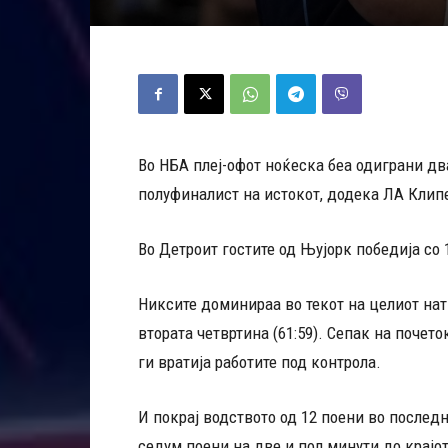
Во НБА плеј-офот ноќеска беа одиграни дв
полуфиналист на истокот, додека ЛА Клипе
Во Детроит гостите од Њујорк победија со 
Никсите доминираа во текот на целиот нат
втората четвртина (61:59). Сепак на почето
ги вратија работите под контрола.
И покрај водството од 12 поени во последн
седум поени на две и пол минути до крајо