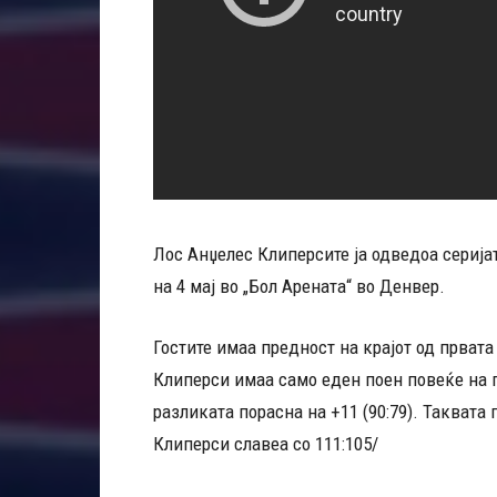
Лос Анџелес Клиперсите ја одведоа серијат
на 4 мај во „Бол Арената“ во Денвер.
Гостите имаа предност на крајот од првата 
Клиперси имаа само еден поен повеќе на по
разликата порасна на +11 (90:79). Таквата
Клиперси славеа со 111:105/