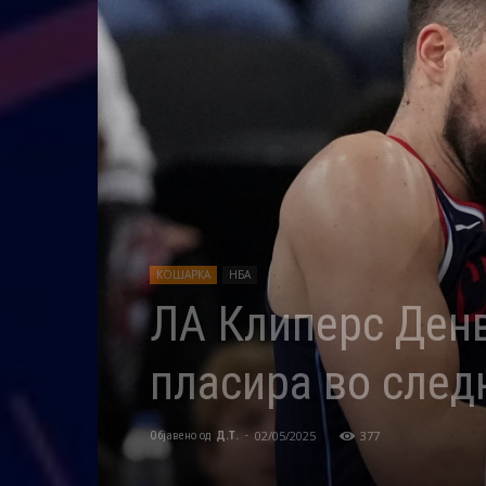
КОШАРКА
НБА
ЛА Клиперс Денв
пласира во след
02/05/2025
377
Објавено од
Д.Т.
-