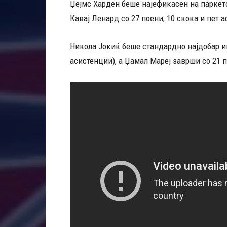
Џејмс Харден беше најефикасен на паркето
Кавај Ленард со 27 поени, 10 скока и пет 
Никола Јокиќ беше стандардно најдобар иг
асистенции), а Џамал ​​Мареј заврши со 21 