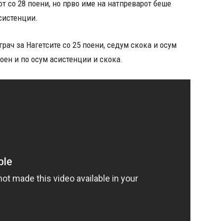
т со 28 поени, но прво име на натпреварот беше
асистенции.
рач за Нагетсите со 25 поени, седум скока и осум
поен и по осум асистенции и скока.