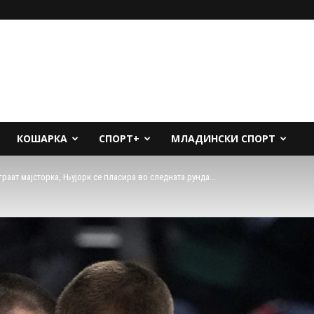
КОШАРКА
СПОРТ+
МЛАДИНСКИ СПОРТ
раат мајсторка, Њујорк се пласира во следната рунда...