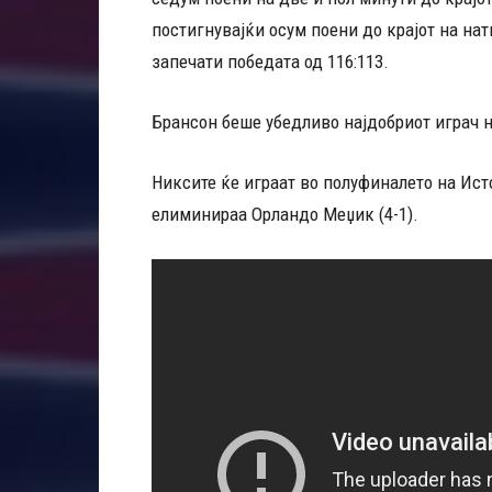
постигнувајќи осум поени до крајот на натп
запечати победата од 116:113.
Брансон беше убедливо најдобриот играч н
Никсите ќе играат во полуфиналето на Ист
елиминираа Орландо Меџик (4-1).