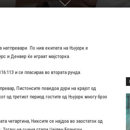
а натпревари. По нив екипата на Њујорк е
рс и Денвер ќе играат мајсторка.
116:113 и се пласираа во втората рунда.
превар, Пистонсите поведоа дури на крајот од
кот од третиот период гостите од Њујорк многу брзо
ата четвртина, Никсите се најдоа во заостаток од
т. Тогаш на сцена стапи Џејлен Брансон