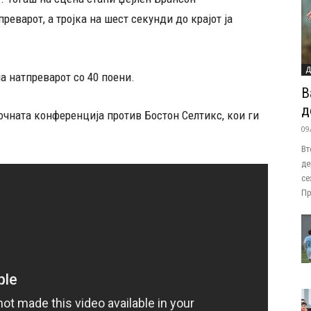
реварот, а тројка на шест секунди до крајот ја
Д
а натпреварот со 40 поени.
В
д
очната конференција против Бостон Селтикс, кои ги
09
Вт
де
се
Пр