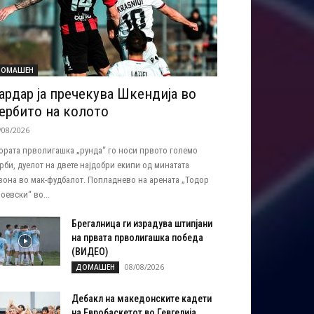
ОМАШЕН
ардар ја пречекува Шкендија во
ербито на колото
/08/2026
ората прволигашка „рунда“ го носи првото големо
рби, дуелот на двете најдобри екипи од минатата
зона во мак-фудбалот. Попладнево на арената „Тодор
оевски“ во...
Брегалница ги израдува штипјани
на првата прволигашка победа
(ВИДЕО)
08/08/2026
ДОМАШЕН
Дебакл на македонските кадети
на Евробаскетот во Гевгелија