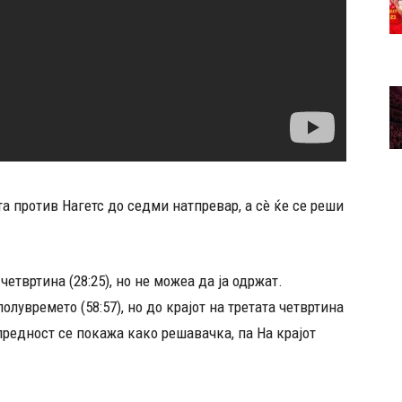
а против Нагетс до седми натпревар, а сè ќе се реши
четвртина (28:25), но не можеа да ја одржат.
лувремето (58:57), но до крајот на третата четвртина
 предност се покажа како решавачка, па На крајот