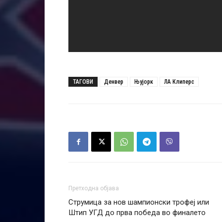
ТАГОВИ
Денвер
Њујорк
ЛА Клиперс
Претходна објава
Струмица за нов шампионски трофеј или
Штип УГД до прва победа во финалето