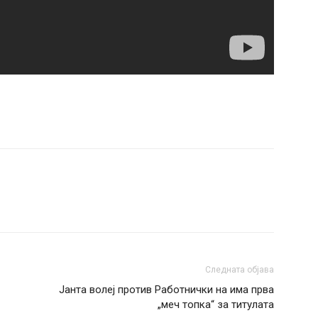
Следната објава
Јанта волеј против Работнички на има прва
„меч топка“ за титулата