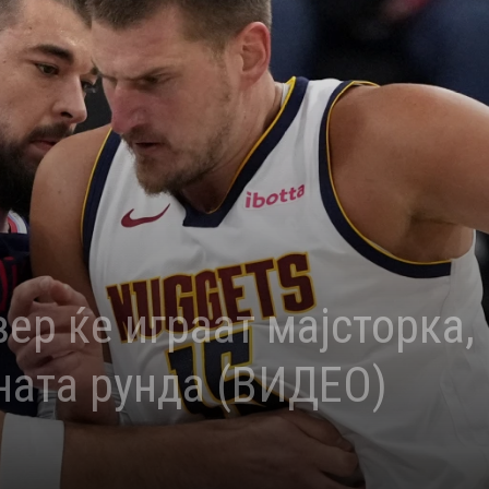
ер ќе играат мајсторка,
ната рунда (ВИДЕО)