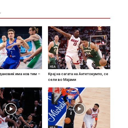
Т
НБА
дановиќ има нов тим –
Крај на сагата на Антетокумпо, се
сели во Мајами
НБА