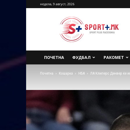
недела, 9 август, 2026
Sport
Plus
Macedonia
ПОЧЕТНА
ФУДБАЛ
РАКОМЕТ
Почетна
Кошарка
НБА
ЛА Клиперс Денвер ќе иг