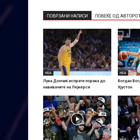
ПОВРЗАНИ НАПИСИ
ПОВЕЌЕ ОД АВТОРО
НБА
НБА
Лука Дончиќ испрати порака до
Богдан Бог
навивачите на Лејкерси
Хјустон
НБА
НБА