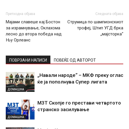
Претходна објава
Следната објава
Мајами славеше кај Бостон
Струмица по шампионскиот
за израмнување, Оклахома
трофеј, Штип УГД брка
лесно до втора победа над
„мајсторка“
Њу Орлеанс
ПОВРЗАНИ НАПИСИ
ПОВЕЌЕ ОД АВТОРОТ
„Навали народе“ – МКФ преку оглас
ќе ја пополнува Супер лигата
ДОМАШНА
МЗТ Скопје го престави четвртото
странско засилување
ДОМАШНА