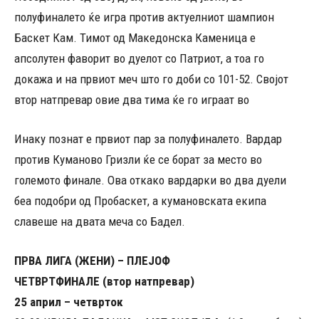
полуфиналето ќе игра против актуелниот шампион
Баскет Кам. Тимот од Македонска Каменица е
апсолутен фаворит во дуелот со Патриот, а тоа го
докажа и на првиот меч што го доби со 101-52. Својот
втор натпревар овие два тима ќе го играат во
Инаку познат е првиот пар за полуфиналето. Вардар
против Куманово Гризли ќе се борат за место во
големото финале. Ова откако вардарки во два дуели
беа подобри од Пробаскет, а кумановската екипа
славеше на двата меча со Бадел.
ПРВА ЛИГА (ЖЕНИ) – ПЛЕЈОФ
ЧЕТВРТФИНАЛЕ (втор натпревар)
25 април – четврток