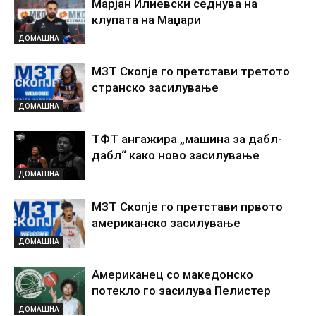
Марјан Илиевски седнува на
клупата на Маџари
ДОМАШНА
МЗТ Скопје го претстави третото
странско засилување
ДОМАШНА
ТФТ ангажира „машина за дабл-
дабл“ како ново засилување
ДОМАШНА
МЗТ Скопје го претстави првото
американско засилување
ДОМАШНА
Американец со македонско
потекло го засилува Пелистер
ДОМАШНА