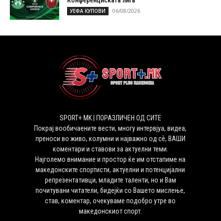
06/08/2026
УЕФА КУПОВИ
SPORT+ MK | ПОРАЗЛИЧЕН ОД СИТЕ
Покрај вообичаените вести, многу интервјуа, видеа,
преноси во живо, колумни и најважно од сѐ, ВАШИ
коментари и ставови за актуелни теми.
Најголемо внимание и простор ќе им отстапиме на
македонските спортисти, актуелни и потенцијални
репрезентативци, младите таленти, но и Вам
почитувани читатели, бидејќи со Вашето мислење,
став, коментар, очекуваме подобро утре во
македонскиот спорт.