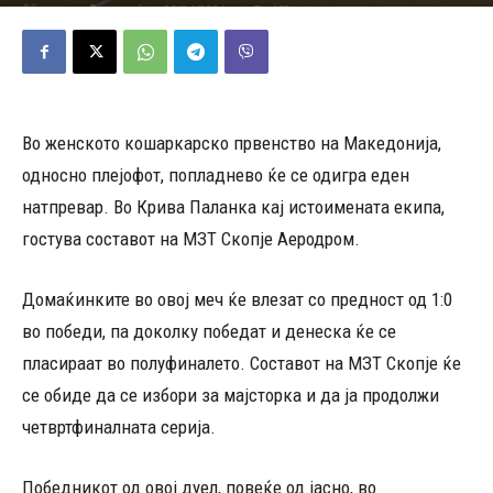
25/04/2024
462
Објавено од
Редакција
-
Во женското кошаркарско првенство на Македонија,
односно плејофот, попладнево ќе се одигра еден
натпревар. Во Крива Паланка кај истоимената екипа,
гостува составот на МЗТ Скопје Аеродром.
Домаќинките во овој меч ќе влезат со предност од 1:0
во победи, па доколку победат и денеска ќе се
пласираат во полуфиналето. Составот на МЗТ Скопје ќе
се обиде да се избори за мајсторка и да ја продолжи
четвртфиналната серија.
Победникот од овој дуел, повеќе од јасно, во