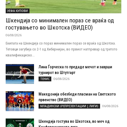
УЕФА КУПОВИ
Шкендија со минимален пораз се враќа од
гостувањето во Шкотска (ВИДЕО)
06/08/2026
Екипата на Шкендија со пораз минимален пораз се враќа од Шкотска.
Тетовци загубија со 2-1 од Хибернијан, во првиот натпревар од третото
квалификациско...
Лина Ѓорческа го предаде мечот и заврши
турнирот во Штутгарт
06/08/2026
ТЕНИС
Македонија обезбеди пласман на Светското
првенство (ВИДЕО)
06/08/2026
МЛАДИНСКИ (РЕПРЕЗЕНТАЦИИ | ЛИГИ)
Шкендија гостува во Шкотска, во меч од
Конференциската лига