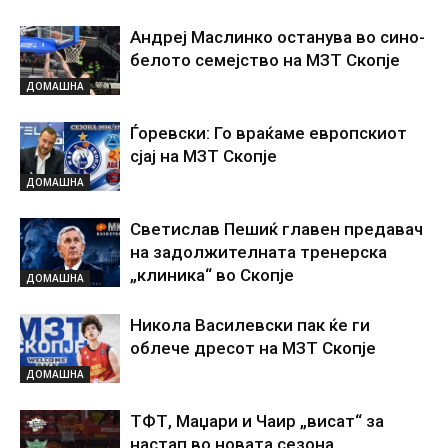
Андреј Маслинко останува во сино-
белото семејство на МЗТ Скопје
ДОМАШНА
Ѓоревски: Го враќаме европскиот
сјај на МЗТ Скопје
ДОМАШНА
Светислав Пешиќ главен предавач
на задолжителната тренерска
„клиника“ во Скопје
ДОМАШНА
Никола Василевски пак ќе ги
облече дресот на МЗТ Скопје
ДОМАШНА
ТФТ, Маџари и Чаир „висат“ за
настап во новата сезона