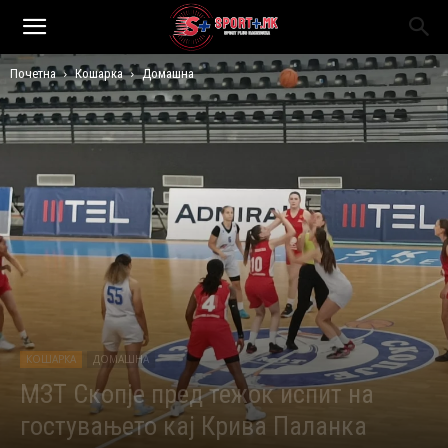
Почетна
Кошарка
Домашна
КОШАРКА
ДОМАШНА
МЗТ Скопје пред тежок испит на
гостувањето кај Крива Паланка