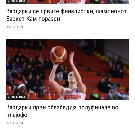
ДОМАШНА
Вардарки се првите финалистки, шампионот
Баскет Кам поразен
05/05/2024
ДОМАШНА
Вардарки први обезбедија полуфинале во
плејофот
22/04/2024