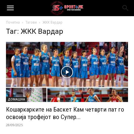
Почетна
Тагови
ЖКК Вардар
Таг: ЖКК Вардар
ДОМАШНА
Кошаркарките на Баскет Кам четврти пат го
освоија трофејот во Супер...
28/09/2025