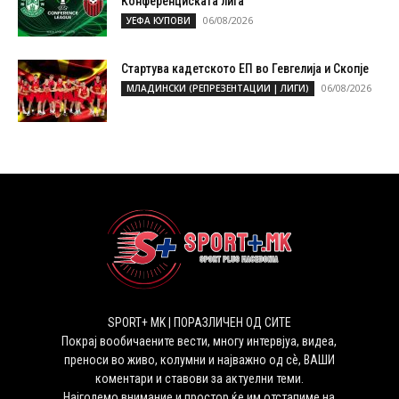
Конференциската лига
06/08/2026
УЕФА КУПОВИ
Стартува кадетското ЕП во Гевгелија и Скопје
06/08/2026
МЛАДИНСКИ (РЕПРЕЗЕНТАЦИИ | ЛИГИ)
SPORT+ MK | ПОРАЗЛИЧЕН ОД СИТЕ
Покрај вообичаените вести, многу интервјуа, видеа,
преноси во живо, колумни и најважно од сѐ, ВАШИ
коментари и ставови за актуелни теми.
Најголемо внимание и простор ќе им отстапиме на