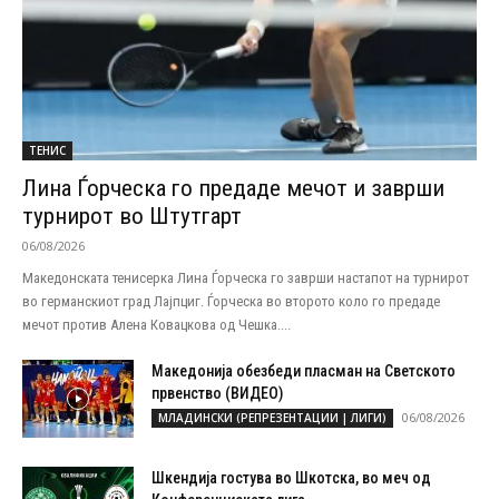
ТЕНИС
Лина Ѓорческа го предаде мечот и заврши
турнирот во Штутгарт
06/08/2026
Македонската тенисерка Лина Ѓорческа го заврши настапот на турнирот
во германскиот град Лајпциг. Ѓорческа во второто коло го предаде
мечот против Алена Ковацкова од Чешка....
Македонија обезбеди пласман на Светското
првенство (ВИДЕО)
06/08/2026
МЛАДИНСКИ (РЕПРЕЗЕНТАЦИИ | ЛИГИ)
Шкендија гостува во Шкотска, во меч од