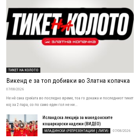
ТИКЕТ НА КОЛОТО
Викенд е за топ добивки во Златна копачка
07/08/2026
Не нѐ сака среќата во последно време, тоа го докажа и последниот тикет
кој за 2 пара, со по само еден гол не ни...
Исландска лекција за македонските
кошаркарски надежи (ВИДЕО)
07/08/2026
МЛАДИНСКИ (РЕПРЕЗЕНТАЦИИ | ЛИГИ)