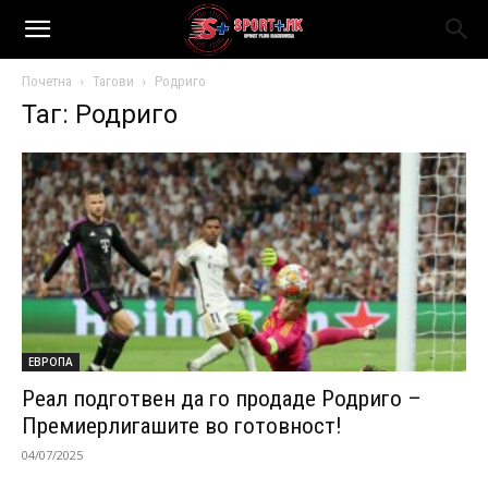
Почетна
Тагови
Родриго
Таг: Родриго
ЕВРОПА
Реал подготвен да го продаде Родриго –
Премиерлигашите во готовност!
04/07/2025