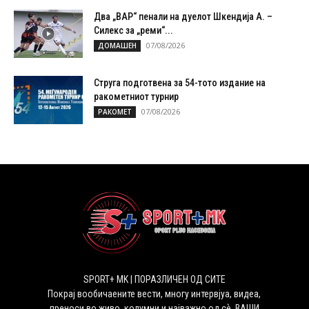
Два „ВАР“ пенали на дуелот Шкендија А. –
Силекс за „реми“...
07/08/2026
ДОМАШЕН
Струга подготвена за 54-тото издание на
ракометниот турнир
07/08/2026
РАКОМЕТ
SPORT+ MK | ПОРАЗЛИЧЕН ОД СИТЕ
Покрај вообичаените вести, многу интервјуа, видеа,
преноси во живо, колумни и најважно од сѐ, ВАШИ