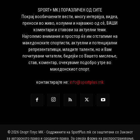
SPORT+ MK | ПОРАЗЛИЧЕН ОД СИТЕ
Покрај вообичаените вести, многу интервјуа, видеа,
преноси во живо, колумни и најважно од сѐ, ВАШИ
коментари и ставови за актуелни теми.
Најголемо внимание и простор ќе им отстапиме на
македонските спортисти, актуелни и потенцијални
репрезентативци, младите таленти, но и Вам
почитувани читатели, бидејќи со Вашето мислење,
став, коментар, очекуваме подобро утре во
македонскиот спорт.
контактирајте не:
info@sportplus.mk
© 2026 Спорт Плус МК - Содржините на SportPlus.mk се заштитени со Законот
за авторското право и сродните права. За секоја форма на распространување,