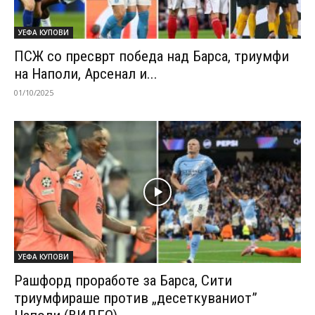
УЕФА КУПОВИ
ПСЖ со пресврт победа над Барса, триумфи
на Наполи, Арсенал и...
01/10/2025
УЕФА КУПОВИ
Рашфорд проработе за Барса, Сити
триумфираше против „десеткуваниот”