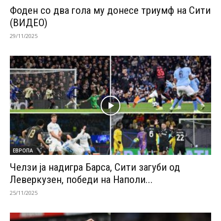
Фоден со два гола му донесе триумф на Сити
(ВИДЕО)
29/11/2025
ЕВРОПА
Челзи ја надигра Барса, Сити загуби од
Леверкузен, победи на Наполи...
25/11/2025