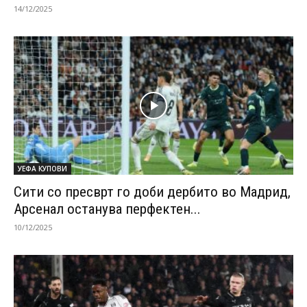
14/12/2025
УЕФА КУПОВИ
Сити со пресврт го доби дербито во Мадрид,
Арсенал останува перфектен...
10/12/2025