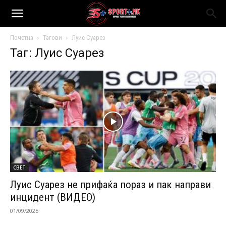
Почетна
Тагови
Луис Суарез
Таг: Луис Суарез
СВЕТ
Луис Суарез не прифаќа пораз и пак направи
инцидент (ВИДЕО)
01/09/2025