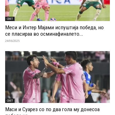
СВЕТ
Меси и Интер Мајами испуштија победа, но
се пласираа во осминафиналето...
24/06/2025
СВЕТ
Маси и Суарез со по два гола му донесоа