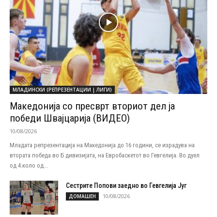
МЛАДИНСКИ (РЕПРЕЗЕНТАЦИИ | ЛИГИ)
Македонија со пресврт вториот дел ја
победи Швајцарија (ВИДЕО)
10/08/2026
Младата репрезентација на Македонија до 16 години, се израдува на
втората победа во Б дивизијата, на Евробаскетот во Гевгелија. Во дуел
од 4.коло од...
Сестрите Попови заедно во Гевгелија Југ
10/08/2026
ДОМАШЕН