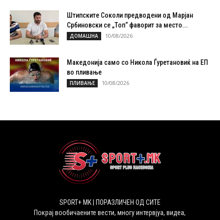
Штипските Соколи предводени од Марјан
Србиновски се „Топ“ фаворит за место...
10/08/2026
ДОМАШНА
Македонија само со Никола Ѓуретановиќ на ЕП
во пливање
10/08/2026
ПЛИВАЊЕ
SPORT+ MK | ПОРАЗЛИЧЕН ОД СИТЕ
Покрај вообичаените вести, многу интервјуа, видеа,