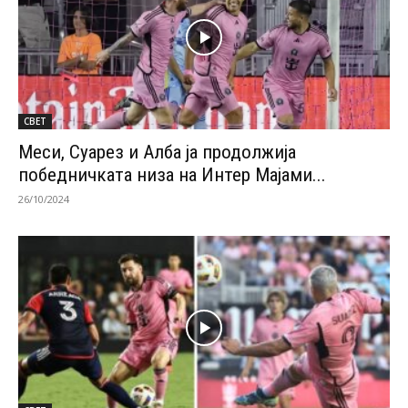
СВЕТ
Меси, Суарез и Алба ја продолжија
победничката низа на Интер Мајами...
26/10/2024