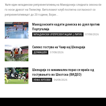
Уште еден младински репрезентативец на Македонија следната сезона ќе
го носи дресот на Пелистер. Битолскиот клуб постигна согласност со
репрезентативецот до 20 години, Бојан...
Македонските кадети денеска во дуел против
Португалија
07/08/2026
МЛАДИНСКИ (РЕПРЕЗЕНТАЦИИ | ЛИГИ)
Силекс гостува на Чаир кај Шкендија
07/08/2026
ДОМАШЕН
Шкендија со минимален пораз се враќа од
гостувањето во Шкотска (ВИДЕО)
06/08/2026
УЕФА КУПОВИ