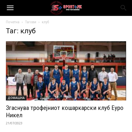
Почетна
Тагови
клуб
Таг: клуб
ДОМАШНА
Згаснува трофејниот кошаркарски клуб Еуро
Никел
21/07/2023