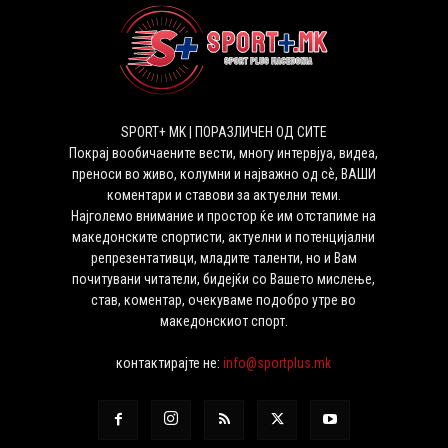
SPORT+ MK | ПОРАЗЛИЧЕН ОД СИТЕ
Покрај вообичаените вести, многу интервјуа, видеа,
преноси во живо, колумни и најважно од сѐ, ВАШИ
коментари и ставови за актуелни теми.
Најголемо внимание и простор ќе им отстапиме на
македонските спортисти, актуелни и потенцијални
репрезентативци, младите таленти, но и Вам
почитувани читатели, бидејќи со Вашето мислење,
став, коментар, очекуваме подобро утре во
македонскиот спорт.
контактирајте не:
info@sportplus.mk