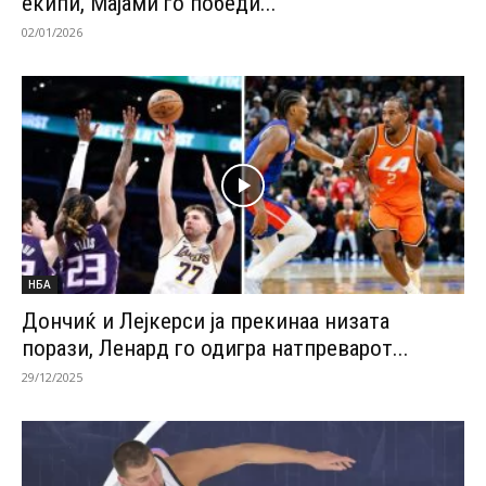
екипи, Мајами го победи...
02/01/2026
НБА
Дончиќ и Лејкерси ја прекинаа низата
порази, Ленард го одигра натпреварот...
29/12/2025