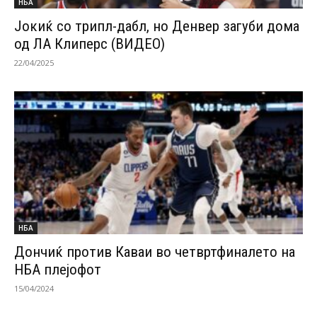
НБА
Јокиќ со трипл-дабл, но Денвер загуби дома
од ЛА Клиперс (ВИДЕО)
22/04/2025
НБА
Дончиќ против Каваи во четвртфиналето на
НБА плејофот
15/04/2024