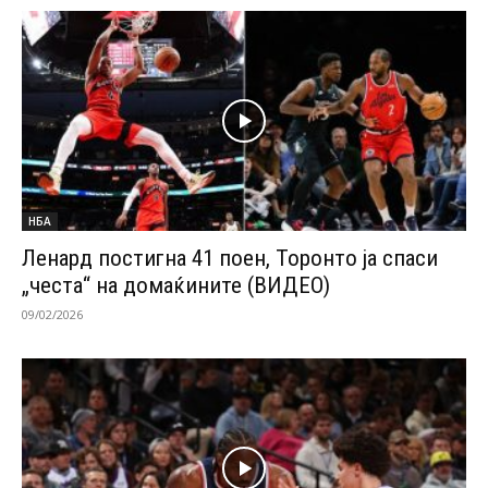
НБА
Ленард постигна 41 поен, Торонто ја спаси
„честа“ на домаќините (ВИДЕО)
09/02/2026