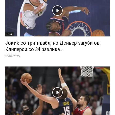
НБА
Јокиќ со трип-дабл, но Денвер загуби од
Клиперси со 34 разлика...
25/04/2025