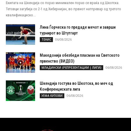
Екипата на Шкендија со пораз минимален пораз се враќа од Шкотска.
Тетовци загубија со 2-1 од Хибернијан, во првиот натпревар од третото
квалификациско...
Лина Ѓорческа го предаде мечот и заврши
турнирот во Штутгарт
06/08/2026
ТЕНИС
Македонија обезбеди пласман на Светското
првенство (ВИДЕО)
06/08/2026
МЛАДИНСКИ (РЕПРЕЗЕНТАЦИИ | ЛИГИ)
Шкендија гостува во Шкотска, во меч од
Конференциската лига
06/08/2026
УЕФА КУПОВИ