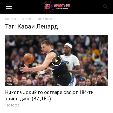
Почетна
Тагови
Каваи Ленард
Таг: Каваи Ленард
НБА
Никола Јокиќ го оствари својот 184-ти
трипл-дабл (ВИДЕО)
12/02/2026