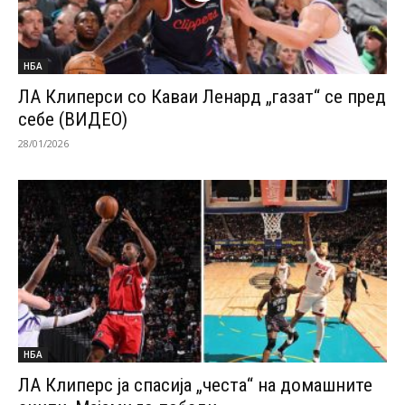
НБА
ЛА Клиперси со Каваи Ленард „газат“ се пред
себе (ВИДЕО)
28/01/2026
НБА
ЛА Клиперс ја спасија „честа“ на домашните