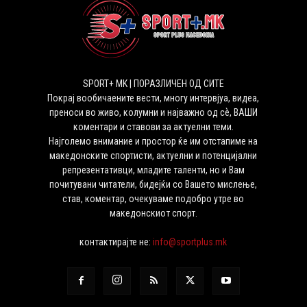
SPORT+ MK | ПОРАЗЛИЧЕН ОД СИТЕ
Покрај вообичаените вести, многу интервјуа, видеа,
преноси во живо, колумни и најважно од сѐ, ВАШИ
коментари и ставови за актуелни теми.
Најголемо внимание и простор ќе им отстапиме на
македонските спортисти, актуелни и потенцијални
репрезентативци, младите таленти, но и Вам
почитувани читатели, бидејќи со Вашето мислење,
став, коментар, очекуваме подобро утре во
македонскиот спорт.
контактирајте не:
info@sportplus.mk