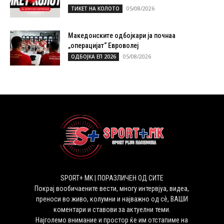
05/08/2026
ТИКЕТ НА КОЛОТО
Македонските одбојкари ја почнаа
„операцијат“ Евроволеј
05/08/2026
ОДБОЈКА ЕП 2026
SPORT+ MK | ПОРАЗЛИЧЕН ОД СИТЕ
Покрај вообичаените вести, многу интервјуа, видеа,
преноси во живо, колумни и најважно од сѐ, ВАШИ
коментари и ставови за актуелни теми.
Најголемо внимание и простор ќе им отстапиме на