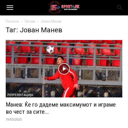
Почетна
Тагови
Јован Манев
Таг: Јован Манев
РЕПРЕЗЕНТАЦИЈА
Манев: Ќе го дадеме максимумот и играме
во чест за сите...
19/03/2025