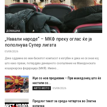
ДОМАШНА
„Навали народе“ – МКФ преку оглас ќе ја
пополнува Супер лигата
05/08/2026
Дека оддамна во мак-баскетот компасот е изгубен и дека не се знае кој
што како прваи, потврдува денешното соопштение на Македонската
кошаркарска федерација (МКФ). Имено...
Иџе со нов предизвик – Прв македонец што ќе
настапи со...
05/08/2026
АВТО-МОТО
Предлог тикет за среда-четврток во Златна
копачка