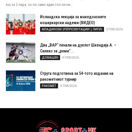
кој за 2 пара, со по само еден гол не ни...
Исландска лекција за македонските
кошаркарски надежи (ВИДЕО)
07/08/2026
МЛАДИНСКИ (РЕПРЕЗЕНТАЦИИ | ЛИГИ)
Два „ВАР“ пенали на дуелот Шкендија А. –
Силекс за „реми“...
07/08/2026
ДОМАШЕН
Струга подготвена за 54-тото издание на
ракометниот турнир
07/08/2026
РАКОМЕТ