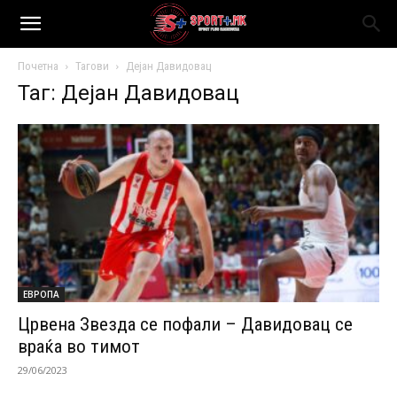
Почетна
Тагови
Дејан Давидовац
Таг: Дејан Давидовац
ЕВРОПА
Црвена Звезда се пофали – Давидовац се
враќа во тимот
29/06/2023