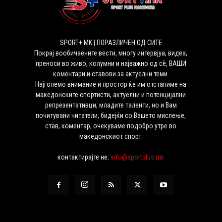
SPORT+ MK | ПОРАЗЛИЧЕН ОД СИТЕ
Покрај вообичаените вести, многу интервјуа, видеа,
преноси во живо, колумни и најважно од сѐ, ВАШИ
коментари и ставови за актуелни теми.
Најголемо внимание и простор ќе им отстапиме на
македонските спортисти, актуелни и потенцијални
репрезентативци, младите таленти, но и Вам
почитувани читатели, бидејќи со Вашето мислење,
став, коментар, очекуваме подобро утре во
македонскиот спорт.
контактирајте не:
info@sportplus.mk