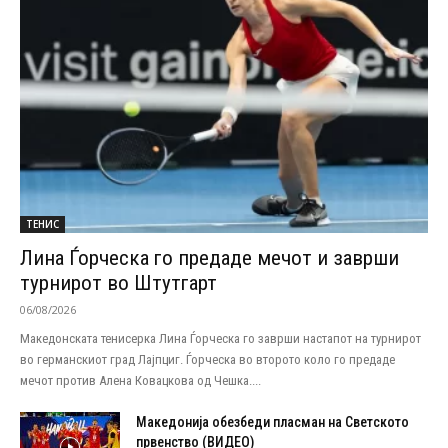
ТЕНИС
Лина Ѓорческа го предаде мечот и заврши
турнирот во Штутгарт
06/08/2026
Македонската тенисерка Лина Ѓорческа го заврши настапот на турнирот
во германскиот град Лајпциг. Ѓорческа во второто коло го предаде
мечот против Алена Ковацкова од Чешка....
Македонија обезбеди пласман на Светското
првенство (ВИДЕО)