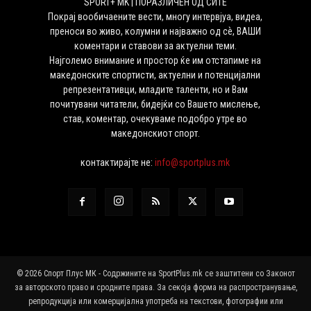
SPORT+ MK | ПОРАЗЛИЧЕН ОД СИТЕ
Покрај вообичаените вести, многу интервјуа, видеа,
преноси во живо, колумни и најважно од сѐ, ВАШИ
коментари и ставови за актуелни теми.
Најголемо внимание и простор ќе им отстапиме на
македонските спортисти, актуелни и потенцијални
репрезентативци, младите таленти, но и Вам
почитувани читатели, бидејќи со Вашето мислење,
став, коментар, очекуваме подобро утре во
македонскиот спорт.
контактирајте не:
info@sportplus.mk
© 2026 Спорт Плус МК - Содржините на SportPlus.mk се заштитени со Законот
за авторското право и сродните права. За секоја форма на распространување,
репродукција или комерцијална употреба на текстови, фотографии или