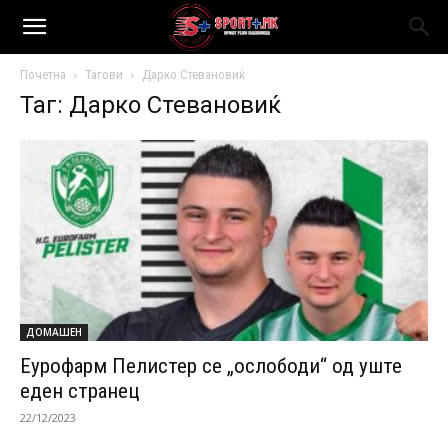
Почетна
Тагови
Дарко Стевановиќ
Таг: Дарко Стевановиќ
ДОМАШЕН
Еурофарм Пелистер се „ослободи“ од уште
еден странец
22/12/2023