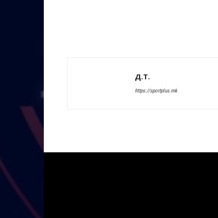
Д.Т.
https://sportplus.mk