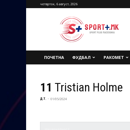
четврток, 6 август, 2026
Sport
Plus
Macedonia
ПОЧЕТНА
ФУДБАЛ
РАКОМЕТ
11
Tristian Holme
01/05/2024
Д.Т.
-
Националност