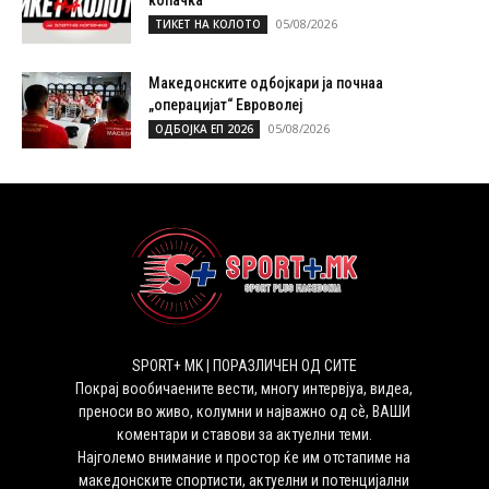
05/08/2026
ТИКЕТ НА КОЛОТО
Македонските одбојкари ја почнаа
„операцијат“ Евроволеј
05/08/2026
ОДБОЈКА ЕП 2026
SPORT+ MK | ПОРАЗЛИЧЕН ОД СИТЕ
Покрај вообичаените вести, многу интервјуа, видеа,
преноси во живо, колумни и најважно од сѐ, ВАШИ
коментари и ставови за актуелни теми.
Најголемо внимание и простор ќе им отстапиме на
македонските спортисти, актуелни и потенцијални