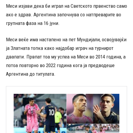
Меси изјави дека би играл на Светското првенство само
ако е здрав. Аргентина започнува со натпреварите во
групната фаза на 16 јуни.
Меси веќе има настапено на пет Мундијали, освојувајќи
ја Златната топка како најдобар играч на турнирот
двапати. Првпат тоа му успеа на Меси во 2014 година, а
потоа повторно во 2022 година кога ја предводеше
Аргентина до титулата.