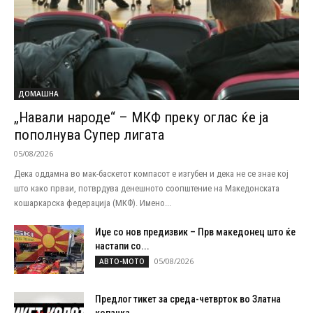
ДОМАШНА
„Навали народе“ – МКФ преку оглас ќе ја
пополнува Супер лигата
05/08/2026
Дека оддамна во мак-баскетот компасот е изгубен и дека не се знае кој
што како прваи, потврдува денешното соопштение на Македонската
кошаркарска федерација (МКФ). Имено...
Иџе со нов предизвик – Прв македонец што ќе
настапи со...
05/08/2026
АВТО-МОТО
Предлог тикет за среда-четврток во Златна
копачка