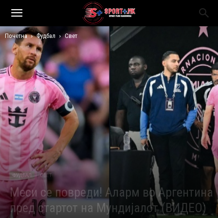
Почетна
Фудбал
Свет
ФУДБАЛ
СВЕТ
Меси се повреди! Аларм во Аргентина
пред стартот на Мундијалот (ВИДЕО)