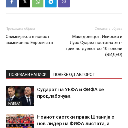
Претходна објава
Следната објава
Олимпијакос е новиот
Македонецот, Илиоски и
шампион во Евролигата
Луис Суарез постигна хет-
трик во дуелот со 10 голови
(ВИДЕО)
ПОВРЗАНИ НАПИСИ
ПОВЕЌЕ ОД АВТОРОТ
Сударот на УЕФА и ФИФА се
продлабочува
ФУДБАЛ
Новиот светски првак Шпанија е
нов лидер на ФИФА листата, а