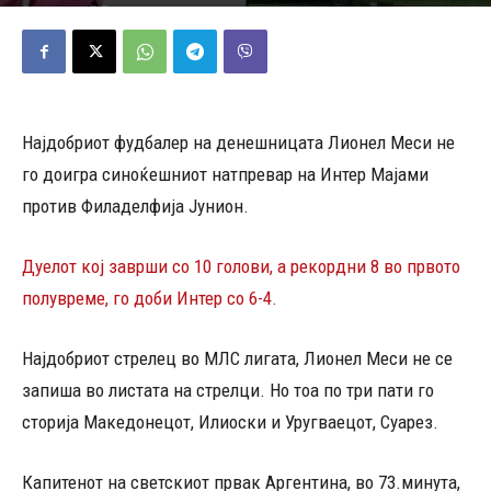
25/05/2026
520
Објавено од
Д.Т.
-
Најдобриот фудбалер на денешницата Лионел Меси не
го доигра синоќешниот натпревар на Интер Мајами
против Филаделфија Јунион.
Дуелот кој заврши со 10 голови, а рекордни 8 во првото
полувреме, го доби Интер со 6-4.
Најдобриот стрелец во МЛС лигата, Лионел Меси не се
запиша во листата на стрелци. Но тоа по три пати го
сторија Македонецот, Илиоски и Уругваецот, Суарез.
Капитенот на светскиот првак Аргентина, во 73.минута,