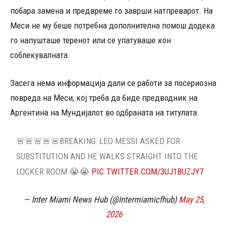
побара замена и предвреме го заврши натпреварот. На
Меси не му беше потребна дополнителна помош додека
го напушташе теренот или се упатуваше кон
соблекувалната.
Засега нема информација дали се работи за посериозна
повреда на Меси, кој треба да биде предводник на
Аргентина на Мундијалот во одбраната на титулата.
🚨🚨🚨🚨🚨BREAKING: LEO MESSI ASKED FOR
SUBSTITUTION AND HE WALKS STRAIGHT INTO THE
LOCKER ROOM 😭😭
PIC.TWITTER.COM/3UJ1BUZJY7
— Inter Miami News Hub (@Intermiamicfhub)
May 25,
2026