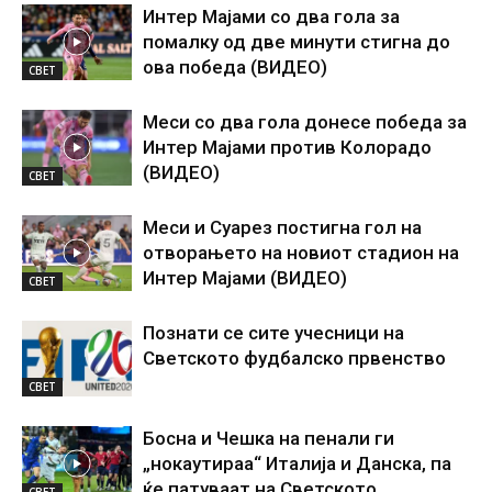
Интер Мајами со два гола за
помалку од две минути стигна до
ова победа (ВИДЕО)
СВЕТ
Меси со два гола донесе победа за
Интер Мајами против Колорадо
(ВИДЕО)
СВЕТ
Меси и Суарез постигна гол на
отворањето на новиот стадион на
Интер Мајами (ВИДЕО)
СВЕТ
Познати се сите учесници на
Светското фудбалско првенство
СВЕТ
Босна и Чешка на пенали ги
„нокаутираа“ Италија и Данска, па
ќе патуваат на Светското
СВЕТ