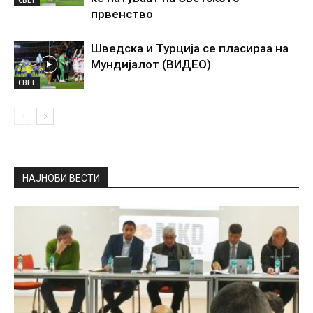
првенство
Шведска и Турција се пласираа на
Мундијалот (ВИДЕО)
СВЕТ
НАЈНОВИ ВЕСТИ