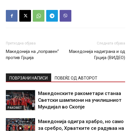
Претходна објава
Следната објава
Македонија на „поправен“
Македонија надиграна и од
против Грција
Грција (ВИДЕО)
ПОВРЗАНИ НАПИСИ
ПОВЕЌЕ ОД АВТОРОТ
Македонските ракометари станаа
Светски шампиони на училишниот
Мундијал во Скопје
РАКОМЕТ
Македонија одигра храбро, но само
за сребро, Хрватките се радуваа на