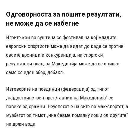
Одговорноста за лошите резултати,
не може да се избегне
Игрите кои во суштина се фестивал на кој младите
европски спортисти може да видат до каде се против
своите врсници и конкуренција, на спортски,
резултатски план, за Македонија може да се опишат
само со еден збор, дебакл.
Изговорите на поединци (федерација) од типот
„најдостоинствен претставник на Македонија“ се
повеќе од срамни. Неуспехот е на сите во мак-спортот, а
муабетот од тимот „ние бевме помалку лоши од другите“
не држи вода.