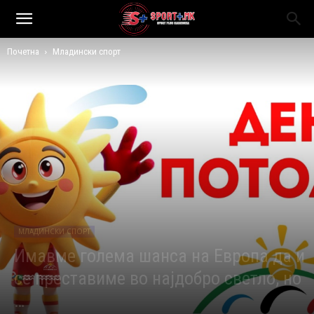
Почетна
Младински спорт
МЛАДИНСКИ СПОРТ
Имавме голема шанса на Европа да и
се преставиме во најдобро светло, но
…