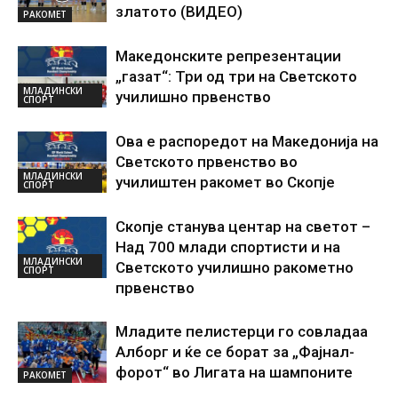
златото (ВИДЕО)
РАКОМЕТ
Македонските репрезентации
„газат“: Три од три на Светското
МЛАДИНСКИ
училишно првенство
СПОРТ
Ова е распоредот на Македонија на
Светското првенство во
МЛАДИНСКИ
училиштен ракомет во Скопје
СПОРТ
Скопје станува центар на светот –
Над 700 млади спортисти и на
МЛАДИНСКИ
Светското училишно ракометно
СПОРТ
првенство
Младите пелистерци го совладаа
Алборг и ќе се борат за „Фајнал-
форот“ во Лигата на шампоните
РАКОМЕТ