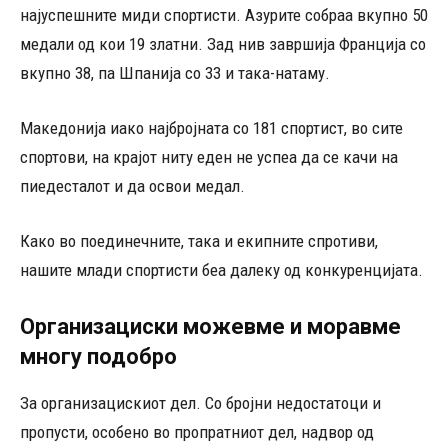
најуспешните миди спортисти. Азурите собраа вкупно 50
медали од кои 19 златни. Зад нив завршија Франција со
вкупно 38, па Шпанија со 33 и така-натаму.
Македонија иако најбројната со 181 спортист, во сите
спортови, на крајот ниту еден не успеа да се качи на
пиедесталот и да освои медал.
Како во поединечните, така и екипните спротиви,
нашите млади спортисти беа далеку од конкуренцијата.
Организациски можевме и моравме
многу подобро
За организацискиот дел. Со бројни недостатоци и
пропусти, особено во пропратниот дел, надвор од