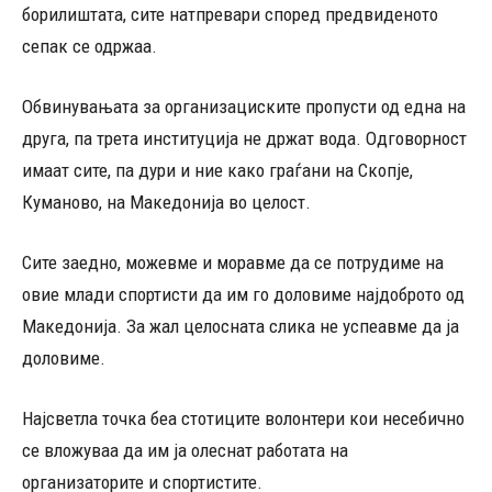
борилиштата, сите натпревари според предвиденото
сепак се одржаа.
Обвинувањата за организациските пропусти од една на
друга, па трета институција не држат вода. Одговорност
имаат сите, па дури и ние како граѓани на Скопје,
Куманово, на Македонија во целост.
Сите заедно, можевме и моравме да се потрудиме на
овие млади спортисти да им го доловиме најдоброто од
Македонија. За жал целосната слика не успеавме да ја
доловиме.
Најсветла точка беа стотиците волонтери кои несебично
се вложуваа да им ја олеснат работата на
организаторите и спортистите.