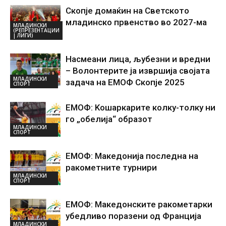
Скопје домаќин на Светското
младинско првенство во 2027-ма
МЛАДИНСКИ
(РЕПРЕЗЕНТАЦИИ
| ЛИГИ)
Насмеани лица, љубезни и вредни
– Волонтерите ја извршија својата
МЛАДИНСКИ
задача на ЕМОФ Скопје 2025
СПОРТ
ЕМОФ: Kошаркарите колку-толку ни
го „обелија“ образот
МЛАДИНСКИ
СПОРТ
ЕМОФ: Македонија последна на
ракометните турнири
МЛАДИНСКИ
СПОРТ
ЕМОФ: Македонските ракометарки
убедливо поразени од Франција
МЛАДИНСКИ