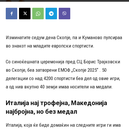
27/07/2025
1128
Објавено од
Д.Т.
-
Изминатите седум дена Скопје, па и Куманово пулсираа
во знакот на младите европски спортисти.
Со синоќешната церемонија пред СЦ Борис Трајковски
во Скопје, беа затворени ЕМОФ „Скопје 2025“ . 50
делегации со над 4200 спортисти беа дел од овие игри,
а од нив вкупно 40 земји имаа носители на медали.
Италија нај трофејна, Македонија
најбројна, но без медал
Италија, која ќе биде домаќин на следните игри ги има