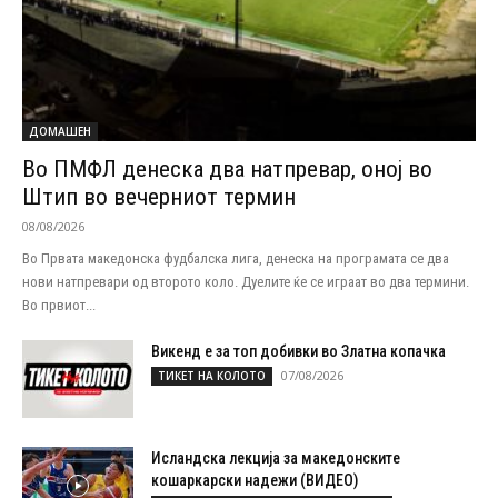
ДОМАШЕН
Во ПМФЛ денеска два натпревар, оној во
Штип во вечерниот термин
08/08/2026
Во Првата македонска фудбалска лига, денеска на програмата се два
нови натпревари од второто коло. Дуелите ќе се играат во два термини.
Во првиот...
Викенд е за топ добивки во Златна копачка
07/08/2026
ТИКЕТ НА КОЛОТО
Исландска лекција за македонските
кошаркарски надежи (ВИДЕО)