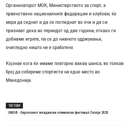
Организаторот МОК, Министерството за спорт, а
првенствено националните федерации и клубови, ќе
мора да седнат и да се погледнат во очи и да си
признаат дека во периодот од две години, откако ги
добивме игрите, па се до нивното одржување,
очигледно ништо не е сработено.
Којзнае кога ќе имаме повторно ваква шанса, во толкав
број да собереме спортисти на едно место во
Македонија.
ТАГОВИ
ЕМОФ - Европскиот младински олимписки фестивал Скопје 2025