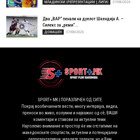
07/08/2026
МЛАДИНСКИ (РЕПРЕЗЕНТАЦИИ | ЛИГИ)
Два „ВАР“ пенали на дуелот Шкендија А. –
Силекс за „реми“...
07/08/2026
ДОМАШЕН
SPORT+ MK | ПОРАЗЛИЧЕН ОД СИТЕ
Покрај вообичаените вести, многу интервјуа, видеа,
преноси во живо, колумни и најважно од сѐ, ВАШИ
коментари и ставови за актуелни теми.
Најголемо внимание и простор ќе им отстапиме на
македонските спортисти, актуелни и потенцијални
репрезентативци, младите таленти, но и Вам