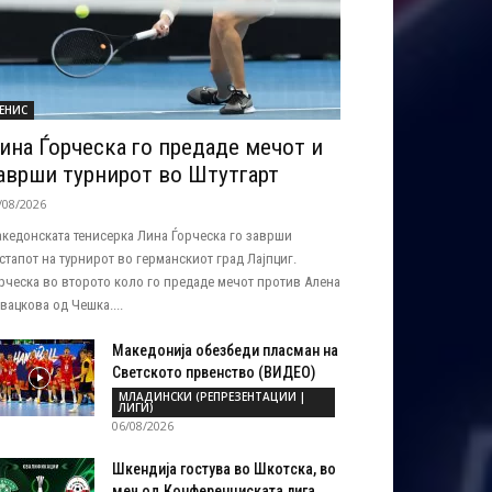
ЕНИС
ина Ѓорческа го предаде мечот и
аврши турнирот во Штутгарт
/08/2026
кедонската тенисерка Лина Ѓорческа го заврши
стапот на турнирот во германскиот град Лајпциг.
рческа во второто коло го предаде мечот против Алена
вацкова од Чешка....
Македонија обезбеди пласман на
Светското првенство (ВИДЕО)
МЛАДИНСКИ (РЕПРЕЗЕНТАЦИИ |
ЛИГИ)
06/08/2026
Шкендија гостува во Шкотска, во
меч од Конференциската лига