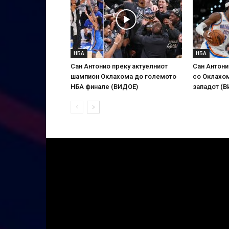
НБА
НБА
Сан Антонио преку актуелниот
Сан Антони
шампион Оклахома до големото
со Оклахом
НБА финале (ВИДОЕ)
западот (