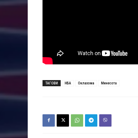
ТАГОВИ
НБА
Оклахома
Минесота