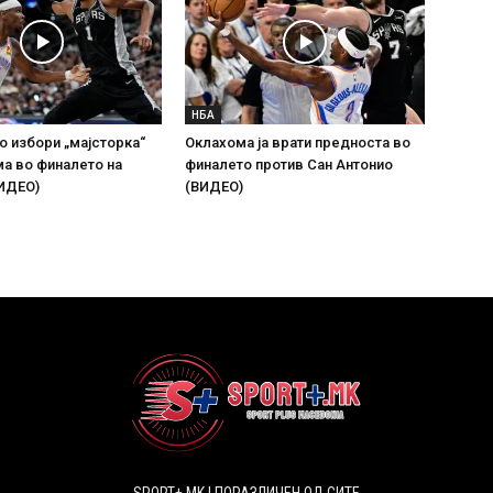
НБА
о избори „мајсторка“
Оклахома ја врати предноста во
а во финалето на
финалето против Сан Антонио
ВИДЕО)
(ВИДЕО)
SPORT+ MK | ПОРАЗЛИЧЕН ОД СИТЕ