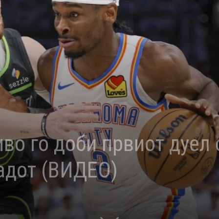
во го доби првиот дуел 
адот (ВИДЕО)