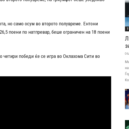
та, но само осум во второто полувреме. Ентони
Т
26,5 поени по натпревар, беше ограничен на 18 поени
Л
з
06
о четири победи ќе се игра во Оклахома Сити во
Ма
на
Ѓо
Ко