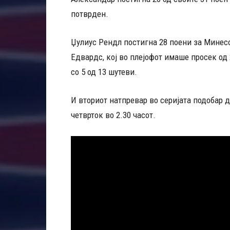
потврден.
Џулиус Рендл постигна 28 поени за Минесо
Едвардс, кој во плејофот имаше просек од 
со 5 од 13 шутеви.
И вториот натпревар во серијата подобар д
четврток во 2.30 часот.