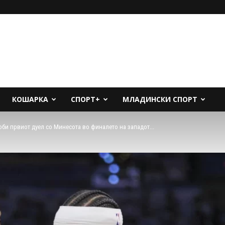
КОШАРКА
СПОРТ+
МЛАДИНСКИ СПОРТ
би првиот дуел со Минесота во финалето на западот...