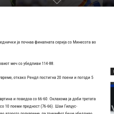
еднички ја почнаа финалната серија со Минесота во
.
виот меч со убедливи 114-88.
увреме, откако Рендл постигна 20 поени и погоди 5
твртина и поведоа со 66-60. Оклахома ја доби третата
 со 10 поеми предност (76-66). Шаи Гилџус-
 во второто полувреме, па триумфот беше убедливо