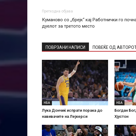
Претходна објава
Куманово со „брејк“ кај Работнички го почн
дуелот за третото место
ПОВРЗАНИ НАПИСИ
ПОВЕЌЕ ОД АВТОРО
НБА
НБА
Лука Дончиќ испрати порака до
Богдан Бог
навивачите на Лејкерси
Хјустон