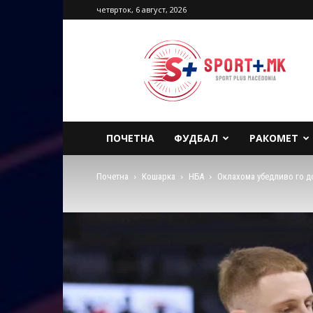
четврток, 6 август, 2026
Sport
Plus
Macedonia
ПОЧЕТНА
ФУДБАЛ
РАКОМЕТ
Почетна
Кошарка
НБА
Оклахома убедливо го до