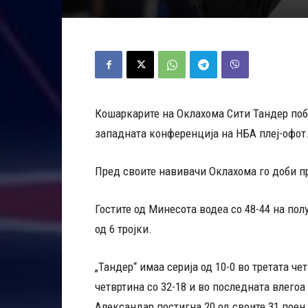
Кошаркарите на Оклахома Сити Тандер поб
западната конференција на НБА плеј-офот
Пред своите навивачи Оклахома го доби пр
Гостите од Минесота водеа со 48-44 на пол
од 6 тројки.
„Тандер“ имаа серија од 10-0 во третата че
четвртина со 32-18 и во последната влегоа
Александар постигна 20 од своите 31 поен