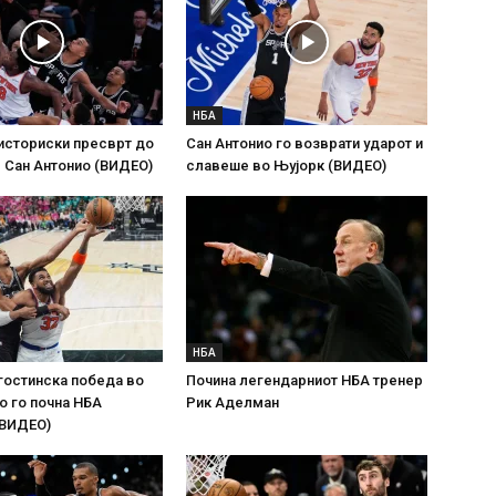
НБА
историски пресврт до
Сан Антонио го возврати ударот и
 Сан Антонио (ВИДЕО)
славеше во Њујорк (ВИДЕО)
НБА
гостинска победа во
Почина легендарниот НБА тренер
о го почна НБА
Рик Аделман
(ВИДЕО)