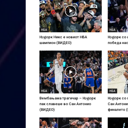
НБА
НБА
Њујорк Никс е новиот НБА
Њујорк со 
шампион (ВИДЕО)
победа нас
НБА
НБА
Вембањама трагичар – Њујорк
Њујорк со 
пак славеше во Сан Антонио
Сан Антони
(ВИДЕО)
финалето 