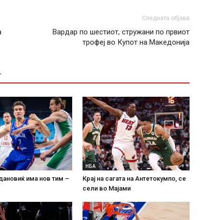
Следната објава
а
Вардар по шестиот, стружани по првиот
трофеј во Купот на Македонија
Т
НБА
дановиќ има нов тим –
Крај на сагата на Антетокумпо, се
сели во Мајами