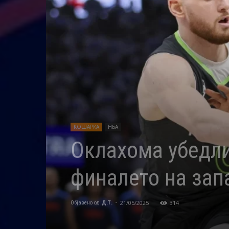
КОШАРКА
НБА
Оклахома убедли
финалето на зап
21/05/2025
314
Објавено од
Д.Т.
-