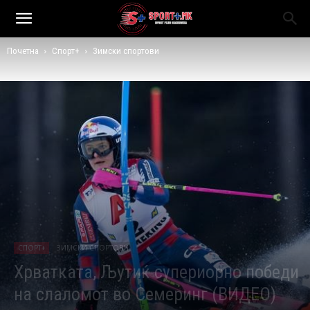
Почетна
Спорт+
Зимски спортови
СПОРТ+
ЗИМСКИ СПОРТОВИ
Хрватката, Љутиќ супериорно победи
на слаломот во Семеринг (ВИДЕО)