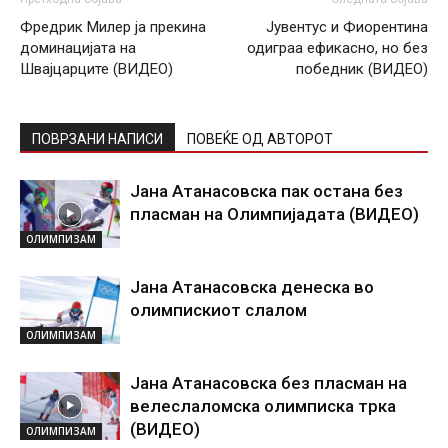
Фредрик Милер ја прекина
Јувентус и Фиорентина
доминацијата на
одиграа ефикасно, но без
Швајцарците (ВИДЕО)
победник (ВИДЕО)
ПОВРЗАНИ НАПИСИ
ПОВЕЌЕ ОД АВТОРОТ
Јана Атанасовска пак остана без
пласман на Олимпијадата (ВИДЕО)
ОЛИМПИЗАМ
Јана Атанасовска денеска во
олимпискиот слалом
ОЛИМПИЗАМ
Јана Aтанасовска без пласман на
велеслаломска олимписка трка
(ВИДЕО)
ОЛИМПИЗАМ