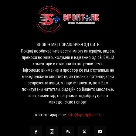
SPORT+ MK | ПОРАЗЛИЧЕН ОД СИТЕ
Покрај вообичаените вести, многу интервјуа, видеа,
преноси во живо, колумни и најважно од сѐ, ВАШИ
коментари и ставови за актуелни теми.
Најголемо внимание и простор ќе им отстапиме на
македонските спортисти, актуелни и потенцијални
репрезентативци, младите таленти, но и Вам
почитувани читатели, бидејќи со Вашето мислење,
став, коментар, очекуваме подобро утре во
македонскиот спорт.
контактирајте не:
info@sportplus.mk