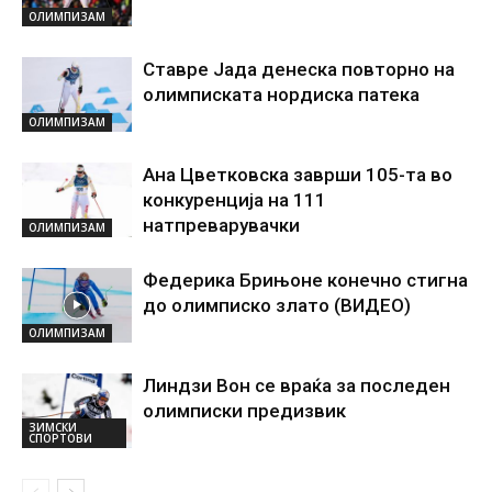
ОЛИМПИЗАМ
Ставре Јада денеска повторно на
олимписката нордиска патека
ОЛИМПИЗАМ
Ана Цветковска заврши 105-та во
конкуренција на 111
натпреварувачки
ОЛИМПИЗАМ
Федерика Брињоне конечно стигна
до олимписко злато (ВИДЕО)
ОЛИМПИЗАМ
Линдзи Вон се враќа за последен
олимписки предизвик
ЗИМСКИ
СПОРТОВИ