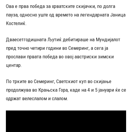
Ова е прва победа за хрватските скијачки, по долга
пауза, односно уште од времето на легендарната Јаница
Костелиќ.
Дваесетгодишната Љутиќ дебитираше на Мундијалот
пред точно четири години во Семеринг, а сега ја
прослави првата победа во овој австриски зимски
центар.
По трките во Семеринг, Светскиот куп во скијање
продолжува во Крањска Гора, каде на 4 и 5 јануари ќе се
одржат велеслалом и слалом.