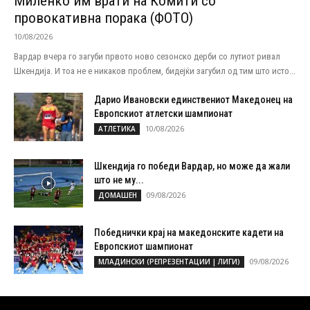
Миленко им врати на Комити со
провокативна порака (ФОТО)
10/08/2026
Вардар вчера го загуби првото ново сезонско дерби со лутиот ривал
Шкендија. И тоа не е никаков проблем, бидејќи загубил од тим што исто...
Дарио Ивановски единствениот Македонец на
Европскиот атлетски шампионат
10/08/2026
АТЛЕТИКА
Шкендија го победи Вардар, но може да жали
што не му...
09/08/2026
ДОМАШЕН
Победнички крај на македонските кадети на
Европскиот шампионат
09/08/2026
МЛАДИНСКИ (РЕПРЕЗЕНТАЦИИ | ЛИГИ)