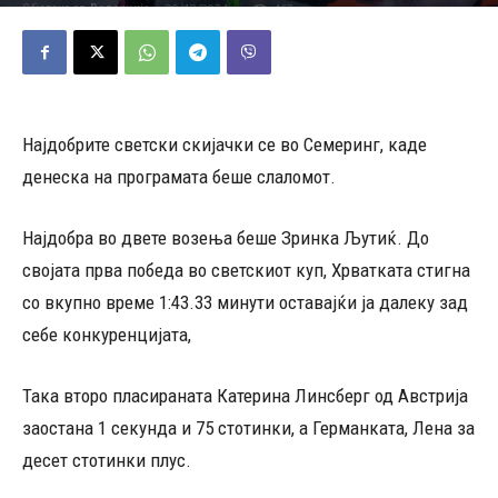
29/12/2024
462
Објавено од
Редакција
-
Најдобрите светски скијачки се во Семеринг, каде
денеска на програмата беше слаломот.
Најдобра во двете возења беше Зринка Љутиќ. До
својата прва победа во светскиот куп, Хрватката стигна
со вкупно време 1:43.33 минути оставајќи ја далеку зад
себе конкуренцијата,
Така второ пласираната Катерина Линсберг од Австрија
заостана 1 секунда и 75 стотинки, а Германката, Лена за
десет стотинки плус.