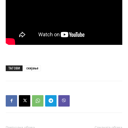
ТАГОВИ
скијање
Претходна објава
Следната објава