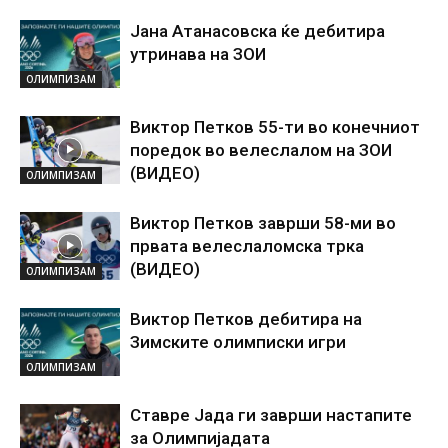
Јана Aтанасовска ќе дебитира
утринава на ЗОИ
ОЛИМПИЗАМ
Виктор Петков 55-ти во конечниот
поредок во велеслалом на ЗОИ
(ВИДЕО)
ОЛИМПИЗАМ
Виктор Петков заврши 58-ми во
првата велеслаломска трка
(ВИДЕО)
ОЛИМПИЗАМ
Виктор Петков дебитира на
Зимските олимписки игри
ОЛИМПИЗАМ
Ставре Јада ги заврши настапите
за Олимпијадата