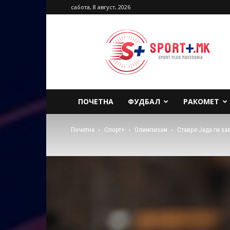
сабота, 8 август, 2026
Sport
Plus
Macedonia
ПОЧЕТНА
ФУДБАЛ
РАКОМЕТ
Почетна
Спорт+
Олимпизам
Ставре Јада ги за