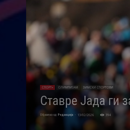
СПОРТ+
ОЛИМПИЗАМ
ЗИМСКИ СПОРТОВИ
Ставре Јада ги 
13/02/2026
394
Објавено од
Редакција
-