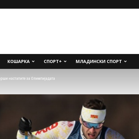
КОШАРКА
СПОРТ+
МЛАДИНСКИ СПОРТ
врши настапите за Олимпијадата