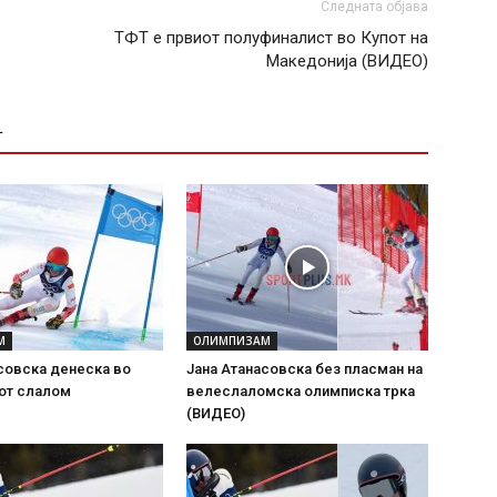
Следната објава
ТФТ е првиот полуфиналист во Купот на
Македонија (ВИДЕО)
Т
М
ОЛИМПИЗАМ
совска денеска во
Јана Aтанасовска без пласман на
от слалом
велеслаломска олимписка трка
(ВИДЕО)