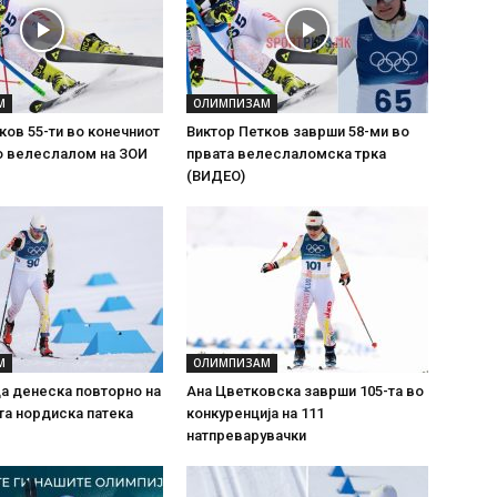
М
ОЛИМПИЗАМ
ков 55-ти во конечниот
Виктор Петков заврши 58-ми во
о велеслалом на ЗОИ
првата велеслаломска трка
(ВИДЕО)
М
ОЛИМПИЗАМ
а денеска повторно на
Ана Цветковска заврши 105-та во
а нордиска патека
конкуренција на 111
натпреварувачки