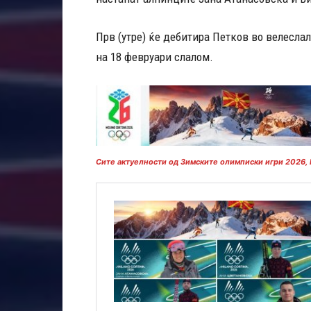
Прв (утре) ќе дебитира Петков во велеслал
на 18 февруари слалом.
Сите актуелности од Зимските олимписки игри 2026,