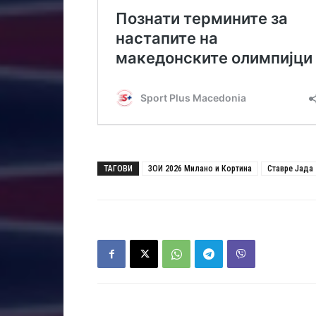
ТАГОВИ
ЗОИ 2026 Милано и Кортина
Ставре Јада