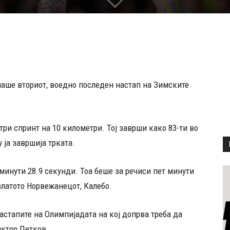
маше вториот, воедно последен настап на Зимските
три спринт на 10 километри. Тој заврши како 83-ти во
 ја завршија трката.
минути 28.9 секунди. Тоа беше за речиси пет минути
 златото Норвежанецот, Калебо.
астапите на Олимпијадата на кој допрва треба да
иктор Петков.