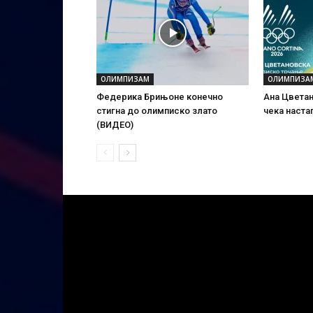
ОЛИМПИЗАМ
ОЛИМПИЗА
Федерика Брињоне конечно
Ана Цветан
стигна до олимписко злато
чека наста
(ВИДЕО)