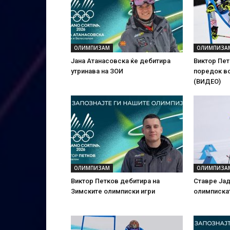
ОЛИМПИЗАМ
ОЛИМПИЗА
Јана Aтанасовска ќе дебитира
Виктор Пет
утринава на ЗОИ
поредок в
(ВИДЕО)
ОЛИМПИЗАМ
ОЛИМПИЗА
Виктор Петков дебитира на
Ставре Јад
Зимските олимписки игри
олимпискат