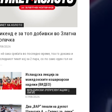
ИКЕТ НА КОЛОТО
икенд е за топ добивки во Златна
опачка
/08/2026
 нѐ сака среќата во последно време, тоа го докажа и
следниот тикет кој за 2 пара, со по само еден гол не
..
Исландска лекција за
македонските кошаркарски
надежи (ВИДЕО)
МЛАДИНСКИ (РЕПРЕЗЕНТАЦИИ |
ЛИГИ)
07/08/2026
Два „ВАР“ пенали на дуелот
Шкендија А. – Силекс за „реми“...