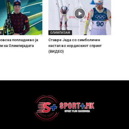
М
ОЛИМПИЗАМ
овска попладнево ја
Ставре Јада со симболичен
пи на Олимпијадата
настап во нордискиот спринт
(ВИДЕО)