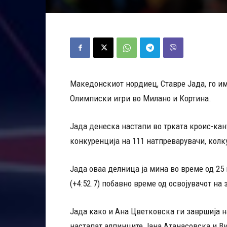
Македонскиот нордиец, Ставре Јада, го и
Олимписки игри во Милано и Кортина.
Јада денеска настапи во трката кроис-кан
конкуренција на 111 натпреварувачи, колку
Јада оваа делница ја мина во време од 25 
(+4:52.7) побавно време од освојувачот на
Јада како и Ана Цветковска ги завршија н
настапат алпинците Јана Атанасовска и В