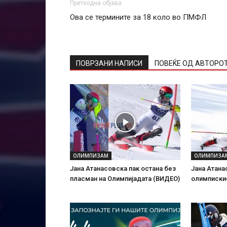
Претходна објава
Ова се термините за 18 коло во ПМФЛ
ПОВРЗАНИ НАПИСИ
ПОВЕЌЕ ОД АВТОРО
ОЛИМПИЗАМ
ОЛИМПИЗА
Јана Атанасовска пак остана без
Јана Атана
пласман на Олимпијадата (ВИДЕО)
олимписки