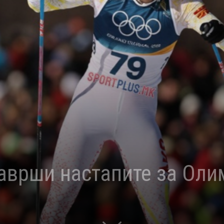
заврши настапите за Оли