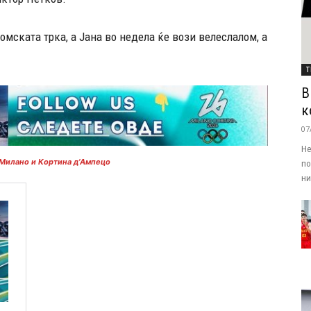
омската трка, а Јана во недела ќе вози велеслалом, а
Т
В
к
07
Не
 Милано и Кортина д’Ампецо
по
ни.